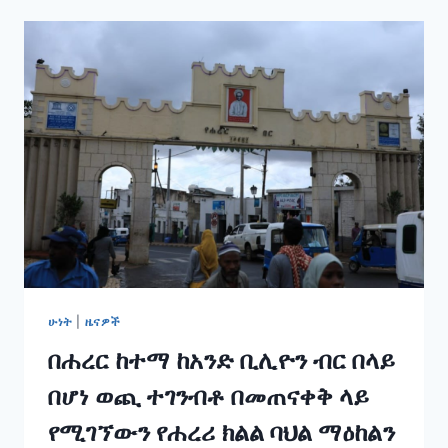
ሁነት
|
ዜናዎች
በሐረር ከተማ ከአንድ ቢሊዮን ብር በላይ
በሆነ ወጪ ተገንብቶ በመጠናቀቅ ላይ
የሚገኘውን የሐረሪ ክልል ባህል ማዕከልን