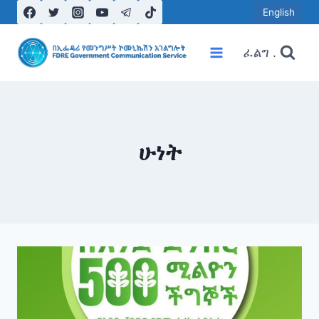
Skip
English
to
content
ፈልግ .
ሁነት