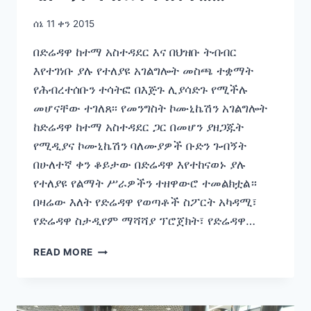
ሰኔ 11 ቀን 2015
በድሬዳዋ ከተማ አስተዳደር እና በህዝቡ ትብብር
እየተገነቡ ያሉ የተለያዩ አገልግሎት መስጫ ተቋማት
የሕብረተሰቡን ተሳትፎ በእጅጉ ሊያሳድጉ የሚችሉ
መሆናቸው ተገለጸ፡፡ የመንግስት ኮሙኒኬሽን አገልግሎት
ከድሬዳዋ ከተማ አስተዳደር ጋር በመሆን ያዘጋጁት
የሚዲያና ኮሙኒኬሽን ባለሙያዎች ቡድን ጉብኝት
በሁለተኛ ቀን ቆይታው በድሬዳዋ እየተከናወኑ ያሉ
የተለያዩ የልማት ሥራዎችን ተዘዋውሮ ተመልክቷል።
በዛሬው እለት የድሬዳዋ የወጣቶች ስፖርት አካዳሚ፣
የድሬዳዋ ስታዲየም ማሻሻያ ፕሮጀክት፣ የድሬዳዋ…
የመንግስት
READ MORE
ኮሙኒኬሽን
አገልግሎት
ከድሬዳዋ
ከተማ