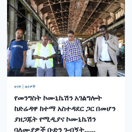
በላይ
በሆነ
ወጪ
ተገንብቶ
በመጠናቀቅ
ላይ
የሚገኘውን
የሐረሪ
ክልል
ባህል
ማዕከልን
የጋዜጠኞችና
የኮሙኒኬሸን
ባለሙያዎች
ሁነት
|
ዜናዎች
ቡድን
የመንግስት ኮሙኒኬሽን አገልግሎት
ዛሬ
ጎብኝቷል፡፡
ከድሬዳዋ ከተማ አስተዳደር ጋር በመሆን
ያዘጋጁት የሚዲያና ኮሙኒኬሽን
ባለሙያዎች ቡድን ጉብኝት……