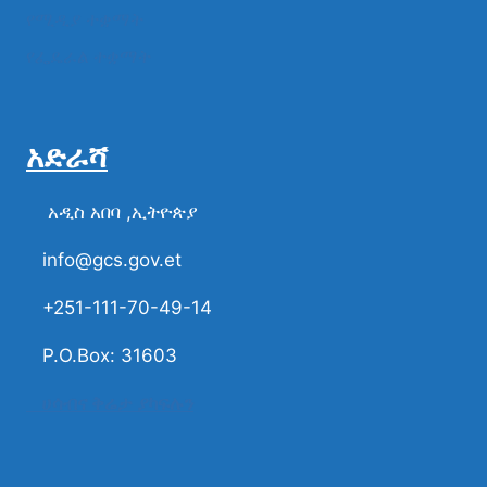
የሚዲያ ተቋማት
የፌዴራል ተቋማት
አድራሻ
አዲስ አበባ ,ኢትዮጵያ
info@gcs.gov.et
+251-111-70-49-14
P.O.Box: 31603
ሀሳብና ቅሬታ ያካፍሉን