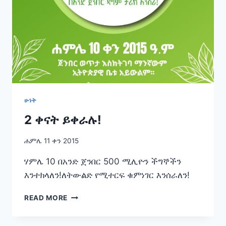
ሁነት
2 ቀናት ይቀራሉ!
ሐምሌ 11 ቀን 2015
ሃምሌ 10 በአንድ ጀንበር 500 ሚሊዮን ችግኞችን
እንተክላለን!ለትውልድ የሚተርፍ ቁምነገር እንሰራለን!
2
READ MORE
ቀናት
ይቀራሉ!