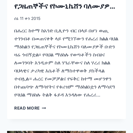
የጋዜጠኞችና የኮሙኒኬሸን ባለሙያዎች
ቡድን ዛሬ ጎብኝቷል፡፡
ሰኔ 11 ቀን 2015
በሐረር ከተማ ከአንድ ቢሊዮን ብር በላይ በሆነ ወጪ
ተገንብቶ በመጠናቀቅ ላይ የሚገኘውን የሐረሪ ክልል ባህል
ማዕከልን የጋዜጠኞችና የኮሙኒኬሸን ባለሙያዎች ቡድን
ዛሬ ጎብኝቷል፡፡ የባህል ማዕከሉ የወጣቶችን ስብዕና
ለመገንባት እንዲሁም ስለ ሃገራቸውና ስለ ሃረሪ ክልል
ባህላዊና ታሪካዊ እሴቶች ለማስተዋወቅ ያስችላል
ተብሏል። ሐረር የመቻቻልና የፍቅር ከተማ መሆንዋን
በተጨባጭ ለማሳየትና የቱሪዝም ማዕከልነቷን ለማሳደግ
የባህል ማዕከሉ ትልቅ ፋይዳ እንዳለው የሐረሪ…
በሐረር
READ MORE
ከተማ
ከአንድ
ቢሊዮን
ብር