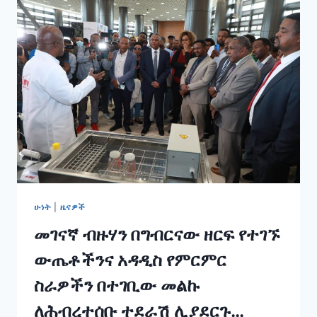
አስተዳደር
ጋር
በመሆን
ያዘጋጁት
የሚዲያና
ኮሙኒኬሽን
ባለሙያዎች
ቡድን
ጉብኝት……
ሁነት
|
ዜናዎች
መገናኛ ብዙሃን በግብርናው ዘርፍ የተገኙ
ውጤቶችንና አዳዲስ የምርምር
ስራዎችን በተገቢው መልኩ
ለሕብረተሰቡ ተደራሽ ሊያደርጉ