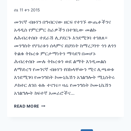
እንደሚገባ ተገለጸ።
ሰኔ 11 ቀን 2015
መገናኛ ብዙሃን በግብርናው ዘርፍ የተገኙ ውጤቶችንና
አዳዲስ የምርምር ስራዎችን በተገቢው መልኩ
ለሕብረተሰቡ ተደራሽ ሊያደርጉ እንደሚገባ ተገለጸ።
መንግስት የሃገሪቱን ሰላምና ደህንነት ከማረጋገጥ ጎን ለጎን
ትልቁ ትኩረቱ ምርታማነትን ማሳደግ በመሆኑ
ሕብረተሰቡ ሙሉ ትኩረቱን ወደ ልማት እንዲመልስ
ለማድረግ የመገናኛ ብዙሃን የበኩላቸውን ሚና ሊጫወቱ
እንደሚገባ የመንግስት ኮሙኒኬሽን አገልግሎት ሚኒስትሩ
ዶክተር ለገሰ ቱሉ ተናገሩ፡፡ ዛሬ የመንግስት ኮሙኒኬሽን
አገልግሎት ከፍተኛ አመራሮችና…
መገናኛ
READ MORE
ብዙሃን
በግብርናው
ዘርፍ
የተገኙ