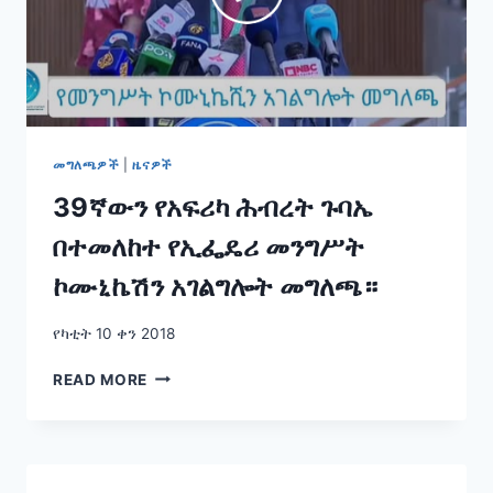
መግለጫዎች
|
ዜናዎች
39ኛውን የአፍሪካ ሕብረት ጉባኤ
በተመለከተ የኢፌዴሪ መንግሥት
ኮሙኒኬሽን አገልግሎት መግለጫ።
የካቲት 10 ቀን 2018
39ኛውን
READ MORE
የአፍሪካ
ሕብረት
ጉባኤ
በተመለከተ
የኢፌዴሪ