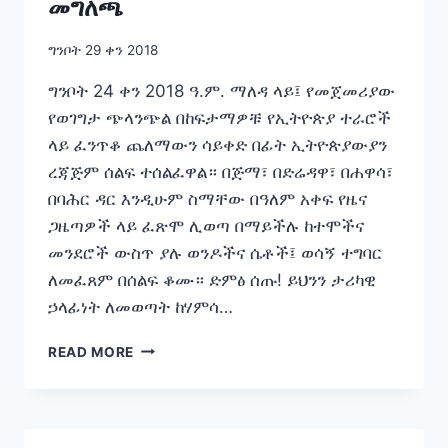
መግለጫ
ዋና
ዋና
ግንቦት 29 ቀን 2018
ሀሳቦች!!
ግንቦት 24 ቀን 2018 ዓ.ም. ማለዳ ላይ፤ የመጀመሪያው
የወገግታ ጭላንጭል በከፍታማዎቹ የኢትዮጵያ ተራሮች
ላይ ፈንጥቆ ጨለማውን ሳይቀድ በፊት ኢትዮጵያውያን
ረጃጅም ሰልፍ ተሰልፈዋል። በጅማ፣ በድሬዳዋ፣ በሐዋሳ፣
በባሕር ዳር እንዲሁም ስማቸው በዓለም አቀፍ የዜና
ጋዜጣዎች ላይ ፈጽሞ ሊወጣ በማይችሉ ከተሞችና
መንደሮች ውስጥ ያሉ ወንዶችና ሴቶች፤ ወሳኝ ተግባር
ለመፈጸም በሰልፍ ቆሙ። ድምፅ ሰጡ! ይህንን ታሪካዊ
ኃላፊነት ለመወጣት ከሃምሳ…
ወቅታዊ
READ MORE
ጉዳዮችን
አስመልክቶ
ከኢፌዴሪ
ጠቅላይ