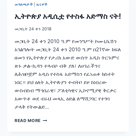
ሚኒስትር
መግለጫዎች
|
ዜናዎች
ጽ/
ቤት
ኢትዮጵያ አዲሲቷ የተስፋ አድማስ ናት!
የተሰጠ
መግለጫ
መጋቢት 24 ቀን 2018
መጋቢት 24 ቀን 2010 ዓ.ም የመንግሥት ኮሙኒኬሽን
አገልግሎት መጋቢት 24 ቀን 2010 ዓ.ም በ21ኛው ክፍለ
ዘመን የኢትዮጵያ የታሪክ አውድ ውስጥ አዲስ ትርጉምና
ጽኑ ቃል-ኪዳን ተላብሶ ብቅ ያለ፣ ለሀገራችንና
ለሕዝቦቿም አዲስ የተስፋ አድማስን የፈነጠቀ ክስተት
ነበር። ይህ ዕለት ኢትዮጵያን ተብትቦ ይዞ ከነበረው
ውስብስብ ማኅበራዊ፣ ፖለቲካዊና ኢኮኖሚያዊ ቅርቃር
አውጥቶ ወደ ብሩህ መጻኢ ዕድል ለማሸጋገር የተገባ
ታላቅ የትውልድ…
ኢትዮጵያ
READ MORE
አዲሲቷ
የተስፋ