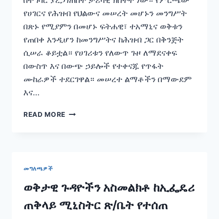
በተግባር ያረጋገጠበት ታሪካዊ ክስተት ነው። የምርጫው
የሀገርና የሕዝብ የህልውና መሠረት መሆኑን መንግሥት
በጽኑ የሚያምን በመሆኑ ፍትሐዊ፣ ተአማኒና ወቅቱን
የጠበቀ እንዲሆን ከመንግሥትና ከሕዝብ ጋር በቅንጅት
ሲሠራ ቆይቷል። የሀገሪቱን የለውጥ ጉዞ ለማደናቀፍ
በውስጥ እና በውጭ ኃይሎች የተቀናጁ የጥፋት
ሙከራዎች ተደርገዋል። መሠረተ ልማቶችን በማውደም
እና…
የሰላም
READ MORE
ሚኒስትሩ
አቶ
መሐመድ
እድሪስ
በወቅታዊ
መግለጫዎች
ጉዳዮች
ላይ
ወቅታዊ ጉዳዮችን አስመልክቶ ከኢፌዴሪ
በሰጡት
ጠቅላይ ሚኒስትር ጽ/ቤት የተሰጠ
መግለጫ
ያነሷቸው