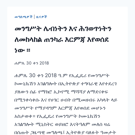
ከመንግሥት
ኮሙኒኬሽን
አገልግሎት
መግለጫዎች
|
ዜናዎች
የተሰጠ
መግለጫ፤
መንግሥት ሌብነትን እና ሕገወጥነትን
ለመከላከል ጠንካራ እርምጃ እየወሰደ
ነው ፡፡
ሐምሌ 30 ቀን 2018
ሐምሌ 30 ቀን 2018 ዓ.ም የኢፌዴሪ የመንግሥት
ኮሙኒኬሽን አገልግሎት በኢትዮጵያ ተግባራዊ እየተደረገ
ያለውን ሰፊ የማክሮ ኢኮኖሚ ማሻሻያ ለማደናቀፍ
በሚንቀሳቀሱ እና የሀገር ሀብት በሚመዘብሩ አካላት ላይ
መንግሥት የማያዳግም እርምጃ እየወሰደ መሆኑን
አስታወቀ። የኢፌዴሪ የመንግሥት ኮሙኒኬሽን
አገልግሎት ሚኒስትር ወይዘሮ እናትዓለም መለሰ ዛሬ
በሰጡት ጋዜጣዊ መግለጫ፤ ኢትዮጵያ ባለፉት ዓመታት