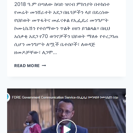
2018 ዓ.ም በጣለው ከባድ ዝናብ ምክንያት በተከሰተ
የመሬት መንሸራተት አደጋ በዜጎቻችን ላይ በደረሰው
የህይወት መጥፋትና መፈናቀል የኢፌዴሪ መንግሥት
ኮሙኒኬሽን የተሰማውን ጥልቅ ሀዘን ይገልጻል። በዚህ
አሰቃቂ አደጋ የ70 ወገኖቻችን ህይወት ማለፉ የተረጋገጠ
ሲሆን መንግሥት ለሟች ቤተሰቦች፣ ለወዳጅ
ዘመዶቻቸው፣ ለጋሞ…
ከመንግሥት
READ MORE
ኮሙኒኬሽን
አገልግሎት
የተሰጠ
የሀዘን
መግለጫ