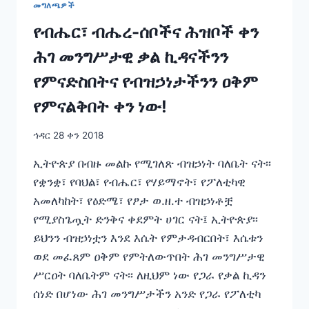
መግለጫዎች
መንግሥት
ኮሙኒኬሽን
የብሔር፣ ብሔረ-ሰቦችና ሕዝቦች ቀን
አገልግሎት
ሕገ መንግሥታዊ ቃል ኪዳናችንን
መግለጫ።
የምናድስበትና የብዝኃነታችንን ዐቅም
የምናልቅበት ቀን ነው!
ኅዳር 28 ቀን 2018
ኢትዮጵያ በብዙ መልኩ የሚገለጽ ብዝኃነት ባለቤት ናት፡፡
የቋንቋ፣ የባህል፣ የብሔር፣ የሃይማኖት፣ የፖለቲካዊ
አመለካከት፣ የዕድሜ፣ የፆታ ወ.ዘ.ተ ብዝኃነቶቿ
የሚያስጌጧት ድንቅና ቀደምት ሀገር ናት፤ ኢትዮጵያ፡፡
ይህንን ብዝኃነቷን እንደ እሴት የምታዳብርበት፣ እሴቱን
ወደ መፈጸም ዐቅም የምትለውጥበት ሕገ መንግሥታዊ
ሥርዐት ባለቤትም ናት፡፡ ለዚህም ነው የጋራ የቃል ኪዳን
ሰነድ በሆነው ሕገ መንግሥታችን አንድ የጋራ የፖለቲካ