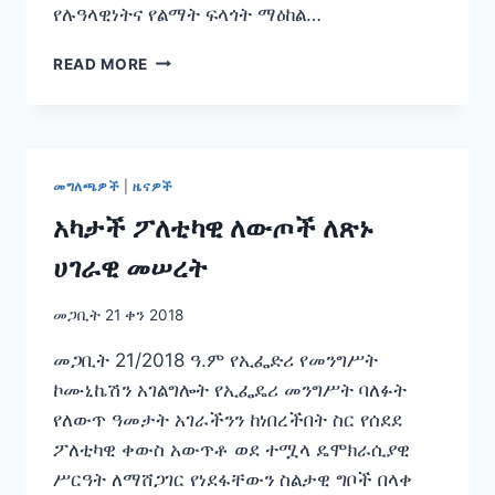
የሉዓላዊነትና የልማት ፍላጎት ማዕከል…
ፈተናን
READ MORE
ወደ
ዕድል
የቀየረ
የዲፕሎማሲ
ከፍታ!
መግለጫዎች
|
ዜናዎች
አካታች ፖለቲካዊ ለውጦች ለጽኑ
ሀገራዊ መሠረት
መጋቢት 21 ቀን 2018
መጋቢት 21/2018 ዓ.ም የኢፌድሪ የመንግሥት
ኮሙኒኬሽን አገልግሎት የኢፌዴሪ መንግሥት ባለፉት
የለውጥ ዓመታት አገራችንን ከነበረችበት ስር የሰደደ
ፖለቲካዊ ቀውስ አውጥቶ ወደ ተሟላ ዴሞክራሲያዊ
ሥርዓት ለማሸጋገር የነደፋቸውን ስልታዊ ግቦች በላቀ