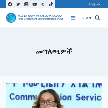
Skip
English
to
content
ፈልግ .
መግለጫዎች