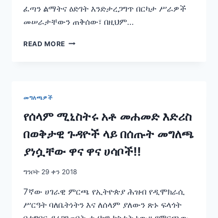
ፈጣን ልማትና ዕድገት እንድታረጋግጥ በርካታ ሥራዎች
መሠራታቸውን ጠቅሰው፣ በዚህም…
መንግሥት
READ MORE
ሌብነትን
እና
ሕገወጥነትን
ለመከላከል
ጠንካራ
መግለጫዎች
እርምጃ
እየወሰደ
የሰላም ሚኒስትሩ አቶ መሐመድ እድሪስ
ነው
በወቅታዊ ጉዳዮች ላይ በሰጡት መግለጫ
፡፡
ያነሷቸው ዋና ዋና ሀሳቦች!!
ግንቦት 29 ቀን 2018
7ኛው ሀገራዊ ምርጫ የኢትዮጵያ ሕዝብ የዲሞክራሲ
ሥርዓት ባለቤትነትን እና ለሰላም ያለውን ጽኑ ፍላጎት