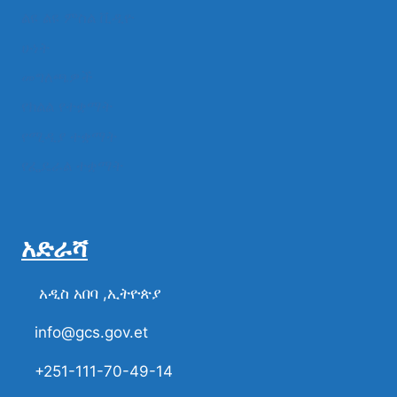
ልዩ ልዩ ምስል ቪዲዮ
ሁነት
መግለጫዎች
የክልል የተቋማት
የሚዲያ ተቋማት
የፌዴራል ተቋማት
አድራሻ
አዲስ አበባ ,ኢትዮጵያ
info@gcs.gov.et
+251-111-70-49-14