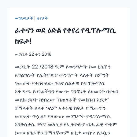
አድማስ
ናት!
መግለጫዎች
|
ዜናዎች
ፈተናን ወደ ዕድል የቀየረ የዲፕሎማሲ
ከፍታ!
መጋቢት 22 ቀን 2018
መጋቢት 22 /2018 ዓ.ም የመንግሥት ኮሙኒኬሽን
አግልግሎት የኢትዮጵያ መንግሥት ላለፉት ስምንት
ዓመታት የተከተለው ንቁና ስልታዊ የዲፕሎማሲ
አቅጣጫ የሀገራችንን የውጭ ግንኙነት ለዘመናት በተዛባ
መልኩ ይዞት ከነበረው “በጠላቶች የመከበብ እይታ”
በማላቀቅ ለላቀ ዓለም አቀፋዊ ከፍታ የሚመጥን
መሠረት ጥሏል። የለውጡ መንግሥት የዲፕሎማሲ
እንቅስቃሴ ዋነኛ መለኪያ የኢትዮጵያ ብሔራዊ ጥቅም
ነው። ሀገራችን በማንኛውም ሁኔታ ውስጥ የራሷን