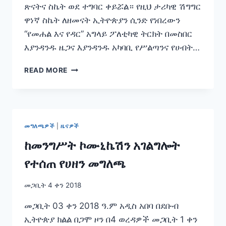
ጽናትና ስኬት ወደ ተግባር ቀይሯል። የዚህ ታሪካዊ ሽግግር
ዋነኛ ስኬት ለዘመናት ኢትዮጵያን ሲንድ የነበረውን
“የመሐል እና የዳር” አግላይ ፖለቲካዊ ትርክት በመስበር
እያንዳንዱ ዜጋና እያንዳንዱ አካባቢ የሥልጣንና የሀብት…
አካታች
READ MORE
ፖለቲካዊ
ለውጦች
ለጽኑ
ሀገራዊ
መሠረት
መግለጫዎች
|
ዜናዎች
ከመንግሥት ኮሙኒኬሽን አገልግሎት
የተሰጠ የሀዘን መግለጫ
መጋቢት 4 ቀን 2018
መጋቢት 03 ቀን 2018 ዓ.ም አዲስ አበባ በደቡብ
ኢትዮጵያ ክልል በጋሞ ዞን በ4 ወረዳዎች መጋቢት 1 ቀን