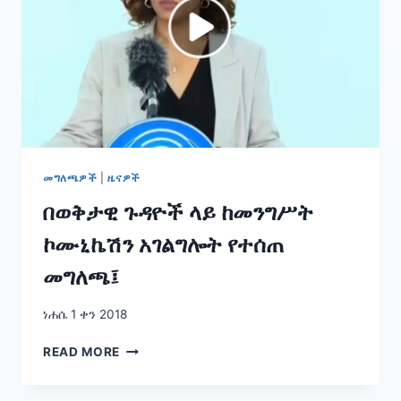
መግለጫዎች
|
ዜናዎች
በወቅታዊ ጉዳዮች ላይ ከመንግሥት
ኮሙኒኬሽን አገልግሎት የተሰጠ
መግለጫ፤
ነሐሴ 1 ቀን 2018
በወቅታዊ
READ MORE
ጉዳዮች
ላይ