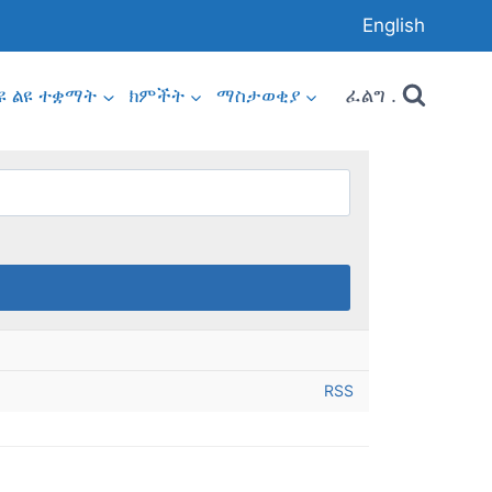
English
ፈልግ .
ዩ ልዩ ተቋማት
ክምችት
ማስታወቂያ
RSS