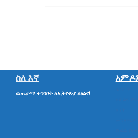
ስለ እኛ
አምዶ
ዜናዎች
ዉጤታማ
ተግባቦት
ለኢትዮጵያ
ልዕልና!
ልዩ ልዩ ም
ሁነት
መግለጫዎ
የክልል የተ