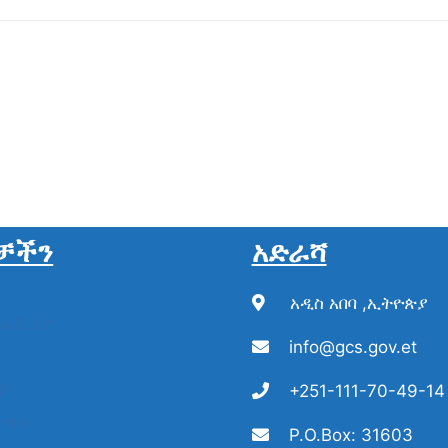
ቻችን
አድራሻ
አዲስ አበባ ,ኢትዮጵያ
ስል ቪዲዮ
info@gcs.gov.et
ች
+251-111-70-49-14
ቋማት
P.O.Box: 31603