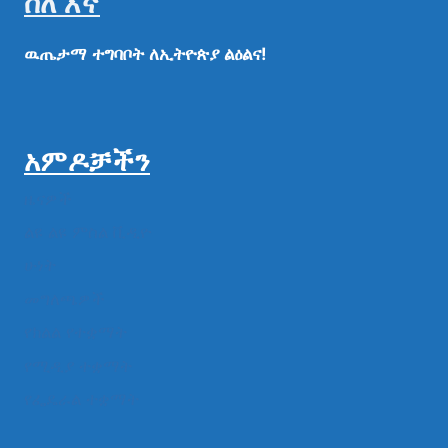
ስለ እኛ
ዉጤታማ
ተግባቦት
ለኢትዮጵያ
ልዕልና!
አምዶቻችን
ዜናዎች
ልዩ ልዩ ምስል ቪዲዮ
ሁነት
መግለጫዎች
የክልል የተቋማት
የሚዲያ ተቋማት
የፌዴራል ተቋማት