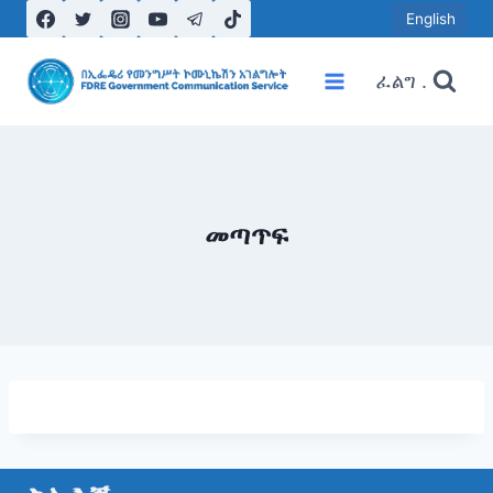
Skip
English
to
content
ፈልግ .
መጣጥፍ