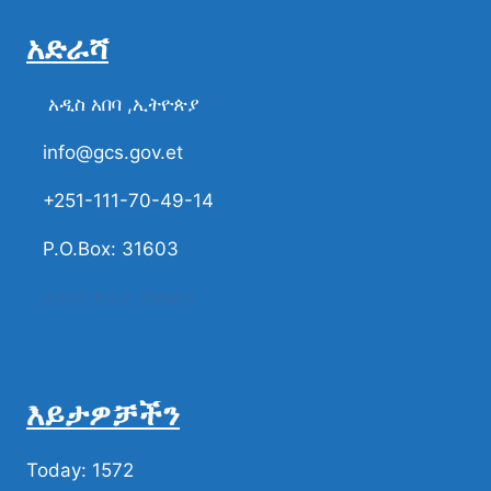
አድራሻ
አዲስ አበባ ,ኢትዮጵያ
info@gcs.gov.et
+251-111-70-49-14
P.O.Box: 31603
ሀሳብና ቅሬታ ያካፍሉን
እይታዎቻችን
Today: 1572