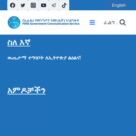
English
ፈልግ .
ስለ እኛ
ዉጤታማ
ተግባቦት
ለኢትዮጵያ
ልዕልና!
አምዶቻችን
ዜናዎች
ልዩ ልዩ ምስል ቪዲዮ
ሁነት
መግለጫዎች