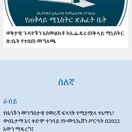
ወቅታዊ ጉዳዮችን አስመልክቶ ከኢፌዴሪ ጠቅላይ ሚኒስትር
ጽ/ቤት የተሰጠ መግለጫ
ስለኛ
ራዕይ
የዜጎችን መንግስታዊ የመረጃ ፍላጎት የሚያሟላ ተአማኒ፣
ውጤታማ እና ቀድሞ ተንባይ የኮሙኒኬሽን ሥርዓት በ2022
እውን ማዴረግ፤