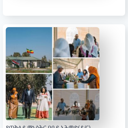
የጠቅላይ ሚኒስትር ዐቢይ አሕመድ(ዶ/ር)