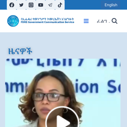
English
ፈልግ .
ዜናዎች