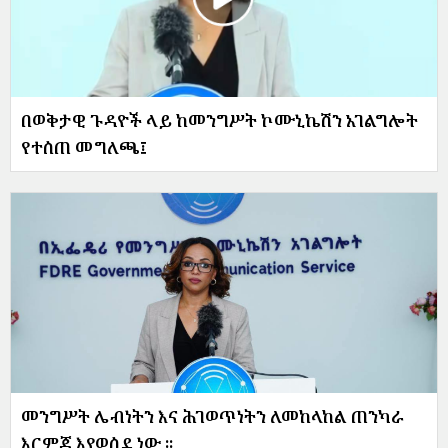
በወቅታዊ ጉዳዮች ላይ ከመንግሥት ኮሙኒኬሽን አገልግሎት
የተሰጠ መግለጫ፤
መንግሥት ሌብነትን እና ሕገወጥነትን ለመከላከል ጠንካራ
እርምጃ እየወሰደ ነው ፡፡