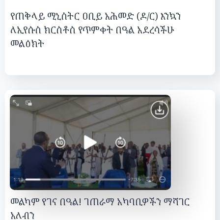
የጠቅላይ ሚኒስትር ዐቢይ አሕመድ (ዶ/ር) እንኳን
ለኢየሱስ ክርስቶስ የጥምቀት በዓል አደረሳችሁ
መልዕክት
መልካም የገና በዓል! ገጠራማ አካባቢዎችን ማሻገር
አለብን