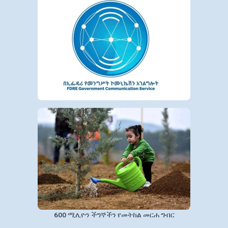
600 ሚሊዮን ችግኞችን የመትከል መርሐ ግብር