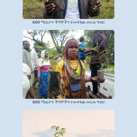
600 ሚሊዮን ችግኞችን የመትከል መርሐ ግብር
600 ሚሊዮን ችግኞችን የመትከል መርሐ ግብር