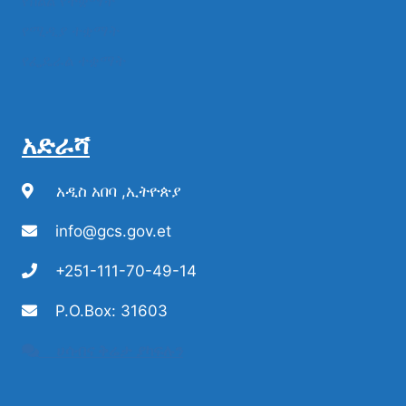
የክልል የተቋማት
የሚዲያ ተቋማት
የፌዴራል ተቋማት
አድራሻ
አዲስ አበባ ,ኢትዮጵያ
info@gcs.gov.et
+251-111-70-49-14
P.O.Box: 31603
ሀሳብና ቅሬታ ያካፍሉን