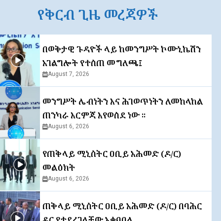
የቅርብ ጊዜ መረጃዎች
በወቅታዊ ጉዳዮች ላይ ከመንግሥት ኮሙኒኬሽን
አገልግሎት የተሰጠ መግለጫ፤
August 7, 2026
መንግሥት ሌብነትን እና ሕገወጥነትን ለመከላከል
ጠንካራ እርምጃ እየወሰደ ነው ፡፡
August 6, 2026
የጠቅላይ ሚኒስትር ዐቢይ አሕመድ (ዶ/ር)
መልዕክት
August 6, 2026
ጠቅላይ ሚኒስትር ዐቢይ አሕመድ (ዶ/ር) በባሕር
ዳር የተደረገላቸው አቀባበል