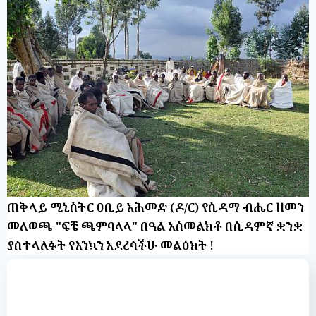
ጠቅላይ ሚኒስትር ዐቢይ አሕመድ (ዶ/ር) የሲዳማ ብሔር ዘመን
መለወጫ "ፍቼ ጫምባላላ" በዓል አስመልክቶ በሲዳምኛ ቋንቋ
ያስተላለፉት የእንኳን አደረሳችሁ መልዕክት !