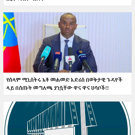
የሰላም ሚኒስትሩ አቶ መሐመድ እድሪስ በወቅታዊ ጉዳዮች
ላይ በሰጡት መግለጫ ያነሷቸው ዋና ዋና ሀሳቦች!!