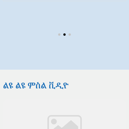
ልዩ ልዩ ምስል ቪዲዮ