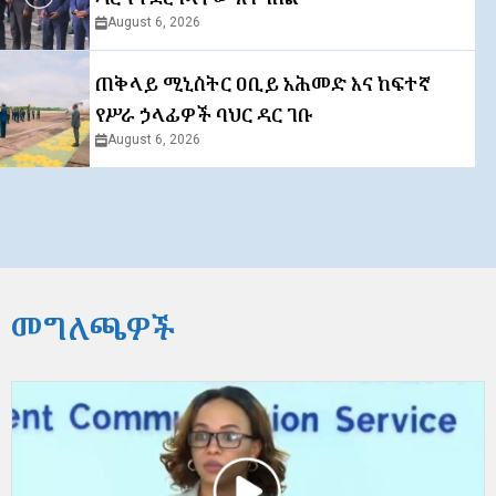
August 6, 2026
ጠቅላይ ሚኒስትር ዐቢይ አሕመድ እና ከፍተኛ
የሥራ ኃላፊዎች ባህር ዳር ገቡ
August 6, 2026
መግለጫዎች