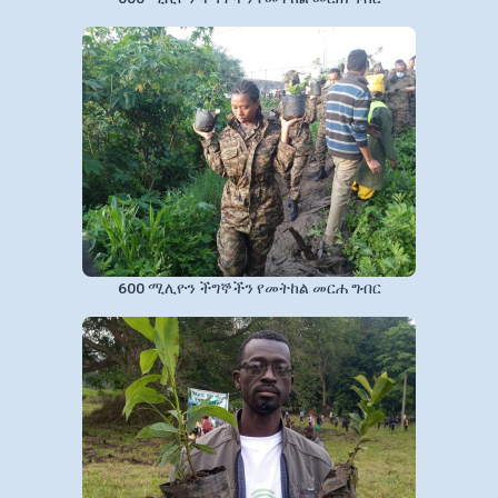
600 ሚሊዮን ችግኞችን የመትከል መርሐ ግብር