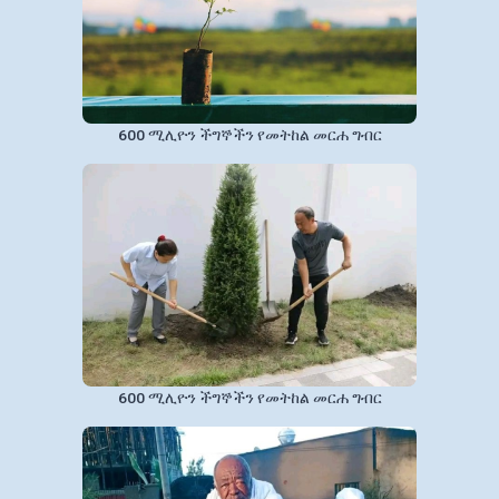
600 ሚሊዮን ችግኞችን የመትከል መርሐ ግብር
600 ሚሊዮን ችግኞችን የመትከል መርሐ ግብር