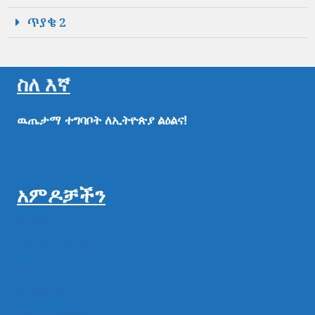
ጥያቄ 2
ስለ እኛ
ዉጤታማ
ተግባቦት
ለኢትዮጵያ
ልዕልና!
አምዶቻችን
ዜናዎች
ልዩ ልዩ ምስል ቪዲዮ
ሁነት
መግለጫዎች