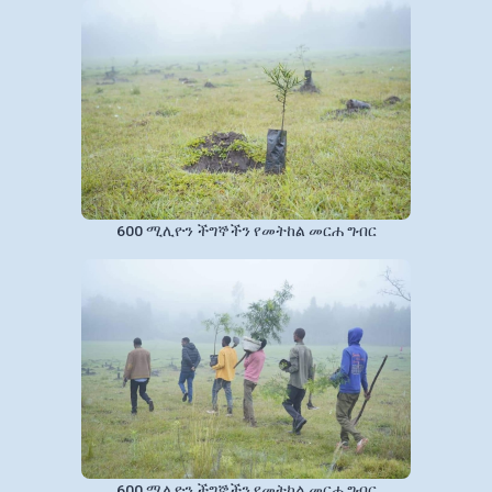
600 ሚሊዮን ችግኞችን የመትከል መርሐ ግብር
600 ሚሊዮን ችግኞችን የመትከል መርሐ ግብር