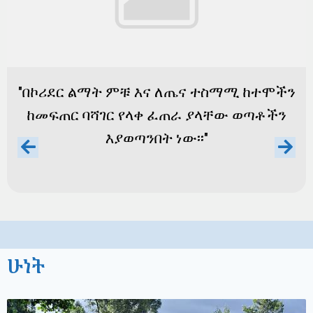
"በኮሪደር ልማት ምቹ እና ለጤና ተስማሚ ከተሞችን
ከመፍጠር ባሻገር የላቀ ፈጠራ ያላቸው ወጣቶችን
እያወጣንበት ነው፡፡"
ሁነት