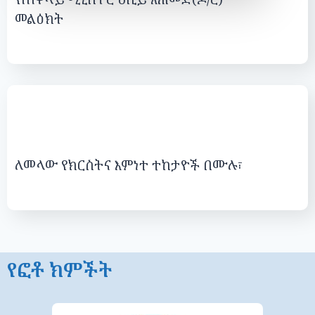
መልዕክት
ለመላው የክርስትና እምነተ ተከታዮች በሙሉ፣
የፎቶ ክምችት