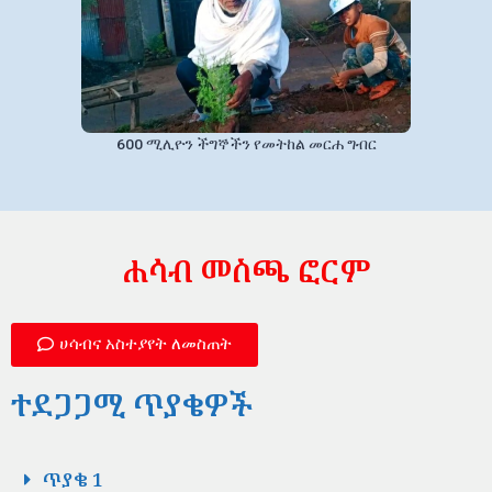
600 ሚሊዮን ችግኞችን የመትከል መርሐ ግብር
ሐሳብ መስጫ ፎርም
ሀሳብና አስተያየት ለመስጠት
ተደጋጋሚ ጥያቄዎች
ጥያቄ 1