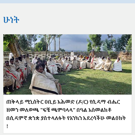
ሁነት
ጠቅላይ ሚኒስትር ዐቢይ አሕመድ (ዶ/ር) የሲዳማ ብሔር
ዘመን መለወጫ "ፍቼ ጫምባላላ" በዓል አስመልክቶ
በሲዳምኛ ቋንቋ ያስተላለፉት የእንኳን አደረሳችሁ መልዕክት
!