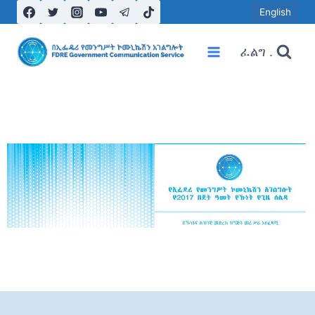
English
ፈልግ .