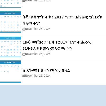
November 25, 2024
ሰኞ ጥቅምት 4 ቀን 2017 ዓ.ም ብሔራዊ የሰንደቅ
ዓላማ ቀን፤
November 25, 2024
ረቡዕ መስከረም 1 ቀን 2017 ዓ.ም ብሔራዊ
የአትዮጵያ ዘመን መለወጫ ቀን
November 25, 2024
ከ ጳጕሜ1-5ቀን የጓንዷ በዓል
November 25, 2024