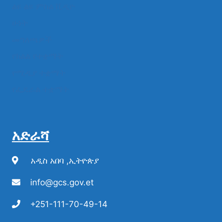
ልዩ ልዩ ምስል ቪዲዮ
ሁነት
መግለጫዎች
የክልል የተቋማት
የሚዲያ ተቋማት
የፌዴራል ተቋማት
አድራሻ
አዲስ አበባ ,ኢትዮጵያ
info@gcs.gov.et
+251-111-70-49-14