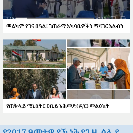
መልካም የገና በዓል! ገጠራማ አካባቢዎችን ማሻገር አለብን
የጠቅላይ ሚኒስትር ዐቢይ አሕመድ(ዶ/ር) መልዕክት
የ2017 ዓመታዊ የኹነት የጊዜ ሰሌዳ