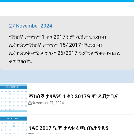
27 November 2024
ማክሰኞ ታኅሣሥ 1 ቀን 2017ዓ.ም ዲሽታ ጊናደቡብ
ኢትዮጵያማክሰኞ ታኅሣሥ 15/ 2017 ማሮደቡብ
ኢትዮጵያቅዳሜ ታኅሣሥ 26/2017 ዓ.ምዓለማቀፍ የብሬል
ቀንማክሰኞ...
ማክሰኞ ታኅሣሥ 1 ቀን 2017ዓ.ም ዲሽታ ጊና
November 27, 2024
ኅዳር 2017 ዓ.ም ታላቁ ሩጫ በኢትዮጵያ