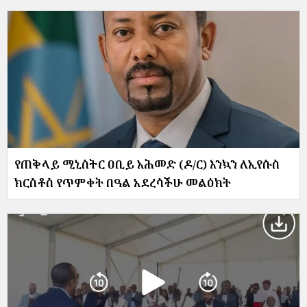
የጠቅላይ ሚኒስትር ዐቢይ አሕመድ (ዶ/ር) እንኳን ለኢየሱስ
ክርስቶስ የጥምቀት በዓል አደረሳችሁ መልዕክት