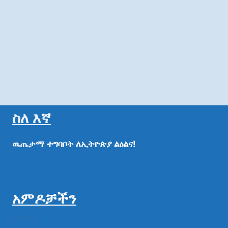
ስለ እኛ
ዉጤታማ
ተግባቦት
ለኢትዮጵያ
ልዕልና!
አምዶቻችን
ዜናዎች