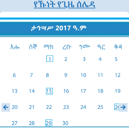
የኹነት የጊዜ ሰሌዳ