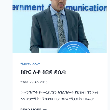
ሚኒስትር ዴኤታ
ክቡር አቶ ከበደ ደሲሳ
ግንቦት 29 ቀን 2015
የመንግሥት ኮሙኒኬሽን አገልግሎት የህዝብ ግንኙነት
እና ተቋማት ማስተባበርያ ዘርፍ ሚኒስትር ዴኤታ
ክቡር
READ MORE