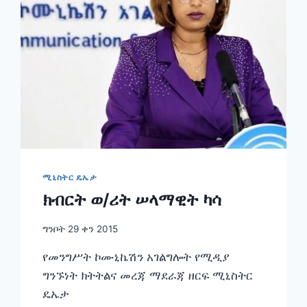
ሚኒስትር ዴኤታ
ክብርት ወ/ሪት ሠላማዊት ካሳ
ግንቦት 29 ቀን 2015
የመንግሥት ኮሙኒኬሽን አገልግሎት የሚዲያ
ግንኙነት ክትትልና መረጃ ማደራጃ ዘርፍ ሚኒስትር
ዴኤታ