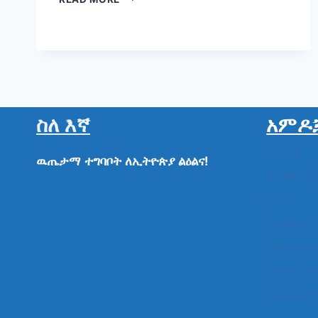
አቶ
ከበደ
ደሲሳ
ስለ እኛ
አምዶ
ዜናዎች
ዉጤታማ
ተግባቦት
ለኢትዮጵያ
ልዕልና!
ልዩ ልዩ ም
ሁነት
መግለጫዎ
የክልል የተ
የሚዲያ ተ
የፌዴራል 