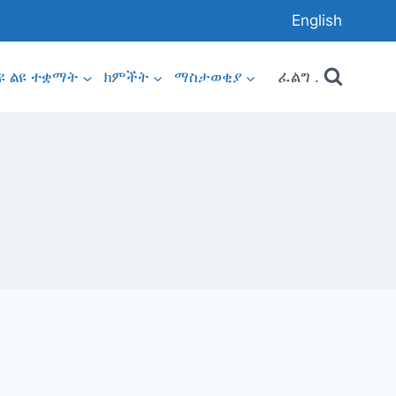
English
ፈልግ .
ዩ ልዩ ተቋማት
ክምችት
ማስታወቂያ