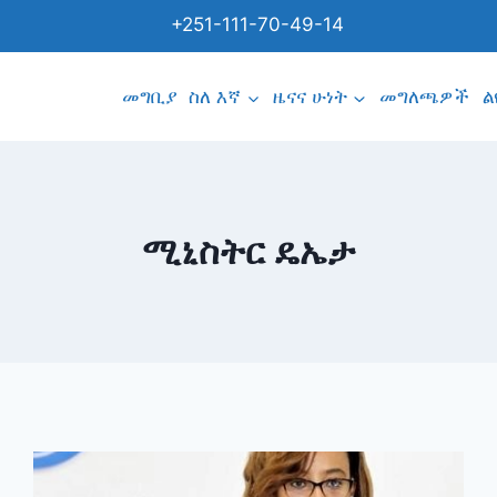
+251-111-70-49-14
መግቢያ
ስለ እኛ
ዜናና ሁነት
መግለጫዎች
ል
ሚኒስትር ዴኤታ