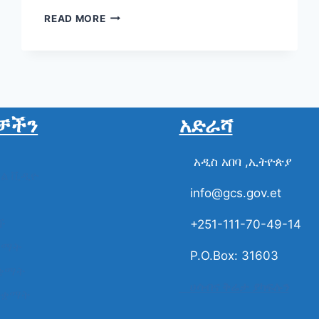
ክብርት
READ MORE
ወ/
ሪት
ሠላማዊት
ካሳ
ቻችን
አድራሻ
አዲስ አበባ ,ኢትዮጵያ
ስል ቪዲዮ
info@gcs.gov.et
ች
+251-111-70-49-14
ቋማት
P.O.Box: 31603
ቋማት
ሀሳብና ቅሬታ ያካፍሉን
ተቋማት