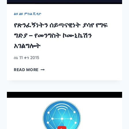
ልዩ ልዩ ምስል ቪዲዮ
የጽንፈኝነትን ሰይጣናዊነት ያሳየ የግፍ
ግድያ – የመንግስት ኮሙኒኬሽን
አገልግሎት
ሰኔ 11 ቀን 2015
የጽንፈኝነትን
READ MORE
ሰይጣናዊነት
ያሳየ
የግፍ
ግድያ
–
የመንግስት
ኮሙኒኬሽን
አገልግሎት