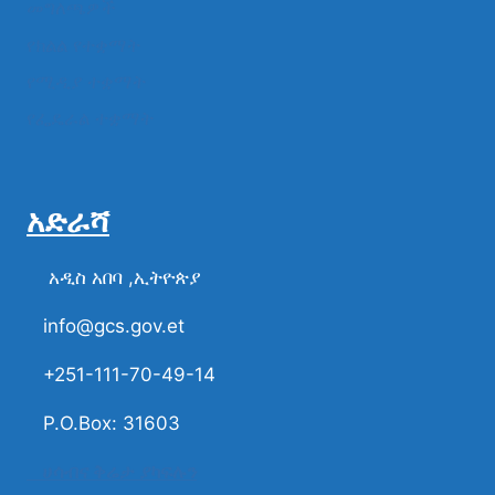
መግለጫዎች
የክልል የተቋማት
የሚዲያ ተቋማት
የፌዴራል ተቋማት
አድራሻ
አዲስ አበባ ,ኢትዮጵያ
info@gcs.gov.et
+251-111-70-49-14
P.O.Box: 31603
ሀሳብና ቅሬታ ያካፍሉን