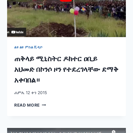
በከፊል
ልዩ ልዩ ምስል ቪዲዮ
ጠቅላይ ሚኒስትር ዶክተር ዐቢይ
አህመድ በኮንሶ ዞን የተደረገላቸው ደማቅ
አቀባበል።
ሐምሌ 12 ቀን 2015
ጠቅላይ
READ MORE
ሚኒስትር
ዶክተር
ዐቢይ
አህመድ