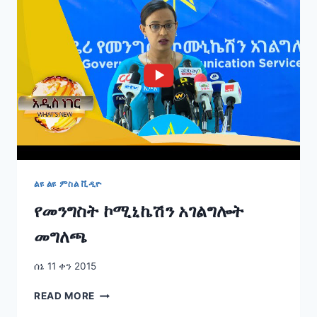
ልዩ ልዩ ምስል ቪዲዮ
የመንግስት ኮሚኒኬሽን አገልግሎት
መግለጫ
ሰኔ 11 ቀን 2015
የመንግስት
READ MORE
ኮሚኒኬሽን