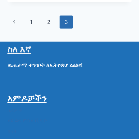
አገልግሎት
መግለጫ
Page
Previous
1
2
3
navigation
Page
ስለ እኛ
ዉጤታማ
ተግባቦት
ለኢትዮጵያ
ልዕልና!
አምዶቻችን
ዜናዎች
ልዩ ልዩ ምስል ቪዲዮ
ሁነት