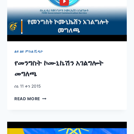
ልዩ ልዩ ምስል ቪዲዮ
የመንግስት ኮሙኒኬሽን አገልግሎት
መግለጫ
ሰኔ 11 ቀን 2015
የመንግስት
READ MORE
ኮሙኒኬሽን
አገልግሎት
መግለጫ