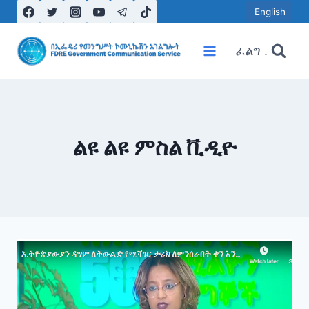
Skip
English
to
content
ፈልግ .
ልዩ ልዩ ምስል ቪዲዮ