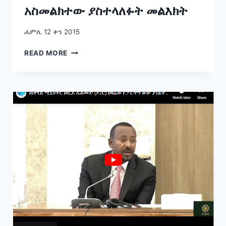
አስመልክተው ያስተላለፉት መልእክት
ሐምሌ 12 ቀን 2015
ጠቅላይ
READ MORE
ሚኒስትር
ዐቢይ
አሕመድ
(ዶ/
ር)
የሃምሌ
10
የአረንጓዴ
አሻራ
ንቅናቄን
አስመልክተው
ያስተላለፉት
መልእክት