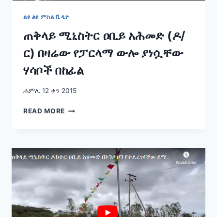
ልዩ ልዩ ምስል ቪዲዮ
ጠቅላይ ሚኒስትር ዐቢይ አሕመድ (ዶ/
ር) በዛሬው የፓርላማ ውሎ ያነሷቸው
ሃሳቦች በከፊል
ሐምሌ 12 ቀን 2015
ጠቅላይ
READ MORE
ሚኒስትር
ዐቢይ
አሕመድ
(ዶ/
ር)
በዛሬው
የፓርላማ
ውሎ
ያነሷቸው
ሃሳቦች