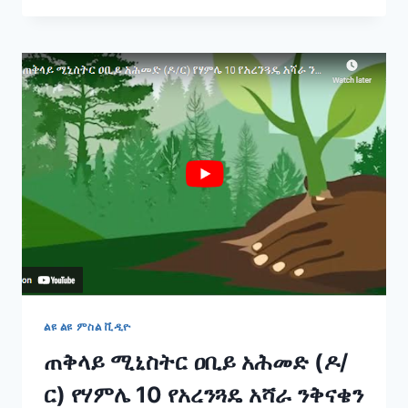
ለትውልድ
የሚሻገር
ታሪክ
ለምንሰራበት
ቀን
እንኳን
አደረሰን!
የመንግስት
ኮሙኒኬሽን
አገልግሎት
ሚኒስትር
ዴኤታ
ሰላማዊት
ካሳ
ልዩ ልዩ ምስል ቪዲዮ
ጠቅላይ ሚኒስትር ዐቢይ አሕመድ (ዶ/
ር) የሃምሌ 10 የአረንጓዴ አሻራ ንቅናቄን