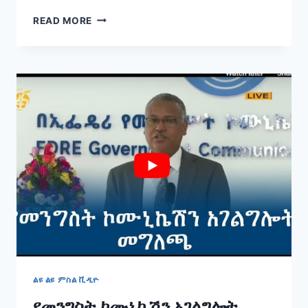
ጠቅላይ
READ MORE
ሚኒስትር
ዶክተር
ዐቢይ
አህመድ
በጌዴኦ
ዞን
ህዝብ
የተደረገላቸው
ደማቅ
አቀባበል።
ልዩ ልዩ ምስል ቪዲዮ
የመንግስት ኮሙኒኬሽን አገልግሎት