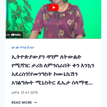
ልዩ ልዩ ምስል ቪዲዮ
ኢትዮጵያውያን ዳግም ለትውልድ
የሚሻገር ታሪክ ለምንሰራበት ቀን እንኳን
አደረሰን!የመንግስት ኮሙኒኬሽን
አገልግሎት ሚኒስትር ዴኤታ ሰላማዊት
ካሳ
ሐምሌ 12 ቀን 2015
ኢትዮጵያውያን
READ MORE
ዳግም