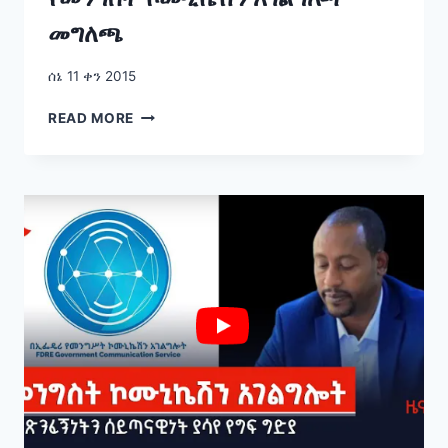
መግለጫ
ሰኔ 11 ቀን 2015
የመንግስት
READ MORE
ኮሙኒኬሽን
አገልግሎት
መግለጫ