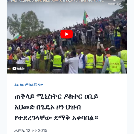
በኮንሶ
ዞን
የተደረገላቸው
ደማቅ
አቀባበል።
ልዩ ልዩ ምስል ቪዲዮ
ጠቅላይ ሚኒስትር ዶክተር ዐቢይ
አህመድ በጌዴኦ ዞን ህዝብ
የተደረገላቸው ደማቅ አቀባበል።
ሐምሌ 12 ቀን 2015