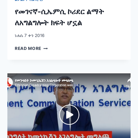
የመገናኛ-ሲኤምሲ ኮሪደር ልማት
ለአግልግሎት ክፍት ሆኗል
ነሐሴ 7 ቀን 2016
የመገናኛ-
READ MORE
ሲኤምሲ
ኮሪደር
ልማት
ለአግልግሎት
ክፍት
ሆኗል