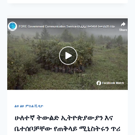
ሉዓላዊነት!
መስዋዕትነት!
ኢትዮጵያዊነት!
ጀግናው
የሃገር
መከላከያ
ሰራዊት!
ልዩ ልዩ ምስል ቪዲዮ
ሁለተኛ ትውልድ ኢትዮጵያውያን እና
ቤተሰቦቻቸው የጠቅላይ ሚኒስትሩን ጥሪ