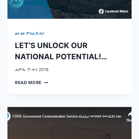
ልዩ ልዩ ምስል ቪዲዮ
LET’S UNLOCK OUR
NATIONAL POTENTIAL!…
ሐምሌ 11 ቀን 2016
LET’S
READ MORE
UNLOCK
OUR
NATIONAL
POTENTIAL!…