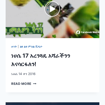
ሁነት
|
ልዩ ልዩ ምስል ቪዲዮ
ነሀሴ 17 አረንጓዴ አሻራችንን
እናሳርፋለን!
ነሐሴ 14 ቀን 2016
ነሀሴ
READ MORE
17
አረንጓዴ
አሻራችንን
እናሳርፋለን!