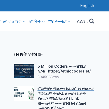
English
ፈልግ .
ዩ ልዩ ተቋማት
ክምችት
ማስታወቂያ
በብዛት የተነበቡ
5 Million Coders መመዝገቢያ
ሊንክ https://ethiocoders.et/
30459 Views
የ”አምስት ሚሊዮን ኮደርስ” ነፃ የስልጠና
ፕሮግራም ተሳታፊ ለመሆን ከታች
ያለዉን ማስፈንጠሪያ ( Link
)በመጠቀም መመዝገብ እና ስልጠና
መዉሰድ ይችላሉ::