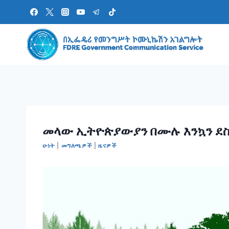
Skip
to
content
መላው ኢትዮጵያውያን በሙሉ እንኳን ደስ 
ሁነት
|
መግለጫዎች
|
ዜናዎች