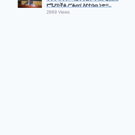
የሚያስችል ሥልጠና እየተሰጠ ነው፡፡..
2969 Views