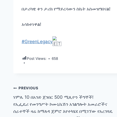
በታሪካዊ ቀን ታሪክ የማይረሳውን ስኬት አስመዝግበናል!
አሳክተነዋል!
#GreenLegacy
Post Views:
658
Post
PREVIOUS
ሃምሌ 10 በአንድ ጀንበር 500 ሚሊዮን ችግኞች!
navigation
የኢፌዴሪ የመንግሥት ኮሙኒኬሽን አገልግሎት አመራሮችና
ሰራተኞች ዛሬ ከማለዳ ጀምሮ እየተካሄደ በሚገኘው የአረንጓዴ