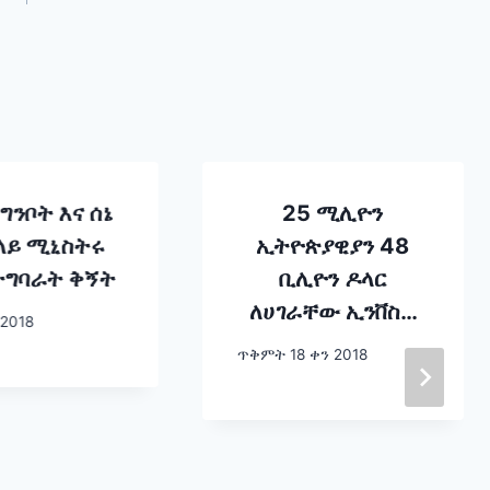
ግንቦት እና ሰኔ
25 ሚሊዮን
ላይ ሚኒስትሩ
ኢትዮጵያዊያን 48
ተግባራት ቅኝት
ቢሊዮን ዶላር
ለሀገራቸው ኢንቨስት
 2018
አድርገዋል !!
ጥቅምት 18 ቀን 2018