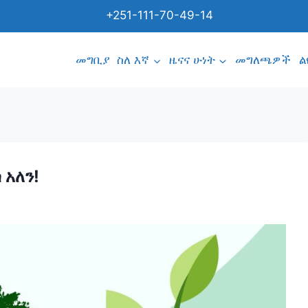
+251-111-70-49-14
መግቢያ
ስለ እኛ
ዜናና ሁነት
መግለጫዎች
ል
አለን!