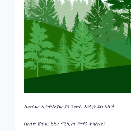
ለመላው ኢትዮጵያውያን በሙሉ እንኳን ደስ አለን!
በአንድ ጀንበር 567 ሚሊየን ችግኝ ተክለናል!