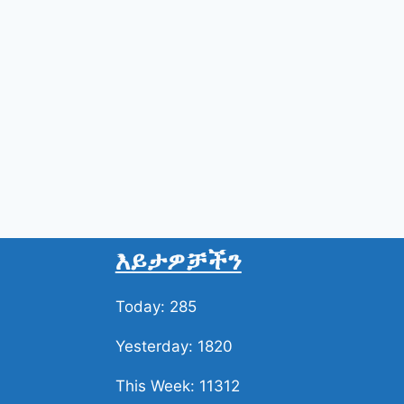
የቱሪስት ፍ
ነሐሴ 22 ቀን 2016
የሚጨምር 
እይታዎቻችን
Today: 285
Yesterday: 1820
This Week: 11312