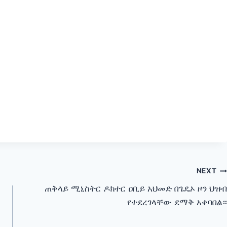
NEXT
ጠቅላይ ሚኒስትር ዶክተር ዐቢይ አህመድ በጌዴኦ ዞን ህዝብ
የተደረገላቸው ደማቅ አቀባበል።