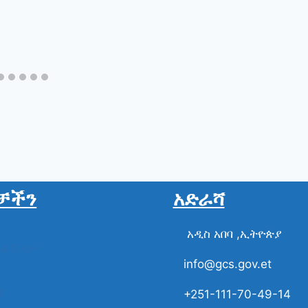
ቻችን
አድራሻ
አዲስ አበባ ,ኢትዮጵያ
ስል ቪዲዮ
info@gcs.gov.et
ች
+251-111-70-49-14