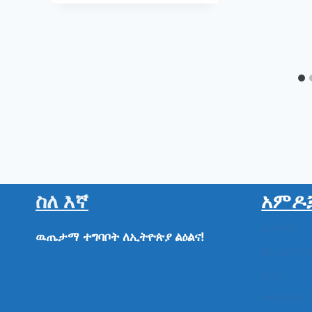
ስለ እኛ
አምዶ
ዜናዎች
ዉጤታማ
ተግባቦት
ለኢትዮጵያ
ልዕልና!
ልዩ ልዩ ም
ሁነት
መግለጫዎ