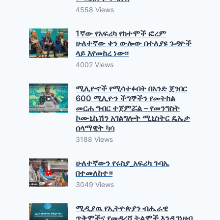
4558 Views
1ኛው የአፍሪካ የከተሞች ፎረም
ሁለተኛው ቀን ውሎው በተለያዩ ጉዳዮች
ላይ እየመከረ ነው፡፡
4002 Views
ሚሊዮኖች የሚሳተፉበት በአንድ ጀንበር
600 ሚሊዮን ችግኞችን የመትከል
መርሐ ግብር ተጀምሯል – የመንግስት
ኮሙኒኬሽን አገልግሎት ሚኒስትር ዴኤታ
ሰላማዊት ካሳ
3188 Views
ሁለተኛውን የሩስያ_አፍሪካ ጉባኤ
በተመለከተ።
3049 Views
ሚዲያዉ የኢትዮጵያን ብሔራዊ
ጥቅሞችና የመዳረሻ ትልሞች እንዲገነዘብ