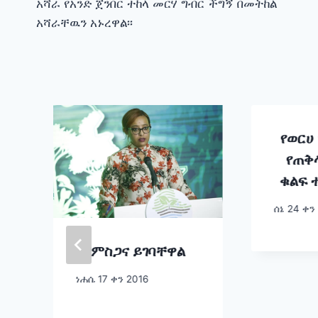
አሻራ የአንድ ጀንበር ተከላ መርሃ ግብር ችግኝ በመትከል
አሻራቸዉን አኑረዋል፡፡
የወርሀ 
የጠቅ
ቁልፍ 
ሰኔ 24 ቀን
ምስጋና ይገባቸዋል
ነሐሴ 17 ቀን 2016