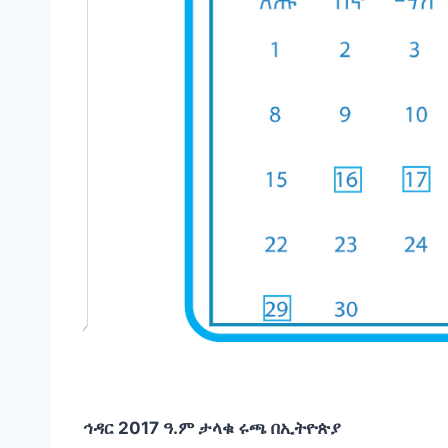
ኅዳር 2017 ዓ.ም ታላቁ ሩጫ በኢትዮጵያ