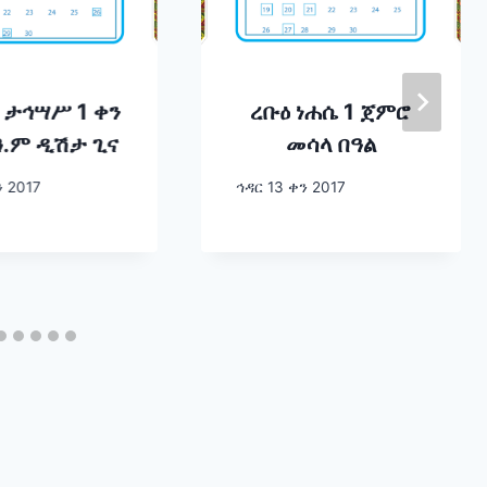
 ታኅሣሥ 1 ቀን
ረቡዕ ነሐሴ 1 ጀምሮ
ዓ.ም ዲሽታ ጊና
መሳላ በዓል
ን 2017
ኅዳር 13 ቀን 2017