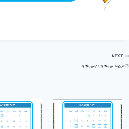
NEXT
ለውጡና የለውጡ ፍሬዎች