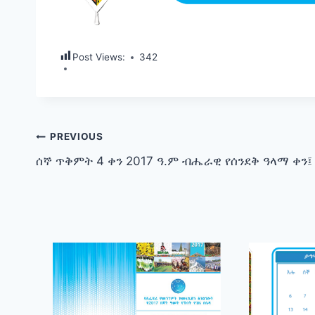
Post Views:
342
Post
PREVIOUS
ሰኞ ጥቅምት 4 ቀን 2017 ዓ.ም ብሔራዊ የሰንደቅ ዓላማ ቀን፤
navigation