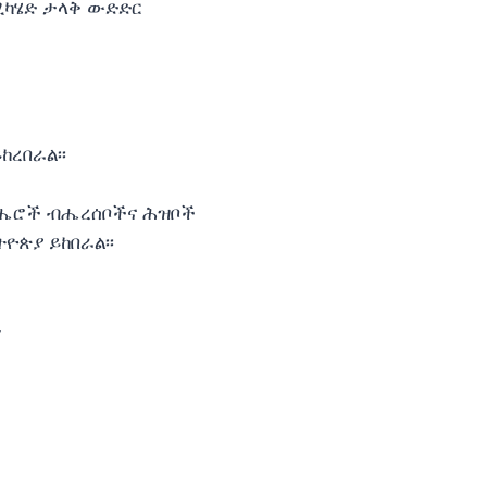
የሚካሄድ ታላቅ ውድድር
ከረበራል፡፡
 ብሔሮች ብሔረሰቦችና ሕዝቦች
ዮጵያ ይከበራል፡፡
ን