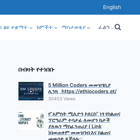
English
ፈልግ .
ዩ ልዩ ተቋማት
ክምችት
ማስታወቂያ
በብዛት የተነበቡ
5 Million Coders መመዝገቢያ
ሊንክ https://ethiocoders.et/
30403 Views
የ”አምስት ሚሊዮን ኮደርስ” ነፃ የስልጠና
ፕሮግራም ተሳታፊ ለመሆን ከታች
ያለዉን ማስፈንጠሪያ ( Link
)በመጠቀም መመዝገብ እና ስልጠና
መዉሰድ ይችላሉ::