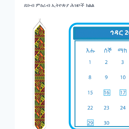
ደቡብ ምዕራብ ኢትዮጵያ ሕዝቦች ክልል