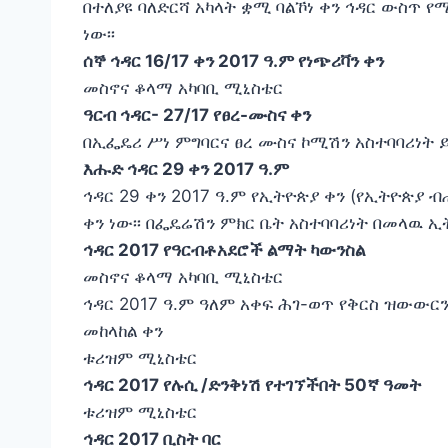
በተለያዩ ባለድርሻ አካላት ቋሚ ባልኾነ ቀን ኅዳር ውስጥ 
ነው፡፡
ሰኞ ኅዳር 16/17 ቀን 2017 ዓ.ም የነጭሪቫን ቀን
መስኖና ቆላማ አካባቢ ሚኒስቴር
ዓርብ ኅዳር- 27/17 የፀረ-ሙስና ቀን
በኢፌዴሪ ሥነ ምግባርና ፀረ ሙስና ኮሚሽን አስተባባሪነት ይ
እሑድ ኅዳር 29 ቀን 2017 ዓ.ም
ኅዳር 29 ቀን 2017 ዓ.ም የኢትዮጵያ ቀን (የኢትዮጵያ
ቀን ነው፡፡ በፌዴሬሽን ምክር ቤት አስተባባሪነት በመላዉ ኢት
ኅዳር 2017 የዓርብቶአደሮች ልማት ካውንስል
መስኖና ቆላማ አካባቢ ሚኒስቴር
ኅዳር 2017 ዓ.ም ዓለም አቀፍ ሕገ-ወጥ የቅርስ ዝውውር
መከላከል ቀን
ቱሪዝም ሚኒስቴር
ኅዳር 2017 የሉሲ /ድንቅነሽ የተገኘችበት 50ኛ ዓመት
ቱሪዝም ሚኒስቴር
ኅዳር 2017 ቢስት ባር