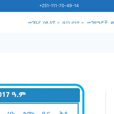
+251-111-70-49-14
መግቢያ
ስለ እኛ
ዜናና ሁነት
መግለጫዎች
ል