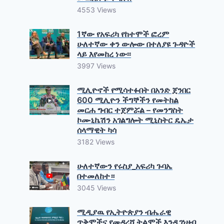
4553 Views
1ኛው የአፍሪካ የከተሞች ፎረም
ሁለተኛው ቀን ውሎው በተለያዩ ጉዳዮች
ላይ እየመከረ ነው፡፡
3997 Views
ሚሊዮኖች የሚሳተፉበት በአንድ ጀንበር
600 ሚሊዮን ችግኞችን የመትከል
መርሐ ግብር ተጀምሯል – የመንግስት
ኮሙኒኬሽን አገልግሎት ሚኒስትር ዴኤታ
ሰላማዊት ካሳ
3182 Views
ሁለተኛውን የሩስያ_አፍሪካ ጉባኤ
በተመለከተ።
3045 Views
ሚዲያዉ የኢትዮጵያን ብሔራዊ
ጥቅሞችና የመዳረሻ ትልሞች እንዲገነዘብ