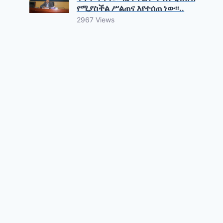
የሚያስችል ሥልጠና እየተሰጠ ነው፡፡..
2967 Views