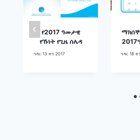
የ2017 ዓመታዊ
ማክሰኞ
የኹነት የጊዜ ሰሌዳ
2017
ኅዳር 13 ቀን 2017
ኅዳር 18 ቀ