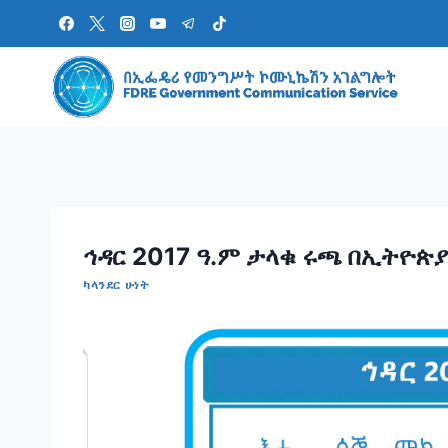
Skip
to
content
ኅዳር 2017 ዓ.ም ታላቁ ሩጫ በኢትዮጵያ
ካላንደር ሁነት