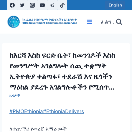
Skip
English
to
content
ፈልግ .
ከእርሻ እስከ ፍርድ ቤት፣ ከመንገዶች እስከ
የመንግሥት አገልግሎት ሰጪ ተቋማት
ኢትዮጵያ ቀልጣፋ፣ ተደራሽ እና ዜጎችን
ማዕከል ያደረጉ አገልግሎቶችን የሚሰጥ
ዜናዎች
የዲጂታል ሥነ-ምህዳር እየገነባች ነው።
#PMOEthiopia
#EthiopiaDelivers
ለተጨማሪ የመረጃ አማራጮች