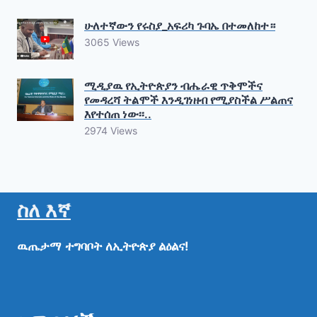
ሁለተኛውን የሩስያ_አፍሪካ ጉባኤ በተመለከተ።
3065 Views
ሚዲያዉ የኢትዮጵያን ብሔራዊ ጥቅሞችና
የመዳረሻ ትልሞች እንዲገነዘብ የሚያስችል ሥልጠና
እየተሰጠ ነው፡፡..
2974 Views
ስለ እኛ
ዉጤታማ
ተግባቦት
ለኢትዮጵያ
ልዕልና!