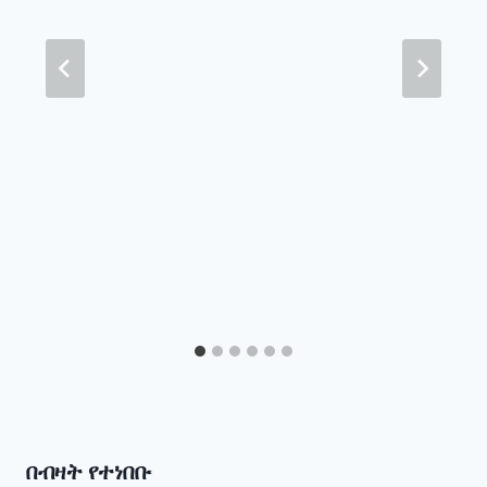
በብዛት የተነበቡ