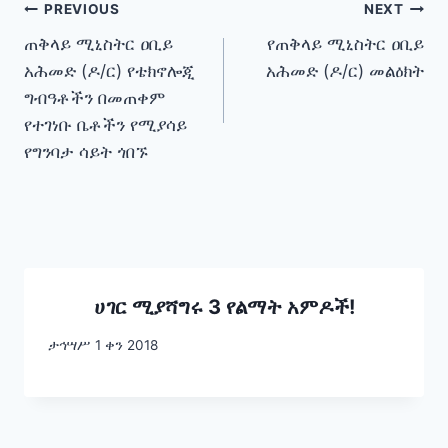
Post
PREVIOUS
NEXT
ጠቅላይ ሚኒስትር ዐቢይ
የጠቅላይ ሚኒስትር ዐቢይ
navigation
አሕመድ (ዶ/ር) የቴክኖሎጂ
አሕመድ (ዶ/ር) መልዕክት
ግብዓቶችን በመጠቀም
የተገነቡ ቤቶችን የሚያሳይ
የግንባታ ሳይት ጎበኙ
ሀገር ሚያሻግሩ 3 የልማት አምዶች!
ታኅሣሥ 1 ቀን 2018