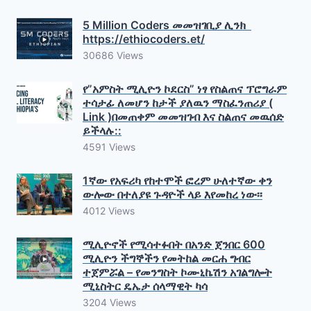
5 Million Coders መመዝገቢያ ሊንክ
https://ethiocoders.et/
30686 Views
የ”አምስት ሚሊዮን ኮደርስ” ነፃ የስልጠና ፕሮግራም
ተሳታፊ ለመሆን ከታች ያለዉን ማስፈንጠሪያ (
Link )በመጠቀም መመዝገብ እና ስልጠና መዉሰድ
ይችላሉ::
4591 Views
1ኛው የአፍሪካ የከተሞች ፎረም ሁለተኛው ቀን
ውሎው በተለያዩ ጉዳዮች ላይ እየመከረ ነው፡፡
4012 Views
ሚሊዮኖች የሚሳተፉበት በአንድ ጀንበር 600
ሚሊዮን ችግኞችን የመትከል መርሐ ግብር
ተጀምሯል – የመንግስት ኮሙኒኬሽን አገልግሎት
ሚኒስትር ዴኤታ ሰላማዊት ካሳ
3204 Views