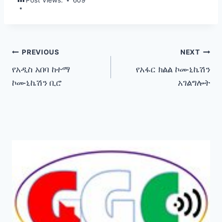
Post Views:
609
Post
PREVIOUS
NEXT
የአዲስ አበባ ከተማ
የአፋር ክልል ኮሙኒኬሽን
navigation
ኮሙኒኬሽን ቢሮ
አገልግሎት