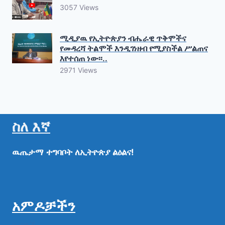
3057 Views
ሚዲያዉ የኢትዮጵያን ብሔራዊ ጥቅሞችና
የመዳረሻ ትልሞች እንዲገነዘብ የሚያስችል ሥልጠና
እየተሰጠ ነው፡፡..
2971 Views
ስለ እኛ
ዉጤታማ
ተግባቦት
ለኢትዮጵያ
ልዕልና!
አምዶቻችን