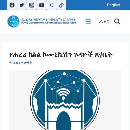
Skip
English
to
content
ፈልግ .
የሐረሪ ክልል ኮሙኒኬሽን ጉዳዮች ጽ/ቤት
የክልል የተቋማት