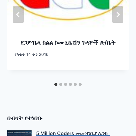
የጋምቤላ ክልል ኮሙኒኬሽን ጉዳዮች ጽ/ቤት
የካቲት 14 ቀን 2016
በብዛት የተነበቡ
5 Million Coders መመዝገቢያ ሊንክ