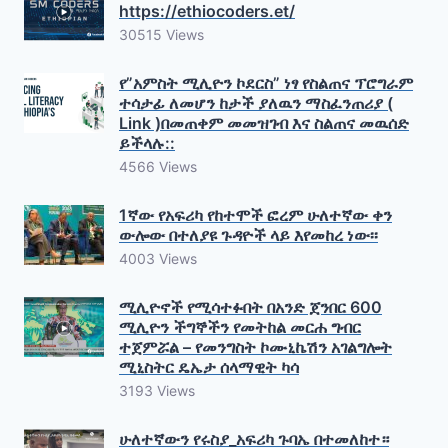
https://ethiocoders.et/
30515 Views
የ”አምስት ሚሊዮን ኮደርስ” ነፃ የስልጠና ፕሮግራም
ተሳታፊ ለመሆን ከታች ያለዉን ማስፈንጠሪያ (
Link )በመጠቀም መመዝገብ እና ስልጠና መዉሰድ
ይችላሉ::
4566 Views
1ኛው የአፍሪካ የከተሞች ፎረም ሁለተኛው ቀን
ውሎው በተለያዩ ጉዳዮች ላይ እየመከረ ነው፡፡
4003 Views
ሚሊዮኖች የሚሳተፉበት በአንድ ጀንበር 600
ሚሊዮን ችግኞችን የመትከል መርሐ ግብር
ተጀምሯል – የመንግስት ኮሙኒኬሽን አገልግሎት
ሚኒስትር ዴኤታ ሰላማዊት ካሳ
3193 Views
ሁለተኛውን የሩስያ_አፍሪካ ጉባኤ በተመለከተ።