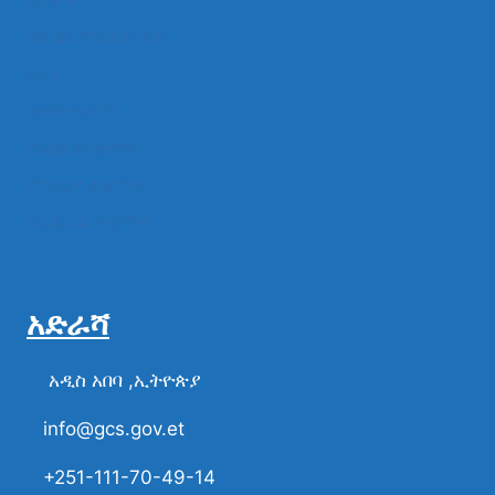
ዜናዎች
ልዩ ልዩ ምስል ቪዲዮ
ሁነት
መግለጫዎች
የክልል የተቋማት
የሚዲያ ተቋማት
የፌዴራል ተቋማት
አድራሻ
አዲስ አበባ ,ኢትዮጵያ
info@gcs.gov.et
+251-111-70-49-14