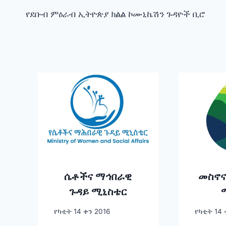
የደቡብ ምዕራብ ኢትዮጵያ ክልል ኮሙኒኬሽን ጉዳዮች ቢሮ
navigation
ሴቶችና ማኅበራዊ
መስኖና
ጉዳይ ሚኒስቴር
የካቲት 14 ቀን 2016
የካቲት 14 