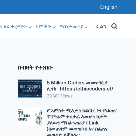
English
ፈልግ .
ዩ ልዩ ተቋማት
ክምችት
ማስታወቂያ
በብዛት የተነበቡ
5 Million Coders መመዝገቢያ
ሊንክ https://ethiocoders.et/
30381 Views
የ”አምስት ሚሊዮን ኮደርስ” ነፃ የስልጠና
ፕሮግራም ተሳታፊ ለመሆን ከታች
ያለዉን ማስፈንጠሪያ ( Link
)በመጠቀም መመዝገብ እና ስልጠና
መዉሰድ ይችላሉ::