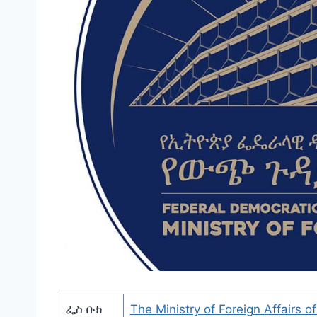
ፌስ ቡክ
The Ministry of Foreign Affairs of