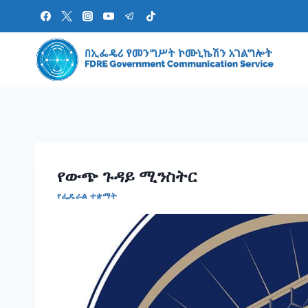
Skip
to
content
የውጭ ጉዳይ ሚንስትር
የፌዴራል ተቋማት