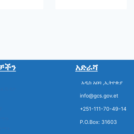
ቻችን
አድራሻ
አዲስ አበባ ,ኢትዮጵያ
ስል ቪዲዮ
info@gcs.gov.et
ች
+251-111-70-49-14
ቋማት
P.O.Box: 31603
ቋማት