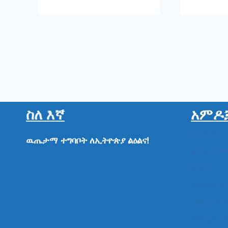
ስለ እኛ
አምዶ
ዜናዎች
ዉጤታማ
ተግባቦት
ለኢትዮጵያ
ልዕልና!
ልዩ ልዩ ም
ሁነት
መግለጫዎ
የክልል የተ
የሚዲያ ተ