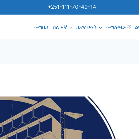
+251-111-70-49-14
መግቢያ
ስለ እኛ
ዜናና ሁነት
መግለጫዎች
ል