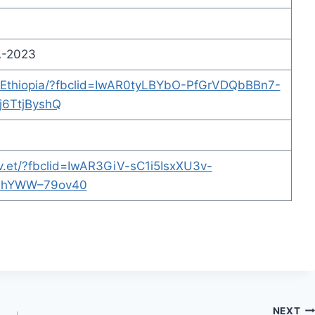
A-2023
AEthiopia/?fbclid=IwAR0tyLBYbO-PfGrVDQbBBn7-
6TtjByshQ
ov.et/?fbclid=IwAR3GiV-sC1i5IsxXU3v-
pihYWW–79ov40
NEXT