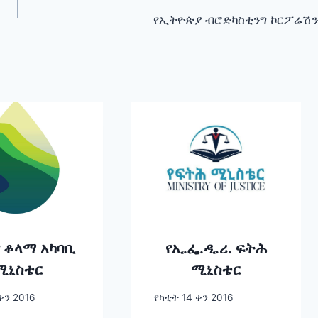
የኢትዮጵያ ብሮድካስቲንግ ኮርፖሬሽን
 ቆላማ አካባቢ
የኢ.ፌ.ዲ.ሪ. ፍትሕ
ሚኒስቴር
ሚኒስቴር
ቀን 2016
የካቲት 14 ቀን 2016