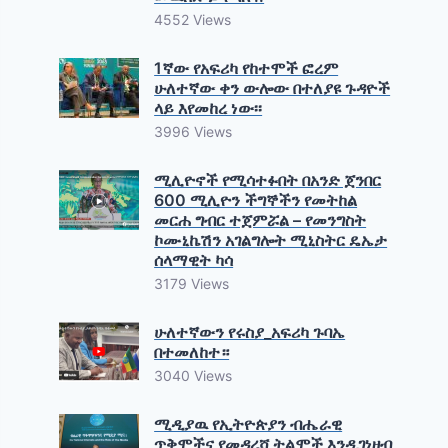
4552 Views
1ኛው የአፍሪካ የከተሞች ፎረም
ሁለተኛው ቀን ውሎው በተለያዩ ጉዳዮች
ላይ እየመከረ ነው፡፡
3996 Views
ሚሊዮኖች የሚሳተፉበት በአንድ ጀንበር
600 ሚሊዮን ችግኞችን የመትከል
መርሐ ግብር ተጀምሯል – የመንግስት
ኮሙኒኬሽን አገልግሎት ሚኒስትር ዴኤታ
ሰላማዊት ካሳ
3179 Views
ሁለተኛውን የሩስያ_አፍሪካ ጉባኤ
በተመለከተ።
3040 Views
ሚዲያዉ የኢትዮጵያን ብሔራዊ
ጥቅሞችና የመዳረሻ ትልሞች እንዲገነዘብ