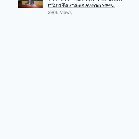
የሚያስችል ሥልጠና እየተሰጠ ነው፡፡..
2966 Views