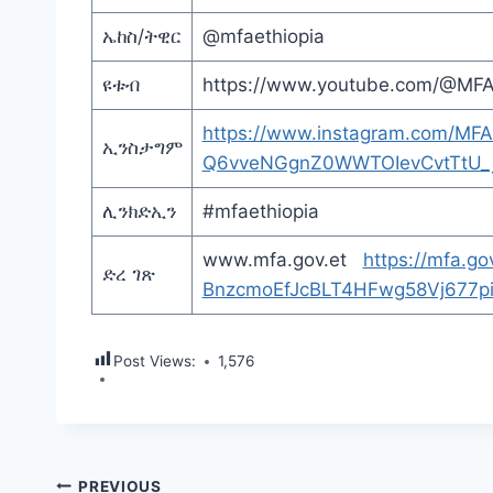
ኤከስ/ትዊር
@mfaethiopia
ዩቱብ
https://www.youtube.com/@MF
https://www.instagram.com/MF
ኢንስታግም
Q6vveNGgnZ0WWTOIevCvtTtU_j
ሊንክድኢን
#mfaethiopia
www.mfa.gov.et
https://mfa.g
ድረ ገጽ
BnzcmoEfJcBLT4HFwg58Vj677
Post Views:
1,576
Post
PREVIOUS