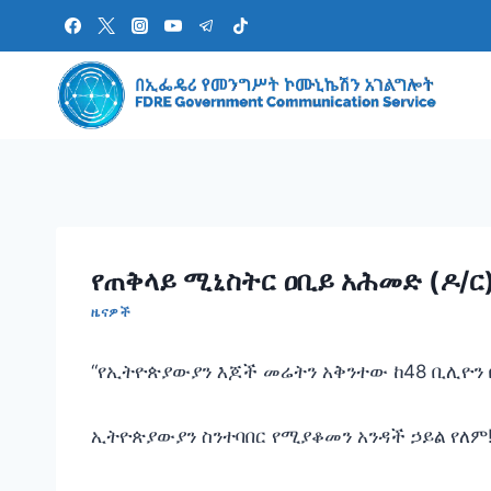
Skip
to
content
የጠቅላይ ሚኒስትር ዐቢይ አሕመድ (ዶ/ር
ዜናዎች
“የኢትዮጵያውያን እጆች መሬትን አቅንተው ከ48 ቢሊዮን 
‎ኢትዮጵያውያን ስንተባበር የሚያቆመን አንዳች ኃይል የለም!