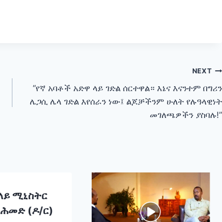
NEXT
“የኛ አባቶች አድዋ ላይ ገድል ሰርተዋል። እኔና እናንተም በግሪን
ሌጋሲ ሌላ ገድል እየሰራን ነው፤ ልጆቻችንም ሁለት የሉዓላዊነት
መገለጫዎችን ያስባሉ!”
ላይ ሚኒስትር
አሕመድ (ዶ/ር)