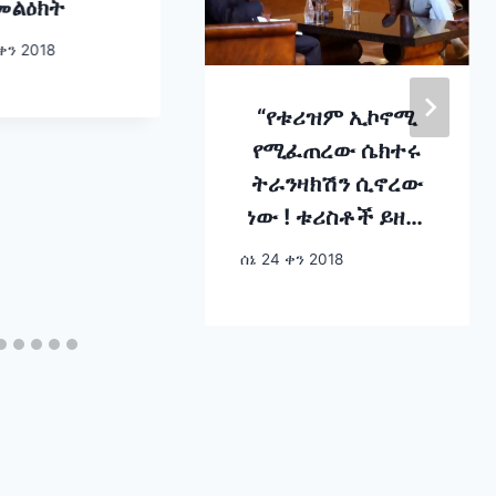
መልዕክት
ቀን 2018
“የቱሪዝም ኢኮኖሚ
የሚፈጠረው ሴክተሩ
ትራንዛክሽን ሲኖረው
ነው ! ቱሪስቶች ይዘው
የመጡትን ይዘው
ሰኔ 24 ቀን 2018
ሊመለሱ አይገባም “