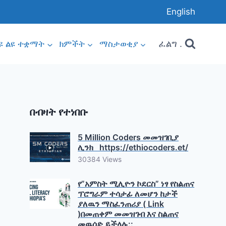
English
ፈልግ .
ዩ ልዩ ተቋማት
ክምችት
ማስታወቂያ
በብዛት የተነበቡ
5 Million Coders መመዝገቢያ
ሊንክ https://ethiocoders.et/
30384 Views
የ”አምስት ሚሊዮን ኮደርስ” ነፃ የስልጠና
ፕሮግራም ተሳታፊ ለመሆን ከታች
ያለዉን ማስፈንጠሪያ ( Link
)በመጠቀም መመዝገብ እና ስልጠና
መዉሰድ ይችላሉ::