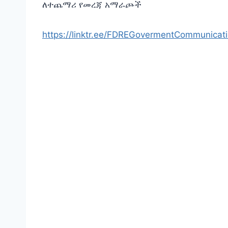
ለተጨማሪ የመረጃ አማራጮች
https://linktr.ee/FDREGovermentCommunicat