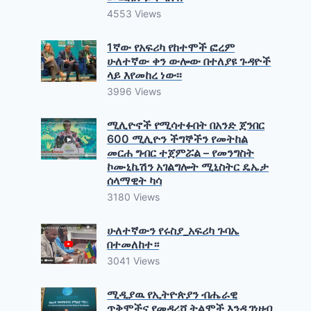
4553 Views
1ኛው የአፍሪካ የከተሞች ፎረም
ሁለተኛው ቀን ውሎው በተለያዩ ጉዳዮች
ላይ እየመከረ ነው፡፡
3996 Views
ሚሊዮኖች የሚሳተፉበት በአንድ ጀንበር
600 ሚሊዮን ችግኞችን የመትከል
መርሐ ግብር ተጀምሯል – የመንግስት
ኮሙኒኬሽን አገልግሎት ሚኒስትር ዴኤታ
ሰላማዊት ካሳ
3180 Views
ሁለተኛውን የሩስያ_አፍሪካ ጉባኤ
በተመለከተ።
3041 Views
ሚዲያዉ የኢትዮጵያን ብሔራዊ
ጥቅሞችና የመዳረሻ ትልሞች እንዲገነዘብ