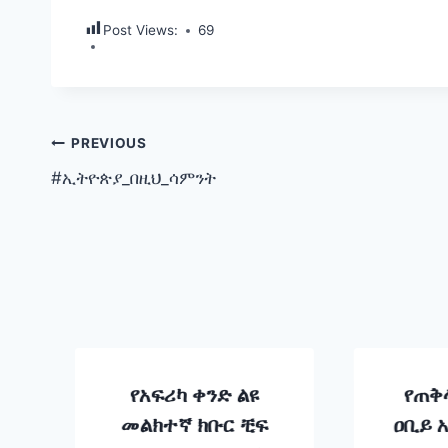
Post Views:
69
Post
PREVIOUS
#ኢትዮጵያ_በዚህ_ሳምንት
navigation
የአፍሪካ ቀንድ ልዩ
የጠቅ
መልክተኛ ክቡር ቺፍ
ዐቢይ 