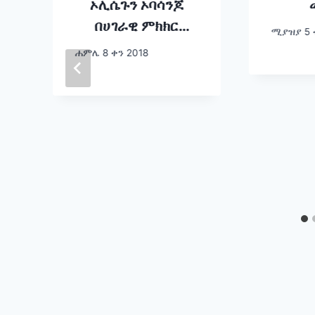
ኦሊሴጉን ኦባሳንጆ
በሀገራዊ ምክክር
ሚያዝያ 5 
ያስተላለፉት መልእክት
ሐምሌ 8 ቀን 2018