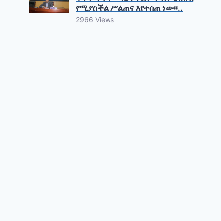
የሚያስችል ሥልጠና እየተሰጠ ነው፡፡..
2966 Views
ሀገራችንን እንወቅ፣
እንውደድ፣ እንኩራበት