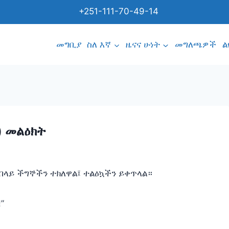
+251-111-70-49-14
መግቢያ
ስለ እኛ
ዜናና ሁነት
መግለጫዎች
ል
) መልዕክት
በላይ ችግኞችን ተክለዋል፤ ተልዕኳችን ይቀጥላል።
”