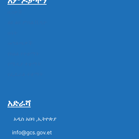
አምዶቻችን
ዜናዎች
ልዩ ልዩ ምስል ቪዲዮ
ሁነት
መግለጫዎች
የክልል የተቋማት
የሚዲያ ተቋማት
የፌዴራል ተቋማት
አድራሻ
አዲስ አበባ ,ኢትዮጵያ
info@gcs.gov.et