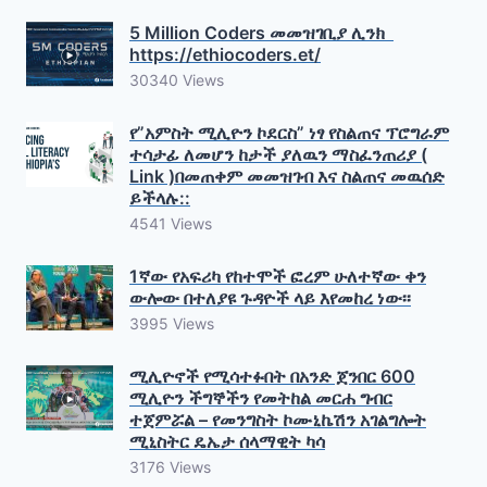
5 Million Coders መመዝገቢያ ሊንክ
https://ethiocoders.et/
30340 Views
የ”አምስት ሚሊዮን ኮደርስ” ነፃ የስልጠና ፕሮግራም
ተሳታፊ ለመሆን ከታች ያለዉን ማስፈንጠሪያ (
Link )በመጠቀም መመዝገብ እና ስልጠና መዉሰድ
ይችላሉ::
4541 Views
1ኛው የአፍሪካ የከተሞች ፎረም ሁለተኛው ቀን
ውሎው በተለያዩ ጉዳዮች ላይ እየመከረ ነው፡፡
3995 Views
ሚሊዮኖች የሚሳተፉበት በአንድ ጀንበር 600
ሚሊዮን ችግኞችን የመትከል መርሐ ግብር
ተጀምሯል – የመንግስት ኮሙኒኬሽን አገልግሎት
ሚኒስትር ዴኤታ ሰላማዊት ካሳ
3176 Views