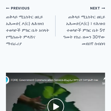
Post
PREVIOUS
NEXT
ጠቅላይ ሚኒስትር ዐቢይ
ጠቅላይ ሚኒስትር ዐቢይ
navigation
አሕመድ( ዶ/ር) ለሕዝብ
አሕመድ(ዶ/ር) ፤ የሕዝብ
ተወካዮች ምክር ቤት አባላት
ተወካዮች ምክር ቤት 5ኛ
የሚሰጡት ምላሽና
ዓመት የስራ ዘመን 30ኛው
ማብራሪያ
መደበኛ ስብሰባ