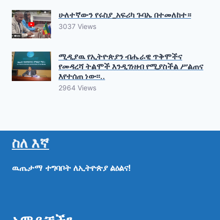
ሁለተኛውን የሩስያ_አፍሪካ ጉባኤ በተመለከተ።
3037 Views
ሚዲያዉ የኢትዮጵያን ብሔራዊ ጥቅሞችና
የመዳረሻ ትልሞች እንዲገነዘብ የሚያስችል ሥልጠና
እየተሰጠ ነው፡፡..
2964 Views
ስለ እኛ
ዉጤታማ
ተግባቦት
ለኢትዮጵያ
ልዕልና!