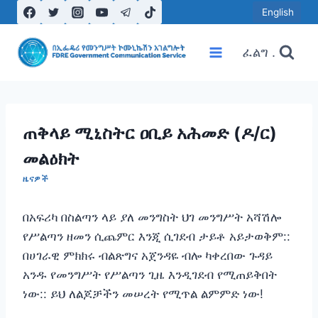
Skip
English
to
content
ፈልግ .
ጠቅላይ ሚኒስትር ዐቢይ አሕመድ (ዶ/ር)
መልዕክት
ዜናዎች
በአፍሪካ በስልጣን ላይ ያለ መንግስት ህገ መንግሥት አሻሽሎ
የሥልጣን ዘመን ሲጨምር እንጂ ሲገደብ ታይቶ አይታወቅም::
በሀገራዊ ምክክሩ ብልጽግና አጀንዳዬ ብሎ ካቀረበው ጉዳይ
አንዱ የመንግሥት የሥልጣን ጊዜ እንዲገደብ የሚጠይቅበት
ነው:: ይህ ለልጆቻችን መሠረት የሚጥል ልምምድ ነው!