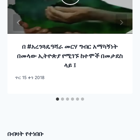
በ #አረንጓዴዓሻራ መርሃ ግብር አማካኝነት
በመላው ኢትዮጵያ የሚገኙ ከተሞች በመታደስ
ላይ ፤
ጥር 15 ቀን 2018
በብዛት የተነበቡ