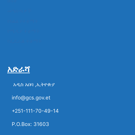
ሁነት
መግለጫዎች
የክልል የተቋማት
የሚዲያ ተቋማት
የፌዴራል ተቋማት
አድራሻ
አዲስ አበባ ,ኢትዮጵያ
info@gcs.gov.et
+251-111-70-49-14
P.O.Box: 31603