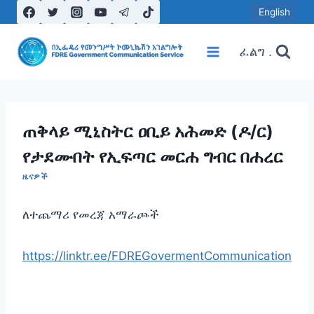
Skip
English
to
content
ፈልግ .
ጠቅላይ ሚኒስትር ዐቢይ አሕመድ (ዶ/ር)
የታደሙበት የኢፍጣር መርሐ ግብር በሐረር
ዜናዎች
ለተጨማሪ የመረጃ አማራጮች
https://linktr.ee/FDREGovermentCommunication