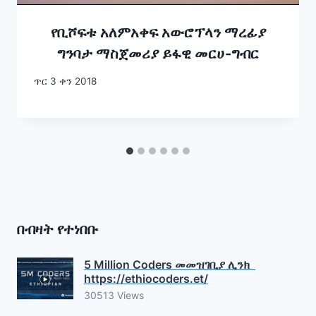
የቢሾፍቱ አለምአቀፍ አውሮፕላን ማረፊያ
ግንባታ ማስጀመሪያ ይፋዊ መርሀ-ግብር
ጥር 3 ቀን 2018
በብዛት የተነበቡ
5 Million Coders መመዝገቢያ ሊንክ
https://ethiocoders.et/
30513 Views