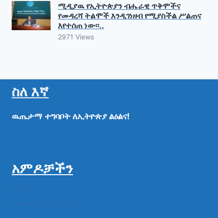
ሚዲያዉ የኢትዮጵያን ብሔራዊ ጥቅሞችና
የመዳረሻ ትልሞች እንዲገነዘብ የሚያስችል ሥልጠና
እየተሰጠ ነው፡፡..
2971 Views
ስለ እኛ
ዉጤታማ
ተግባቦት
ለኢትዮጵያ
ልዕልና!
አምዶቻችን
ዜናዎች
ልዩ ልዩ ምስል ቪዲዮ