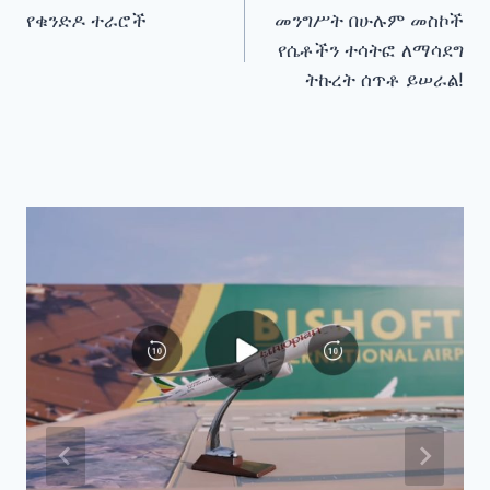
የቁንድዶ ተራሮች
መንግሥት በሁሉም መስኮች
navigation
የሴቶችን ተሳትፎ ለማሳደግ
ትኩረት ሰጥቶ ይሠራል!