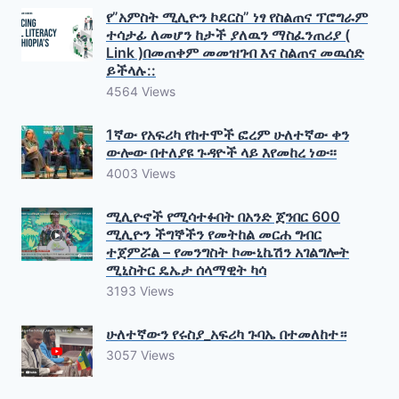
የ”አምስት ሚሊዮን ኮደርስ” ነፃ የስልጠና ፕሮግራም
ተሳታፊ ለመሆን ከታች ያለዉን ማስፈንጠሪያ (
Link )በመጠቀም መመዝገብ እና ስልጠና መዉሰድ
ይችላሉ::
4564 Views
1ኛው የአፍሪካ የከተሞች ፎረም ሁለተኛው ቀን
ውሎው በተለያዩ ጉዳዮች ላይ እየመከረ ነው፡፡
4003 Views
ሚሊዮኖች የሚሳተፉበት በአንድ ጀንበር 600
ሚሊዮን ችግኞችን የመትከል መርሐ ግብር
ተጀምሯል – የመንግስት ኮሙኒኬሽን አገልግሎት
ሚኒስትር ዴኤታ ሰላማዊት ካሳ
3193 Views
ሁለተኛውን የሩስያ_አፍሪካ ጉባኤ በተመለከተ።
3057 Views