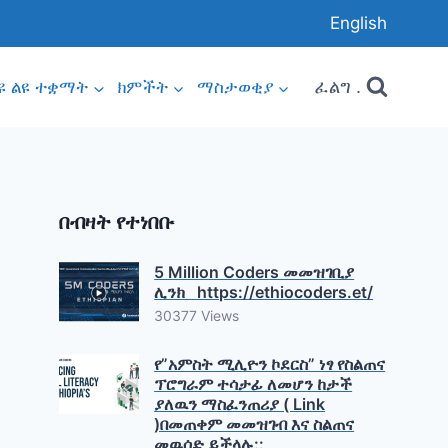
English
ፈልግ .
ዩ ልዩ ተቋማት
ክምችት
ማስታወቂያ
በብዛት የተነበቡ
5 Million Coders መመዝገቢያ
ሊንክ https://ethiocoders.et/
30377 Views
የ”አምስት ሚሊዮን ኮደርስ” ነፃ የስልጠና
ፕሮግራም ተሳታፊ ለመሆን ከታች
ያለዉን ማስፈንጠሪያ ( Link
)በመጠቀም መመዝገብ እና ስልጠና
መዉሰድ ይችላሉ::