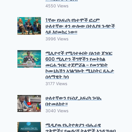
4550 Views
1ኛው የአፍሪካ የከተሞች ፎረም
ሁለተኛው ቀን ውሎው በተለያዩ ጉዳዮች
ላይ እየመከረ ነው፡፡
3996 Views
ሚሊዮኖች የሚሳተፉበት በአንድ ጀንበር
600 ሚሊዮን ችግኞችን የመትከል
መርሐ ግብር ተጀምሯል – የመንግስት
ኮሙኒኬሽን አገልግሎት ሚኒስትር ዴኤታ
ሰላማዊት ካሳ
3177 Views
ሁለተኛውን የሩስያ_አፍሪካ ጉባኤ
በተመለከተ።
3040 Views
ሚዲያዉ የኢትዮጵያን ብሔራዊ
ጥቅሞችና የመዳረሻ ትልሞች እንዲገነዘብ