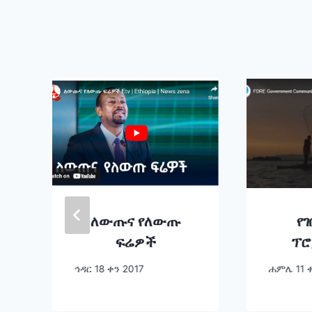
ለውጡና የለውጡ
የገ
ፍሬዎች
ፕሮ
ኅዳር 18 ቀን 2017
ሐምሌ 11 ቀ