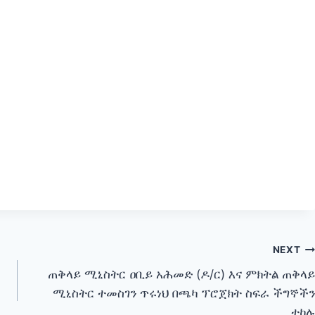
NEXT
ጠቅላይ ሚኒስትር ዐቢይ አሕመድ (ዶ/ር) እና ምክትል ጠቅላይ
ሚኒስትር ተመስገን ጥሩነህ በጫካ ፕሮጀክት ስፍራ ችግኞችን
ተከሉ