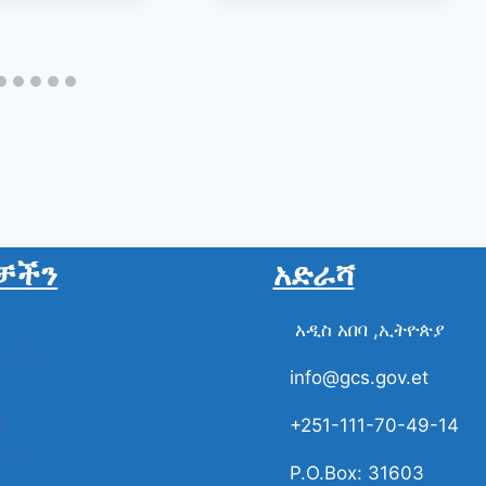
ቻችን
አድራሻ
አዲስ አበባ ,ኢትዮጵያ
ስል ቪዲዮ
info@gcs.gov.et
ች
+251-111-70-49-14
ቋማት
P.O.Box: 31603