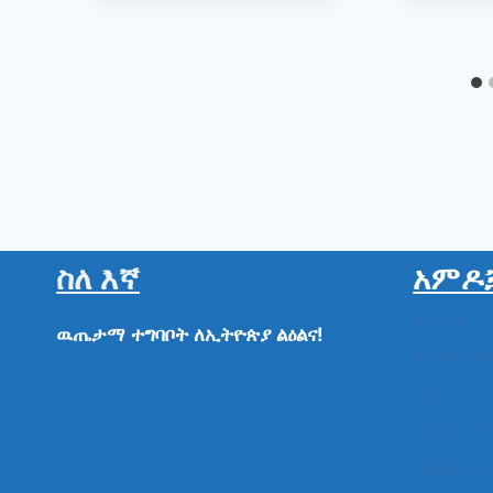
ስለ እኛ
አምዶ
ዜናዎች
ዉጤታማ
ተግባቦት
ለኢትዮጵያ
ልዕልና!
ልዩ ልዩ ም
ሁነት
መግለጫዎ
የክልል የተ