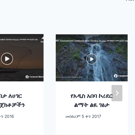
በታ ለሀገር
የአዲስ አበባ ኮሪደር
ጀክቶቻችን
ልማት ልዪ ገፅታ
ን 2016
መስከረም 5 ቀን 2017