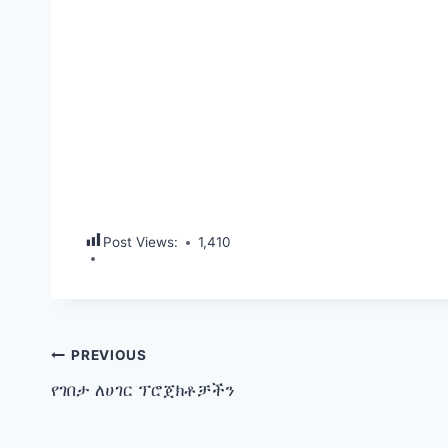
Post Views:
1,410
Post
PREVIOUS
የገበታ ለሀገር ፕሮጀክቶቻችን
navigation