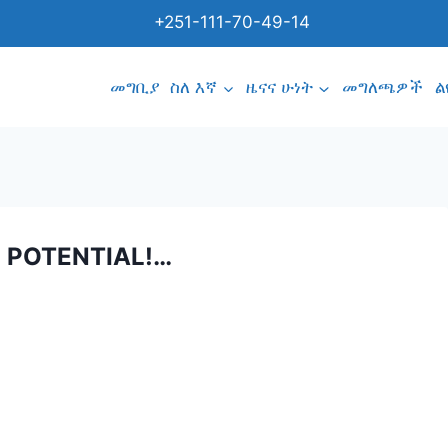
+251-111-70-49-14
መግቢያ
ስለ እኛ
ዜናና ሁነት
መግለጫዎች
ል
 POTENTIAL!…