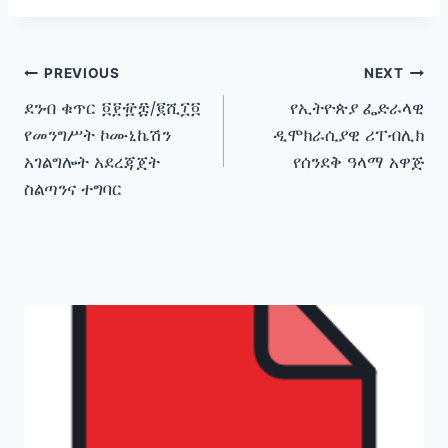
Post
PREVIOUS
NEXT
ደንብ ቁጥር ፬፻፹፰/፪ሺ፲፬
የኢትዮጵያ ፌድራላዊ
navigation
የመንግሥት ኮሙኒኬሽን
ዲሞክራሲያዊ ሪፐብሊክ
አገልግሎት አደረጃጀት
የሰንደቅ ዓላማ አዋጅ
ስልጣንና ተግባር