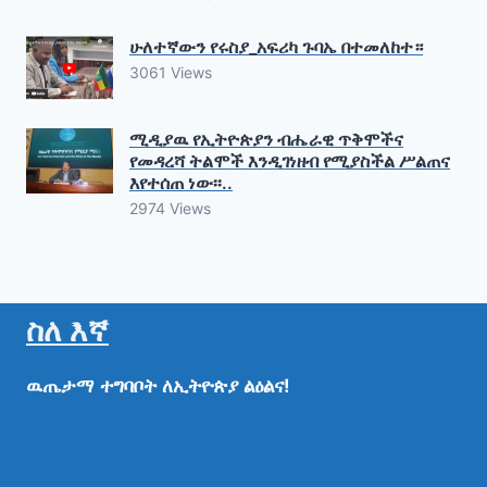
ሁለተኛውን የሩስያ_አፍሪካ ጉባኤ በተመለከተ።
3061 Views
ሚዲያዉ የኢትዮጵያን ብሔራዊ ጥቅሞችና
የመዳረሻ ትልሞች እንዲገነዘብ የሚያስችል ሥልጠና
እየተሰጠ ነው፡፡..
2974 Views
ስለ እኛ
ዉጤታማ
ተግባቦት
ለኢትዮጵያ
ልዕልና!