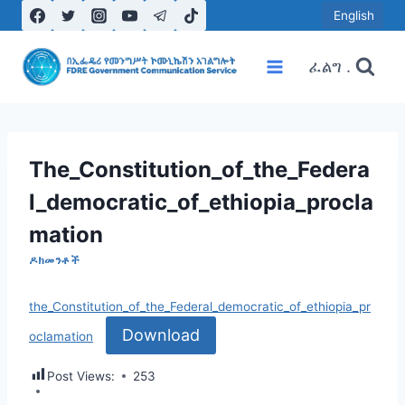
Skip
English
to
content
ፈልግ .
The_Constitution_of_the_Federa
l_democratic_of_ethiopia_procla
mation
ዶክመንቶች
the_Constitution_of_the_Federal_democratic_of_ethiopia_pr
Download
oclamation
Post Views:
253