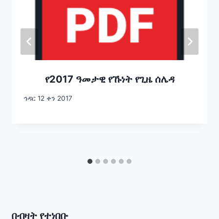
የ2017 ዓመታዊ የኹነት የጊዜ ሰሌዳ
ኅዳር 12 ቀን 2017
በብዛት የተነበቡ