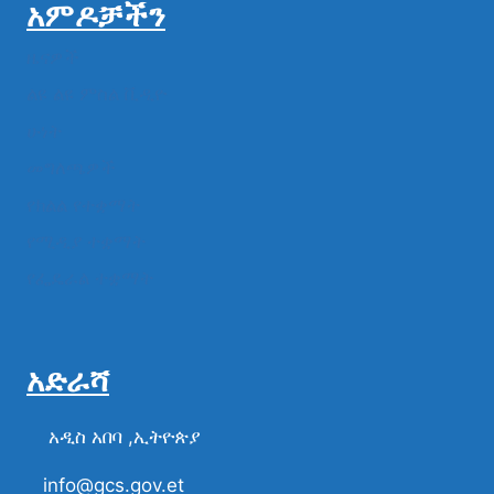
አምዶቻችን
ዜናዎች
ልዩ ልዩ ምስል ቪዲዮ
ሁነት
መግለጫዎች
የክልል የተቋማት
የሚዲያ ተቋማት
የፌዴራል ተቋማት
አድራሻ
አዲስ አበባ ,ኢትዮጵያ
info@gcs.gov.et