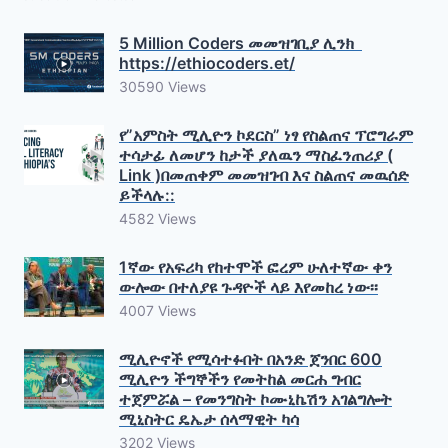
5 Million Coders መመዝገቢያ ሊንክ
https://ethiocoders.et/
30590 Views
የ”አምስት ሚሊዮን ኮደርስ” ነፃ የስልጠና ፕሮግራም
ተሳታፊ ለመሆን ከታች ያለዉን ማስፈንጠሪያ (
Link )በመጠቀም መመዝገብ እና ስልጠና መዉሰድ
ይችላሉ::
4582 Views
1ኛው የአፍሪካ የከተሞች ፎረም ሁለተኛው ቀን
ውሎው በተለያዩ ጉዳዮች ላይ እየመከረ ነው፡፡
4007 Views
ሚሊዮኖች የሚሳተፉበት በአንድ ጀንበር 600
ሚሊዮን ችግኞችን የመትከል መርሐ ግብር
ተጀምሯል – የመንግስት ኮሙኒኬሽን አገልግሎት
ሚኒስትር ዴኤታ ሰላማዊት ካሳ
3202 Views