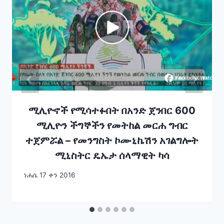
ሚሊዮኖች የሚሳተፉበት በአንድ ጀንበር 600
ሚሊዮን ችግኞችን የመትከል መርሐ ግብር
ተጀምሯል – የመንግስት ኮሙኒኬሽን አገልግሎት
ሚኒስትር ዴኤታ ሰላማዊት ካሳ
ነሐሴ 17 ቀን 2016