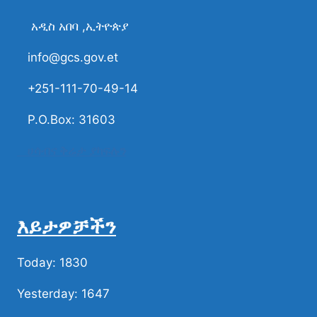
አዲስ አበባ ,ኢትዮጵያ
info@gcs.gov.et
+251-111-70-49-14
P.O.Box: 31603
ሀሳብና ቅሬታ ያካፍሉን
እይታዎቻችን
Today: 1830
Yesterday: 1647