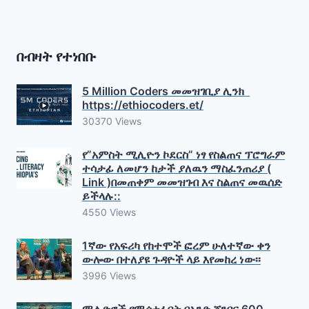
በብዛት የተነበቡ
5 Million Coders መመዝገቢያ ሊንክ
https://ethiocoders.et/
30370 Views
የ”አምስት ሚሊዮን ኮደርስ” ነፃ የስልጠና ፕሮግራም
ተሳታፊ ለመሆን ከታች ያለዉን ማስፈንጠሪያ (
Link )በመጠቀም መመዝገብ እና ስልጠና መዉሰድ
ይችላሉ::
4550 Views
1ኛው የአፍሪካ የከተሞች ፎረም ሁለተኛው ቀን
ውሎው በተለያዩ ጉዳዮች ላይ እየመከረ ነው፡፡
3996 Views