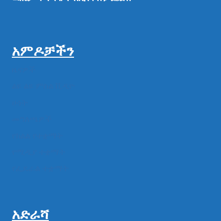
አምዶቻችን
ዜናዎች
ልዩ ልዩ ምስል ቪዲዮ
ሁነት
መግለጫዎች
የክልል የተቋማት
የሚዲያ ተቋማት
የፌዴራል ተቋማት
አድራሻ