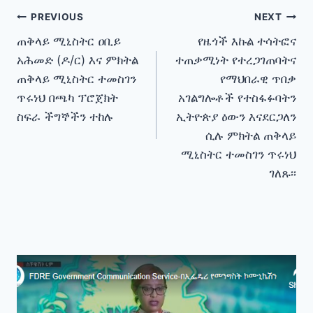
Post
PREVIOUS
NEXT
ጠቅላይ ሚኒስትር ዐቢይ
የዜጎች እኩል ተሳትፎና
navigation
አሕመድ (ዶ/ር) እና ምክትል
ተጠቃሚነት የተረጋገጠባትና
ጠቅላይ ሚኒስትር ተመስገን
የማህበራዊ ጥበቃ
ጥሩነህ በጫካ ፕሮጀክት
አገልግሎቶች የተስፋፉባትን
ስፍራ ችግኞችን ተከሉ
ኢትዮጵያ ዕውን እናደርጋለን
ሲሉ ምክትል ጠቅላይ
ሚኒስትር ተመስገን ጥሩነህ
ገለጹ፡፡