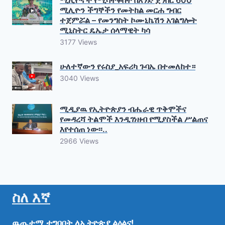
ሚሊዮኖች የሚሳተፉበት በአንድ ጀንበር 600
ሚሊዮን ችግኞችን የመትከል መርሐ ግብር
ተጀምሯል – የመንግስት ኮሙኒኬሽን አገልግሎት
ሚኒስትር ዴኤታ ሰላማዊት ካሳ
3177 Views
ሁለተኛውን የሩስያ_አፍሪካ ጉባኤ በተመለከተ።
3040 Views
ሚዲያዉ የኢትዮጵያን ብሔራዊ ጥቅሞችና
የመዳረሻ ትልሞች እንዲገነዘብ የሚያስችል ሥልጠና
እየተሰጠ ነው፡፡..
2966 Views
ስለ እኛ
ዉጤታማ
ተግባቦት
ለኢትዮጵያ
ልዕልና!