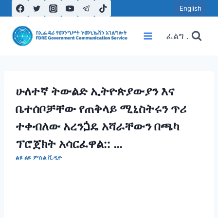
Skip
English
to
content
ፈልግ .
ሁለተኛ ትውልድ ኢትዮጵያውያን እና
ቤተሰቦቻቸው የጠቅላይ ሚኒስትሩን ጥሪ
ተቀብለው አረንጏዴ አሻራቸውን በጫካ
ፕሮጀክት አሳርፈዋል:: …
ልዩ ልዩ ምስል ቪዲዮ