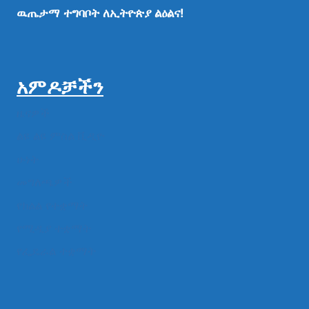
ዉጤታማ
ተግባቦት
ለኢትዮጵያ
ልዕልና!
አምዶቻችን
ዜናዎች
ልዩ ልዩ ምስል ቪዲዮ
ሁነት
መግለጫዎች
የክልል የተቋማት
የሚዲያ ተቋማት
የፌዴራል ተቋማት