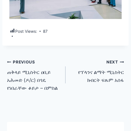
Post Views:
87
Post
PREVIOUS
NEXT
ጠቅላይ ሚኒስትር ዐቢይ
የፕላንና ልማት ሚኒስትር
navigation
አሕመድ (ዶ/ር) በጎዴ
ክብርት ፍጹም አሰፋ
የነበራቸው ቆይታ – በምስል