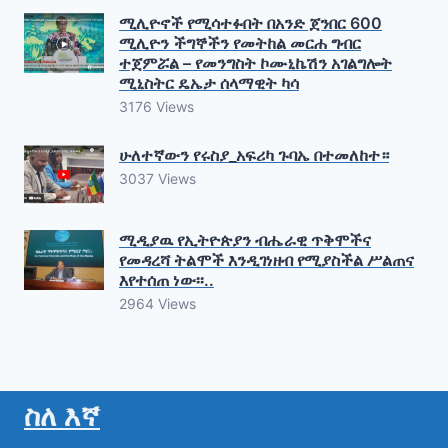
ሚሊዮኖች የሚሳተፉበት በአንድ ጀንበር 600
ሚሊዮን ችግኞችን የመትከል መርሐ ግብር
ተጀምሯል – የመንግስት ኮሙኒኬሽን አገልግሎት
ሚኒስትር ዴኤታ ሰላማዊት ካሳ
3176 Views
ሁለተኛውን የሩስያ_አፍሪካ ጉባኤ በተመለከተ።
3037 Views
ሚዲያዉ የኢትዮጵያን ብሔራዊ ጥቅሞችና
የመዳረሻ ትልሞች እንዲገነዘብ የሚያስችል ሥልጠና
እየተሰጠ ነው፡፡..
2964 Views
ስለ እኛ