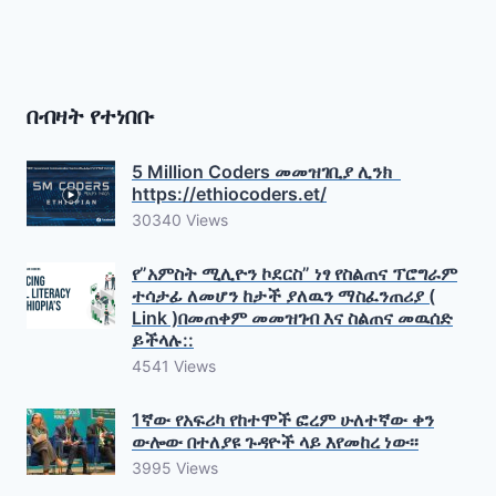
በብዛት የተነበቡ
5 Million Coders መመዝገቢያ ሊንክ
https://ethiocoders.et/
30340 Views
የ”አምስት ሚሊዮን ኮደርስ” ነፃ የስልጠና ፕሮግራም
ተሳታፊ ለመሆን ከታች ያለዉን ማስፈንጠሪያ (
Link )በመጠቀም መመዝገብ እና ስልጠና መዉሰድ
ይችላሉ::
4541 Views
1ኛው የአፍሪካ የከተሞች ፎረም ሁለተኛው ቀን
ውሎው በተለያዩ ጉዳዮች ላይ እየመከረ ነው፡፡
3995 Views