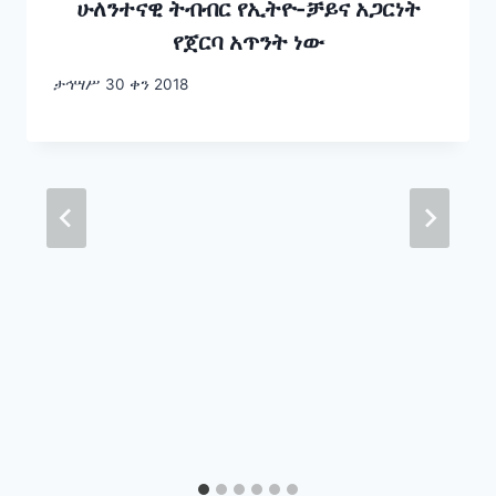
ሁለንተናዊ ትብብር የኢትዮ-ቻይና አጋርነት
የጀርባ አጥንት ነው
ታኅሣሥ 30 ቀን 2018