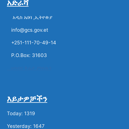
አድራሻ
አዲስ አበባ ,ኢትዮጵያ
info@gcs.gov.et
+251-111-70-49-14
P.O.Box: 31603
ሀሳብና ቅሬታ ያካፍሉን
እይታዎቻችን
Today: 1319
Yesterday: 1647