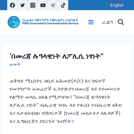
Skip
English
to
content
ፈልግ .
‘በመረጃ ሉዓላዊነት ለፖሊሲ ነፃነት”
ዜናዎች
ጠቅላይ ሚኒስትር ዐቢይ አሕመድ(ዶ/ር) እና ከፍተኛ
የመንግሥት አመራሮች ኢትዮጵያን በመረጃ ላይ የተመሠረተ
የልማት መጻኢ ዕድል የሚያሳየው፤ ”በመረጃ ሉዓላዊነት
ለፖሊሲ ነፃነት” ብሔራዊ ጉባኤ ላይ የቀረቡ የብሔራዊ ዕቅድ
እና ስታቲስቲክስ ዳሽቦርዶች (የመረጃ መከታተያ ሰሌዳዎች)
እና ኤግዚቢሽን ያደረጉት ጉብኝት።