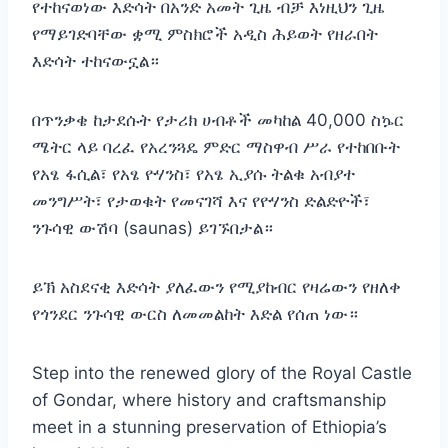
የተከናወነው እድሳት በአንድ አመት ጊዜ ብቻ እነዚህን ጊዜ
የማይገድባቸው ቋሚ ምስክሮች አዲስ ሕይወት የዘራበት
እድሳት ተከናውኗል።
በጥንቃቄ ከታደሱት የታሪክ ሀብቶች መካከል 40,000 ስኴር
ሜትር ላይ ባረፈ የአረንጓዴ ምድር ማስዋብ ሥራ የተከበቡት
የአፄ ፋሲል፣ የአፄ ዮሃንስ፣ የአፄ ኢያሱ ትልቁ አብያተ
መንግሥት፣ የታወቁት የመናገሻ እና የዮሃንስ ድልድዮች፣
ንጉሳዊ ውሽባ (saunas) ይገኙበታል።
ይኽ አስደናቂ እድሳት ያለፈውን የሚያከብር የዛሬውን የዘለቀ
የጎንደር ንጉሳዊ ውርስ ለመመልከት እድል የሰጠ ነው።
Step into the renewed glory of the Royal Castle
of Gondar, where history and craftsmanship
meet in a stunning preservation of Ethiopia’s