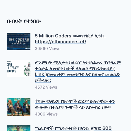
በብዛት የተነበቡ
5 Million Coders መመዝገቢያ ሊንክ
https://ethiocoders.et/
30560 Views
የ”አምስት ሚሊዮን ኮደርስ” ነፃ የስልጠና ፕሮግራም
ተሳታፊ ለመሆን ከታች ያለዉን ማስፈንጠሪያ (
Link )በመጠቀም መመዝገብ እና ስልጠና መዉሰድ
ይችላሉ::
4572 Views
1ኛው የአፍሪካ የከተሞች ፎረም ሁለተኛው ቀን
ውሎው በተለያዩ ጉዳዮች ላይ እየመከረ ነው፡፡
4006 Views
ሚሊዮኖች የሚሳተፉበት በአንድ ጀንበር 600