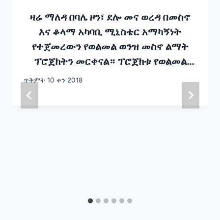
ዛሬ ማለዳ በባሌ ዞን፣ ደሎ መና ወረዳ በመስኖ
እና ቆላማ አካባቢ ሚኒስቴር አማካኝነት
የተጀመረውን የወልመል ወንዝ መስኖ ልማት
ፕሮጀክትን መርቀናል። ፕሮጀክቱ የወልመል
ወንዝን በመስኖ በሚገባ በመጠቀም የግብርና
ጥቅምት 10 ቀን 2018
ምርታማነትን በማላቅ የምግብ ሉዓላዊነትን
ለማረጋገጥ የተከናወነ ነው። ፕሮጀክቱ ዘላቂ
የገጸምድር የመስኖ ሥርዓት በመገንባት የግብርና
ስራው ለዘመናት በዝናብ ውሃ ላይ ተመስርቶ
የነበረውን የአካባቢውን ሕዝብ ዘላቂ የኑሮ ዘዴ
ለማጎናፀፍ ታልሞ ተከናውኗል።