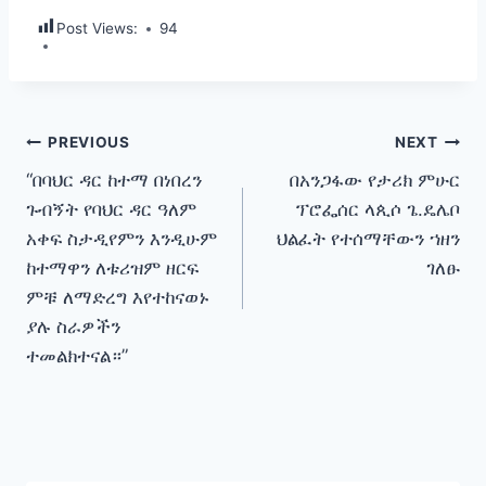
Post Views:
94
Post
PREVIOUS
NEXT
“በባህር ዳር ከተማ በነበረን
በአንጋፋው የታሪክ ምሁር
navigation
ጉብኝት የባህር ዳር ዓለም
ፕሮፌሰር ላጲሶ ጌ.ዴሌቦ
አቀፍ ስታዲየምን እንዲሁም
ህልፈት የተሰማቸውን ኀዘን
ከተማዋን ለቱሪዝም ዘርፍ
ገለፁ
ምቹ ለማድረግ እየተከናወኑ
ያሉ ስራዎችን
ተመልክተናል።”