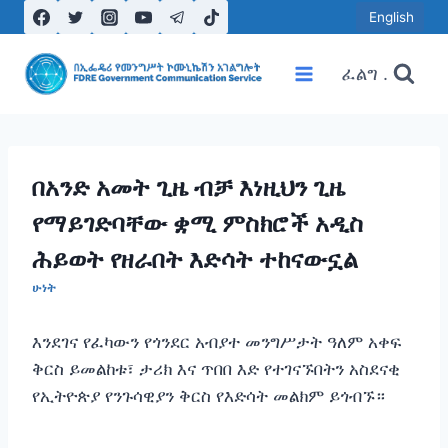
Skip
English
to
content
ፈልግ .
በአንድ አመት ጊዜ ብቻ እነዚህን ጊዜ
የማይገድባቸው ቋሚ ምስክሮች አዲስ
ሕይወት የዘራበት እድሳት ተከናውኗል
ሁነት
እንደገና የፈካውን የጎንደር አብያተ መንግሥታት ዓለም አቀፍ
ቅርስ ይመልከቱ፣ ታሪክ እና ጥበበ እድ የተገናኙበትን አስደናቂ
የኢትዮጵያ የንጉሳዊያን ቅርስ የእድሳት መልክም ይጎብኙ።