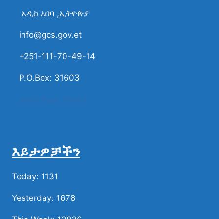
አዲስ አበባ ,ኢትዮጵያ
info@gcs.gov.et
+251-111-70-49-14
P.O.Box: 31603
ሀሳብና ቅሬታ ያካፍሉን
እይታዎቻችን
Today: 1131
Yesterday: 1678