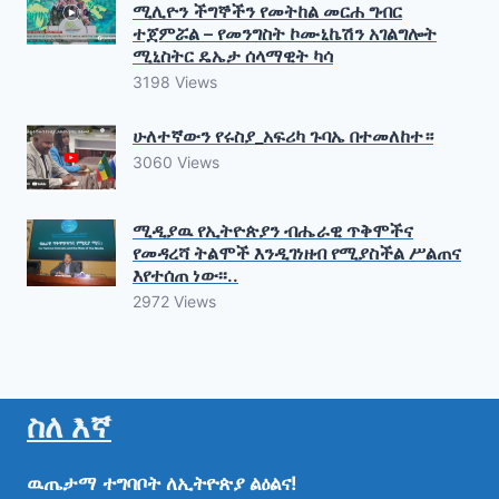
ሚሊዮን ችግኞችን የመትከል መርሐ ግብር
ተጀምሯል – የመንግስት ኮሙኒኬሽን አገልግሎት
ሚኒስትር ዴኤታ ሰላማዊት ካሳ
3198 Views
ሁለተኛውን የሩስያ_አፍሪካ ጉባኤ በተመለከተ።
3060 Views
ሚዲያዉ የኢትዮጵያን ብሔራዊ ጥቅሞችና
የመዳረሻ ትልሞች እንዲገነዘብ የሚያስችል ሥልጠና
እየተሰጠ ነው፡፡..
2972 Views
ስለ እኛ
ዉጤታማ
ተግባቦት
ለኢትዮጵያ
ልዕልና!