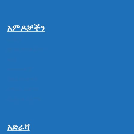
አምዶቻችን
ዜናዎች
ልዩ ልዩ ምስል ቪዲዮ
ሁነት
መግለጫዎች
የክልል የተቋማት
የሚዲያ ተቋማት
የፌዴራል ተቋማት
አድራሻ