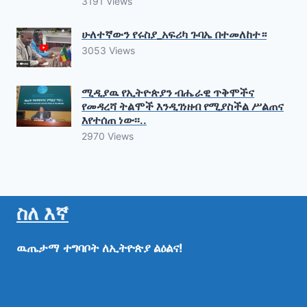
3191 Views
ሁለተኛውን የሩስያ_አፍሪካ ጉባኤ በተመለከተ።
3053 Views
ሚዲያዉ የኢትዮጵያን ብሔራዊ ጥቅሞችና
የመዳረሻ ትልሞች እንዲገነዘብ የሚያስችል ሥልጠና
እየተሰጠ ነው፡፡..
2970 Views
ስለ እኛ
ዉጤታማ
ተግባቦት
ለኢትዮጵያ
ልዕልና!