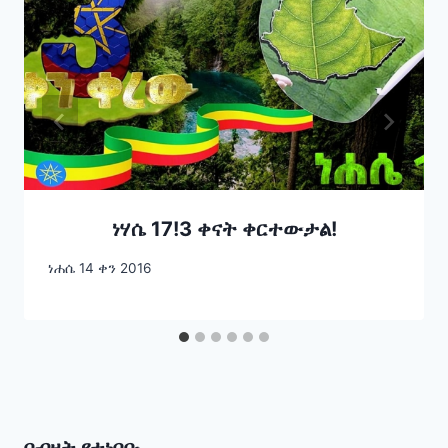
ነሃሴ 17!3 ቀናት ቀርተውታል!
ነሐሴ 14 ቀን 2016