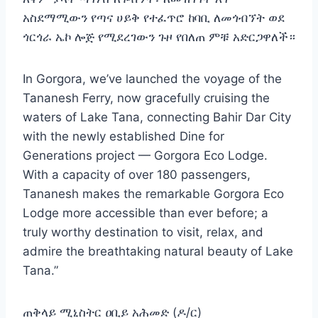
አስደማሚውን የጣና ሀይቅ የተፈጥሮ ከባቢ
ለመጎብኘት ወደ
ጎርጎራ ኤኮ ሎጅ የሚደረገውን ጉዞ የበለጠ ምቹ አድርጋዋለች።
In Gorgora, we’ve launched the voyage of the
Tananesh Ferry, now gracefully cruising the
waters of Lake Tana, connecting Bahir Dar City
with the newly established Dine for
Generations project — Gorgora Eco Lodge.
With a capacity of over 180 passengers,
Tananesh makes the remarkable Gorgora Eco
Lodge more accessible than ever before; a
truly worthy destination to visit, relax, and
admire the breathtaking natural beauty of Lake
Tana.”
ጠቅላይ ሚኒስትር ዐቢይ አሕመድ (ዶ/ር)