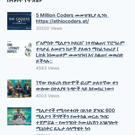
በብዛት የተነበቡ
5 Million Coders መመዝገቢያ ሊንክ
https://ethiocoders.et/
30500 Views
የ”አምስት ሚሊዮን ኮደርስ” ነፃ የስልጠና ፕሮግራም
ተሳታፊ ለመሆን ከታች ያለዉን ማስፈንጠሪያ (
Link )በመጠቀም መመዝገብ እና ስልጠና መዉሰድ
ይችላሉ::
4563 Views
1ኛው የአፍሪካ የከተሞች ፎረም ሁለተኛው ቀን
ውሎው በተለያዩ ጉዳዮች ላይ እየመከረ ነው፡፡
4003 Views
ሚሊዮኖች የሚሳተፉበት በአንድ ጀንበር 600
ሚሊዮን ችግኞችን የመትከል መርሐ ግብር
ተጀምሯል – የመንግስት ኮሙኒኬሽን አገልግሎት
ሚኒስትር ዴኤታ ሰላማዊት ካሳ