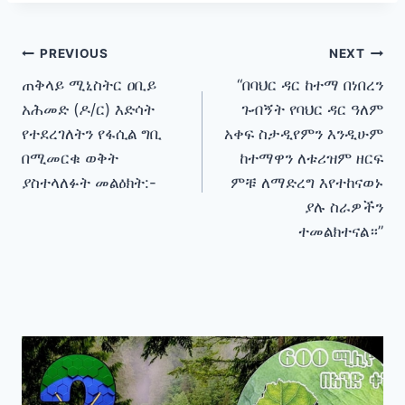
Post
PREVIOUS
NEXT
ጠቅላይ ሚኒስትር ዐቢይ
“በባህር ዳር ከተማ በነበረን
navigation
አሕመድ (ዶ/ር) እድሳት
ጉብኝት የባህር ዳር ዓለም
የተደረገለትን የፋሲል ግቢ
አቀፍ ስታዲየምን እንዲሁም
በሚመርቁ ወቅት
ከተማዋን ለቱሪዝም ዘርፍ
ያስተላለፉት መልዕክት:-
ምቹ ለማድረግ እየተከናወኑ
ያሉ ስራዎችን
ተመልክተናል።”