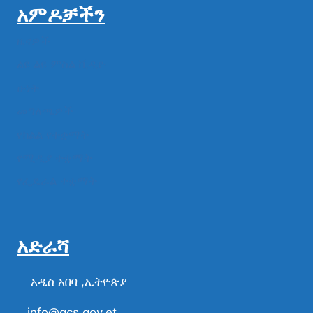
አምዶቻችን
ዜናዎች
ልዩ ልዩ ምስል ቪዲዮ
ሁነት
መግለጫዎች
የክልል የተቋማት
የሚዲያ ተቋማት
የፌዴራል ተቋማት
አድራሻ
አዲስ አበባ ,ኢትዮጵያ
info@gcs.gov.et