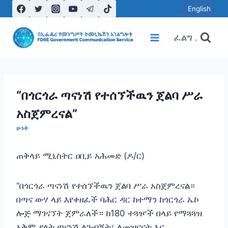
Skip
English
to
content
ፈልግ .
“በጎርጎራ ጣናነሽ የተሰኘችዉን ጀልባ ሥራ
አስጀምረናል”
ሁነት
ጠቅላይ ሚኒስትር ዐቢይ አሕመድ (ዶ/ር)
“በጎርጎራ ጣናነሽ የተሰኘችዉን ጀልባ ሥራ አስጀምረናል።
በጣና ውሃ ላይ እየቀዘፈች ባሕር ዳር ከተማን ከጎርጎራ ኤኮ
ሎጅ ማገናኘት ጀምራለች። ከ180 ተጓዦች በላይ የማጓጓዝ
አቅም ያላት ጣናነሽ ለጉብኝት፣ ለመዝናናት እና