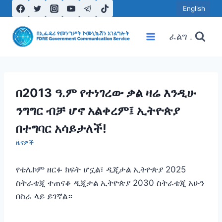
Skip
English
to
content
ፈልግ .
በ2013 ዓ.ም የተነገረው ቃል ዛሬ እንዲሁ
ንግግር ብቻ ሆኖ አልቀረም፤ ኢትዮጵያ
በተግባር አሳይታለች!
ዜናዎች
‎የቴሌኮም ዘርፉ ክፍት ሆኗል፣ ዲጂታል ኢትዮጵያ 2025
ስትራቴጂ ተጠናቆ ዲጂታል ኢትዮጵያ 2030 ስትራቴጂ አሁን
በስራ ላይ ይገኛል።