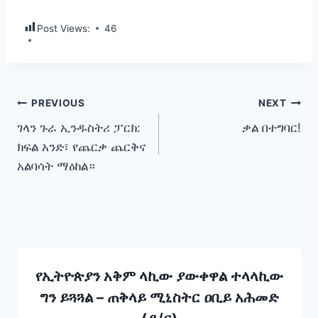
Post Views:
46
Post
PREVIOUS
NEXT
ገላን ጉራ ኢንዱስትሪ ፓርክ:
ቃል በተግባር!
navigation
ክፍል አንድ፣ የጨርቃ ጨርቅና
አልባሳት ማዕከል።
የኢትዮጵያን አቅም ላኪው ያውቀዋል ተላላኪው
ግን ይጓጓል – ጠቅላይ ሚኒስትር ዐቢይ አሕመድ