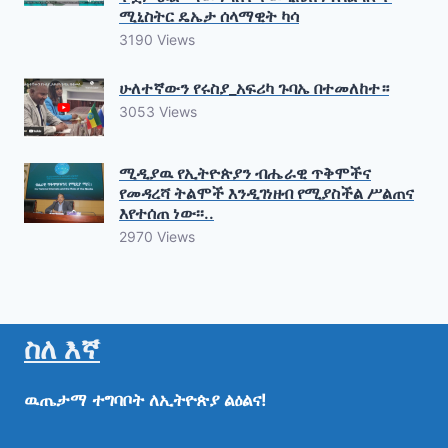
ሚኒስትር ዴኤታ ሰላማዊት ካሳ
3190 Views
ሁለተኛውን የሩስያ_አፍሪካ ጉባኤ በተመለከተ።
3053 Views
ሚዲያዉ የኢትዮጵያን ብሔራዊ ጥቅሞችና
የመዳረሻ ትልሞች እንዲገነዘብ የሚያስችል ሥልጠና
እየተሰጠ ነው፡፡..
2970 Views
ስለ እኛ
ዉጤታማ
ተግባቦት
ለኢትዮጵያ
ልዕልና!