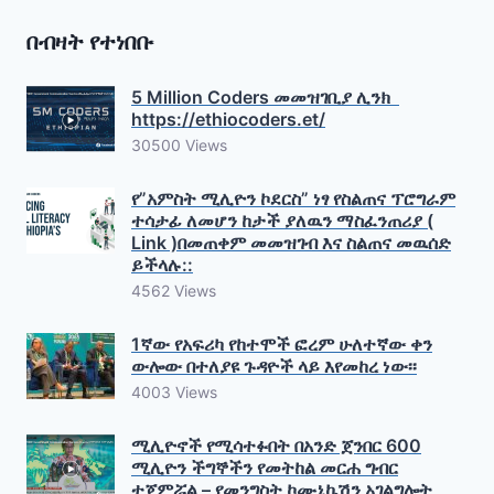
በብዛት የተነበቡ
5 Million Coders መመዝገቢያ ሊንክ
https://ethiocoders.et/
30500 Views
የ”አምስት ሚሊዮን ኮደርስ” ነፃ የስልጠና ፕሮግራም
ተሳታፊ ለመሆን ከታች ያለዉን ማስፈንጠሪያ (
Link )በመጠቀም መመዝገብ እና ስልጠና መዉሰድ
ይችላሉ::
4562 Views
1ኛው የአፍሪካ የከተሞች ፎረም ሁለተኛው ቀን
ውሎው በተለያዩ ጉዳዮች ላይ እየመከረ ነው፡፡
4003 Views
ሚሊዮኖች የሚሳተፉበት በአንድ ጀንበር 600
ሚሊዮን ችግኞችን የመትከል መርሐ ግብር
ተጀምሯል – የመንግስት ኮሙኒኬሽን አገልግሎት