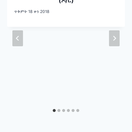
(ዶ/ር)
ጥቅምት 18 ቀን 2018