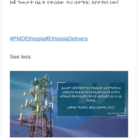
‎ከ4 ዓመታት በፊት የቀረበው ጥሪ በተግባር እየተገነባ ነው!
#PMOEthiopia
#EthiopiaDelivers
See less