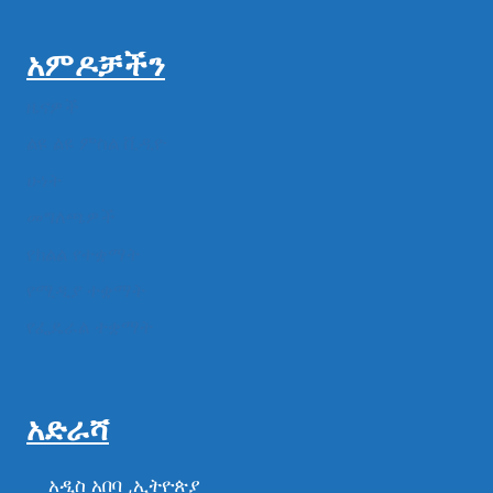
አምዶቻችን
ዜናዎች
ልዩ ልዩ ምስል ቪዲዮ
ሁነት
መግለጫዎች
የክልል የተቋማት
የሚዲያ ተቋማት
የፌዴራል ተቋማት
አድራሻ
አዲስ አበባ ,ኢትዮጵያ