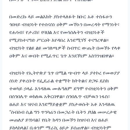
በመድረኩ ላይ መልእክት ያስተላለፉት ክቡር አቶ ተስፋሁን
ጎበዛይ ብዝኃነት የተሰናሰነ ዐቅም መኾኑን በመረዳት የማንነት፣
የሐሳብ፣ የታሪክ፣ የባህል እና የመሳሰሉትን ብዝኃነቶች
የሚያስተናግድ ሥርዐት እየዳበረ እንደሚገኝ ተናግረዋል፡፡
ብዝኃነት የልዩ ልዩ መገለጫዎች ስብጥር ውጤት በመኾኑ የላቀ
ዐቅም እና ውበት የሚፈጥር ጌጥ እንደኾነም አስገንዝበዋል፡፡
ብዝኃነት የኢትዮጵያ ጌጥ በሚል ጭብጥ ላይ ያተኮረ የመወያያ
ሰነድ ያቀረቡት የፌዴራል ተቋማት ክትትልና ድጋፍ ዴስክ
ተወካይ ኃላፊ እንዳለዉ ሙሉዓለም ደግሞ የብዝኃነትን ዐቅም
በሰንበሌጥ ወክለዉ አቅርበዋል፡፡ ሰንበሌጥ ብቻዉን ነፋስ፣
ፀሐይ እና ዝናብ እንደማይቋቋም ያስታወሱት አቶ እንዳለዉ
“ሰብሰብ ሲል ግን ጥንካሬን በመጋራት ቤትን ያህል መሠረታዊ
መጠለያ ይገነባል፤ የቤት ክዳን በመኾን ከዝናብ እና ፀሐይ
ይከላከላል፤ ቤቱንም ማራኪ ዕይታ ይሰጠዋል፡፡ ብዝኃነትም