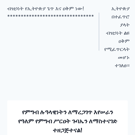
ብዝኃነት የኢትዮጵያ ጌጥ እና ዐቅም ነው!
ኢትዮጵያ
navigation
********************************
በተፈጥሮ
ያላት
ብዝኃነት ልዩ
ዐቅም
የሚፈጥርላት
መሆኑ
ተገለፀ።
የምግብ ሉዓላዊነትን ለማረጋገጥ እየሠራን
የዓለም የምግብ ሥርዐት ጉባኤን ለማስተናገድ
ተዘጋጅተናል!