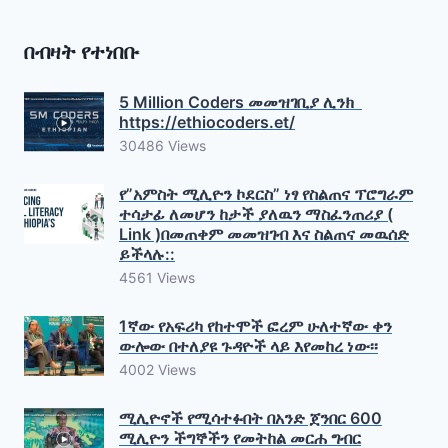
በብዛት የተነበቡ
5 Million Coders መመዝገቢያ ሊንክ
https://ethiocoders.et/
30486 Views
የ”አምስት ሚሊዮን ኮደርስ” ነፃ የስልጠና ፕሮግራም
ተሳታፊ ለመሆን ከታች ያለዉን ማስፈንጠሪያ (
Link )በመጠቀም መመዝገብ እና ስልጠና መዉሰድ
ይችላሉ::
4561 Views
1ኛው የአፍሪካ የከተሞች ፎረም ሁለተኛው ቀን
ውሎው በተለያዩ ጉዳዮች ላይ እየመከረ ነው፡፡
4002 Views
ሚሊዮኖች የሚሳተፉበት በአንድ ጀንበር 600
ሚሊዮን ችግኞችን የመትከል መርሐ ግብር