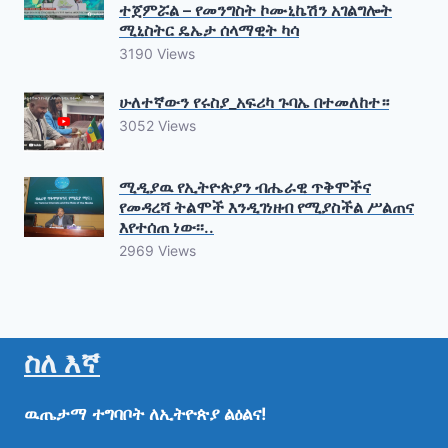
ተጀምሯል – የመንግስት ኮሙኒኬሽን አገልግሎት
ሚኒስትር ዴኤታ ሰላማዊት ካሳ
3190 Views
ሁለተኛውን የሩስያ_አፍሪካ ጉባኤ በተመለከተ።
3052 Views
ሚዲያዉ የኢትዮጵያን ብሔራዊ ጥቅሞችና
የመዳረሻ ትልሞች እንዲገነዘብ የሚያስችል ሥልጠና
እየተሰጠ ነው፡፡..
2969 Views
ስለ እኛ
ዉጤታማ
ተግባቦት
ለኢትዮጵያ
ልዕልና!