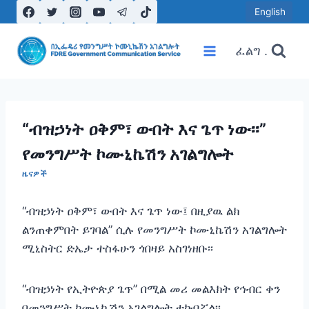
Skip
English
to
content
ፈልግ .
“ብዝኃነት ዐቅም፣ ውበት እና ጌጥ ነው፡፡”
የመንግሥት ኮሙኒኬሽን አገልግሎት
ዜናዎች
“ብዝኃነት ዐቅም፣ ውበት እና ጌጥ ነው፤ በዚያዉ ልክ
ልንጠቀምበት ይገባል” ሲሉ የመንግሥት ኮሙኒኬሽን አገልግሎት
ሚኒስትር ድኤታ ተስፋሁን ጎበዛይ አስገነዘቡ፡፡
“ብዝኃነት የኢትዮጵያ ጌጥ” በሚል መሪ መልእክት የኅብር ቀን
በመንግሥት ኮሙኒኬሽን አገልግሎት ተከብሯል፡፡