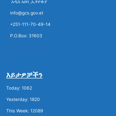
አዲስ አበባ ,ኢትዮጵያ
info@gcs.gov.et
+251-111-70-49-14
P.O.Box: 31603
ሀሳብና ቅሬታ ያካፍሉን
እይታዎቻችን
Today: 1062
Yesterday: 1820
This Week: 12089