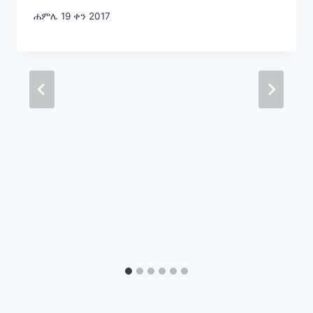
ሐምሌ 19 ቀን 2017