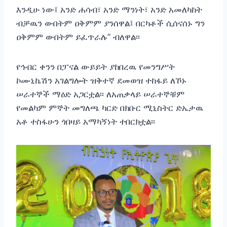
እንዲሁ ነው፤ አንድ ሐሳብ፣ አንድ ማንነት፣ አንድ አመለካከት
ብቻዉን ውበትም ዐቅምም ያንሰዋል፤ በርካቶች ሲሰናሰኑ ግን
ዐቅምም ውበትም ይፈጥራሉ” ብለዋል፡፡
የኅብር ቀንን በፓናል ውይይት ያከበረዉ የመንግሥት
ኮሙኒኬሽን አገልግሎት ዝቅተኛ ደመወዝ ተከፋይ ለኾኑ
ሠራተኞች ማዕድ አጋርቷል፡፡ ለአጠቃላይ ሠራተኞቹም
የመልካም ምኞት መግለጫ ካርድ በክቡር ሚኒስትር ድኤታዉ
አቶ ተስፋሁን ጎበዛይ አማካኝነት ተበርክቷል፡፡