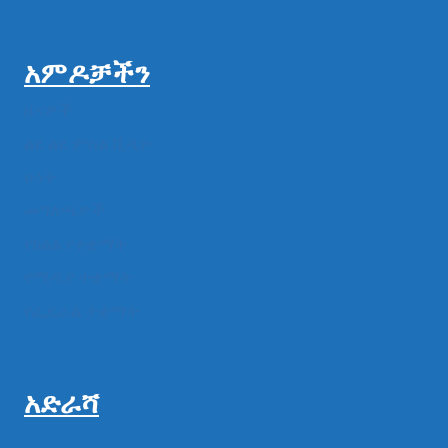
አምዶቻችን
ዜናዎች
ልዩ ልዩ ምስል ቪዲዮ
ሁነት
መግለጫዎች
የክልል የተቋማት
የሚዲያ ተቋማት
የፌዴራል ተቋማት
አድራሻ