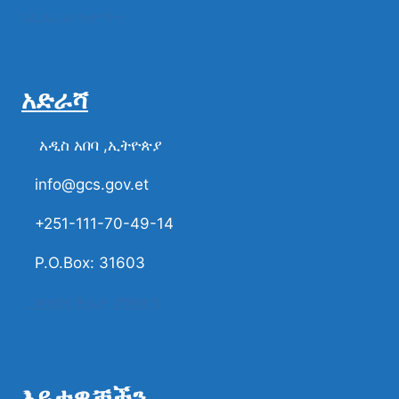
የፌዴራል ተቋማት
አድራሻ
አዲስ አበባ ,ኢትዮጵያ
info@gcs.gov.et
+251-111-70-49-14
P.O.Box: 31603
ሀሳብና ቅሬታ ያካፍሉን
እይታዎቻችን