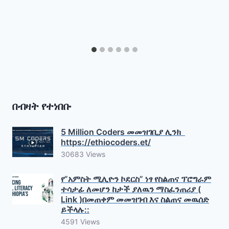
በብዛት የተነበቡ
5 Million Coders መመዝገቢያ ሊንክ
https://ethiocoders.et/
30683 Views
የ”አምስት ሚሊዮን ኮደርስ” ነፃ የስልጠና ፕሮግራም
ተሳታፊ ለመሆን ከታች ያለዉን ማስፈንጠሪያ (
Link )በመጠቀም መመዝገብ እና ስልጠና መዉሰድ
ይችላሉ::
4591 Views