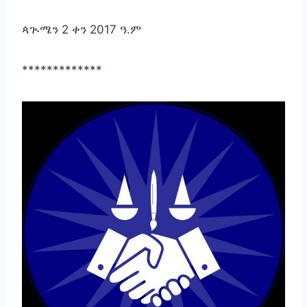
ጳጒሜን 2 ቀን 2017 ዓ.ም
*************