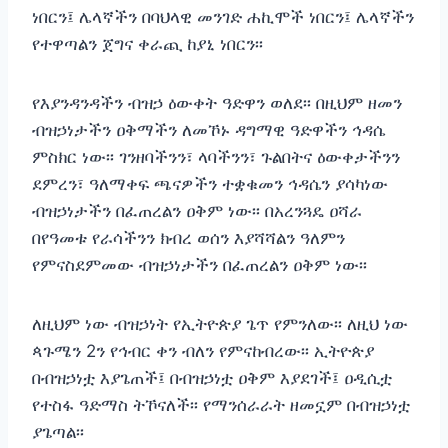
ነበርን፤ ሌላኛችን በባህላዊ መንገድ ሐኪሞች ነበርን፤ ሌላኛችን
የተዋጣልን ጀግና ቀራጪ ከያኒ ነበርን፡፡
የእያንዳንዳችን ብዝኃ ዕውቀት ዓድዋን ወለደ፡፡ በዚህም ዘመን
ብዝኃነታችን ዐቅማችን ለመኾኑ ዳግማዊ ዓድዋችን ኅዳሴ
ምስክር ነው፡፡ ገንዘባችንን፣ ላባችንን፣ ጉልበትና ዕውቀታችንን
ደምረን፣ ዓለማቀፍ ጫናዎችን ተቋቁመን ኅዳሴን ያሳካነው
ብዝኃነታችን በፈጠረልን ዐቅም ነው፡፡ በአረንጓዴ ዐሻራ
በየዓመቱ የራሳችንን ክብረ ወሰን እያሻሻልን ዓለምን
የምናስደምመው ብዝኃነታችን በፈጠረልን ዐቅም ነው፡፡
ለዚህም ነው ብዝኃነት የኢትዮጵያ ጌጥ የምንለው፡፡ ለዚህ ነው
ጳጉሜን 2ን የኅብር ቀን ብለን የምናከብረው፡፡ ኢትዮጵያ
በብዝኃነቷ እያጌጠች፤ በብዝኃነቷ ዐቅም እያደገች፤ ዐዲሲቷ
የተስፋ ዓድማስ ትኾናለች፡፡ የማንሰራራት ዘመኗም በብዝኃነቷ
ያጌጣል፡፡