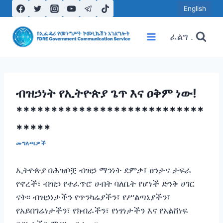
Skip
English
to
content
ፈልግ .
ብዝኃነት የኢትዮጵያ ጌጥ እና ዐቅም ነው!
***************************
*****
መግለጫዎች
ኢትዮጵያ በሕዝቦቿ ብዝኃ ማንነት ደምቃ፣ ፀንታና ታፍራ
የኖረች፣ ብዝኃ የተፈጥሮ ሀብት ባለቤት የሆነች ድንቅ ሀገር
ናት፡፡ ብዝኃነታችን የጥንካሬያችን፣ የሥልጣኔያችን፣
የአይበገሬነታችን፣ የክብራችን፣ የነፃነታችን እና የአልሸነፍ