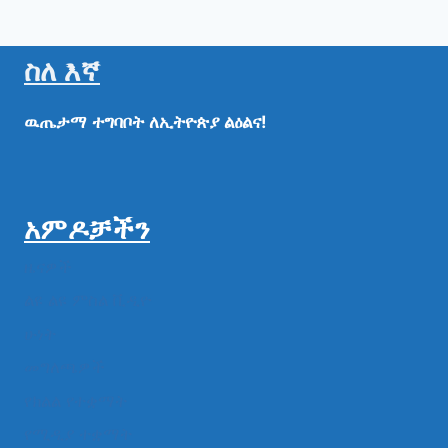
ስለ እኛ
ዉጤታማ
ተግባቦት
ለኢትዮጵያ
ልዕልና!
አምዶቻችን
ዜናዎች
ልዩ ልዩ ምስል ቪዲዮ
ሁነት
መግለጫዎች
የክልል የተቋማት
የሚዲያ ተቋማት