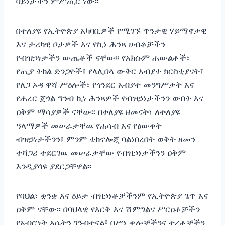
ባይነታችን ምሥጢር ነው፡፡
በተለያዩ የኢትዮጵያ አካባቢዎች የሚገኙ ጥንታዊ ሃይማኖታዊ
እና ታሪካዊ ቦታዎች እና የኪነ ሕንጻ ሀብቶቻችን
የብዝኃነታችን ውጤቶች ናቸው፡፡ የአክሱም ሐውልቶች፣
የጢያ ትክል ድንጋዮች፣ የላሊበላ ውቅር አብያተ ክርስቲያናት፣
የለጋ ኦዳ ዋሻ ሥዕሎች፣ የጎንደር አብያተ መንግሥታት እና
የሐረር ጀጎል ግንብ ኪነ ሕንጻዎች የብዝኃነታችንን ውበት እና
ዐቅም ማሳያዎች ናቸው፡፡ በተለያዩ ዘመናት፣ ለተለያዩ
ዓላማዎች መሠራታቸዉ የሐሳብ እና የዕውቀት
ብዝኃነታችንን፣ ምንም ቴክኖሎጂ ባልነበረበት ወቅት ዘመን
ተሻጋሪ ተደርገዉ መሠራታቸው የብዝኃነታችንን ዐቅም
እንዲያሳዩ ያደርጋቸዋል፡፡
የባህል፣ ቋንቋ እና ዕይታ ብዝኃነቶቻችንም የኢትዮጵያ ጌጥ እና
ዐቅም ናቸው፡፡ በባህላዊ የእርቅ እና ሽምግልና ሥርዐቶቻችን
የአብሮነት እሴትን ገንብተናል፤ በሥነ ቃሎቻችንና ተረቶቻችን