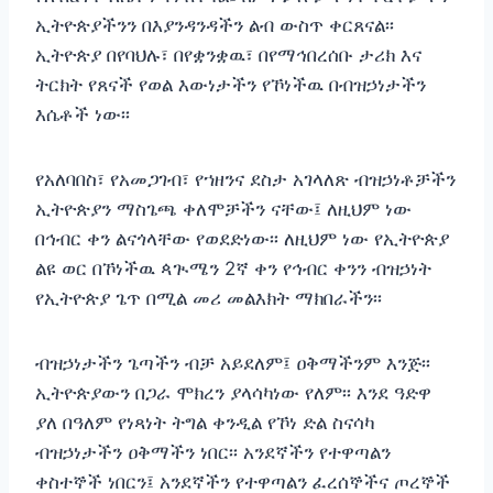
ኢትዮጵያችንን በእያንዳንዳችን ልብ ውስጥ ቀርጸናል፡፡
ኢትዮጵያ በየባህሉ፣ በየቋንቋዉ፣ በየማኅበረሰቡ ታሪክ እና
ትርክት የጸናች የወል እውነታችን የኾነችዉ በብዝኃነታችን
እሴቶች ነው፡፡
የአለባበስ፣ የአመጋገብ፣ የኀዘንና ደስታ አገላለጽ ብዝኃነቶቻችን
ኢትዮጵያን ማስጌጫ ቀለሞቻችን ናቸው፤ ለዚህም ነው
በኅብር ቀን ልናጎላቸው የወደድነው፡፡ ለዚህም ነው የኢትዮጵያ
ልዩ ወር በኾነችዉ ጳጒሜን 2ኛ ቀን የኅብር ቀንን ብዝኃነት
የኢትዮጵያ ጌጥ በሚል መሪ መልእክት ማክበራችን፡፡
ብዝኃነታችን ጌጣችን ብቻ አይደለም፤ ዐቅማችንም እንጅ፡፡
ኢትዮጵያውን በጋራ ሞክረን ያላሳካነው የለም፡፡ እንደ ዓድዋ
ያለ በዓለም የነጻነት ትግል ቀንዲል የኾነ ድል ስናሳካ
ብዝኃነታችን ዐቅማችን ነበር፡፡ አንደኛችን የተዋጣልን
ቀስተኞች ነበርን፤ አንደኛችን የተዋጣልን ፈረሰኞችና ጦረኞች