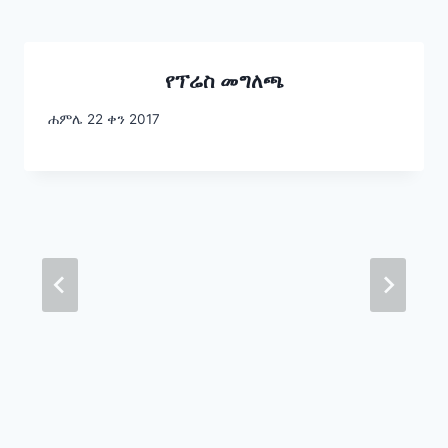
የፕሬስ መግለጫ
ሐምሌ 22 ቀን 2017