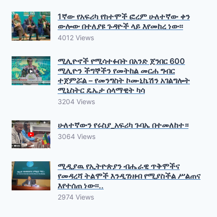
1ኛው የአፍሪካ የከተሞች ፎረም ሁለተኛው ቀን
ውሎው በተለያዩ ጉዳዮች ላይ እየመከረ ነው፡፡
4012 Views
ሚሊዮኖች የሚሳተፉበት በአንድ ጀንበር 600
ሚሊዮን ችግኞችን የመትከል መርሐ ግብር
ተጀምሯል – የመንግስት ኮሙኒኬሽን አገልግሎት
ሚኒስትር ዴኤታ ሰላማዊት ካሳ
3204 Views
ሁለተኛውን የሩስያ_አፍሪካ ጉባኤ በተመለከተ።
3064 Views
ሚዲያዉ የኢትዮጵያን ብሔራዊ ጥቅሞችና
የመዳረሻ ትልሞች እንዲገነዘብ የሚያስችል ሥልጠና
እየተሰጠ ነው፡፡..
2974 Views