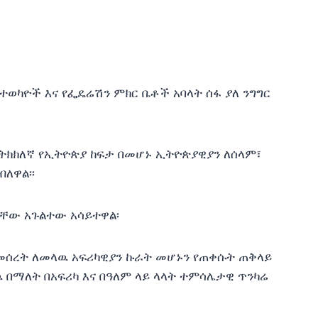
ወካዮች እና የፌዴሬሽን ምክር ቤቶች አባላት ሰፋ ያለ ንግግር
 ትክክለኛ የኢትዮጵያ ከፍታ በመሆኑ ኢትዮጵያዊያን ለሰላም፣
ለዋል፡፡
ራቸው አጉልተው አሳይተዋል፡
 መሰረት ለመላዉ አፍሪካዊያን ኩራት መሆኑን የጠቀሱት ጠቅላይ
ዉ በማለት በአፍሪካ እና በዓለም ላይ ላላት ተምሳሌታዊ ጥንካሬ