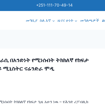
+251-111-70-49-14
መግቢያ
ስለ እኛ
ዜናና ሁነት
መግለጫዎች
ል
ሲ በአንድነት የሚነሱበት ትክክለኛ የከፍታ
ላይ ሚኒስትር ናሬንድራ ሞዲ
ነሱበት ትክክለኛ የከፍታ ጊዜ አሁን ነዉ – የሕንድ ሪፓብሊክ