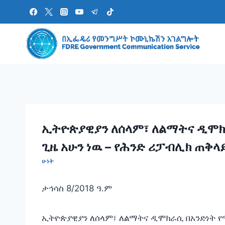
Skip
to
content
ኢትዮጵያዊያን ለሰላም፣ ለልማትና ዲሞክራ
ጊዜ አሁን ነዉ – የሕንድ ሪፓብሊክ ጠቅ
ሁነት
ታኅሳስ 8/2018 ዓ.ም
ኢትዮጵያዊያን ለሰላም፣ ለልማትና ዲሞክራሲ በአንድነት የሚ