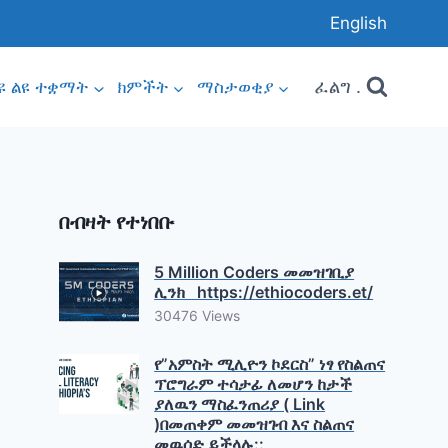
English
ፈልግ .
ዩ ልዩ ተቋማት
ክምችት
ማስታወቂያ
በብዛት የተነበቡ
5 Million Coders መመዝገቢያ
ሊንክ https://ethiocoders.et/
30476 Views
የ”አምስት ሚሊዮን ኮደርስ” ነፃ የስልጠና
ፕሮግራም ተሳታፊ ለመሆን ከታች
ያለዉን ማስፈንጠሪያ ( Link
)በመጠቀም መመዝገብ እና ስልጠና
መዉሰድ ይችላሉ::