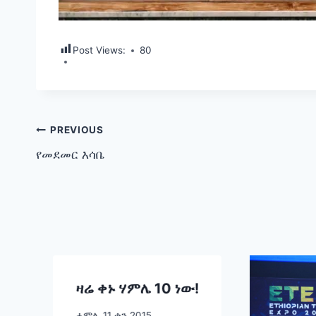
Post Views:
80
Post
PREVIOUS
የመደመር እሳቤ
navigation
ዛሬ ቀኑ ሃምሌ 10 ነው!
ሐምሌ 11 ቀን 2015