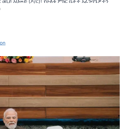
 ዐቢይ አህመድ (ዶ/ር)፣ የሁለቱ ምክር ቤቶች አፈጉባዔዎችን
።
ion