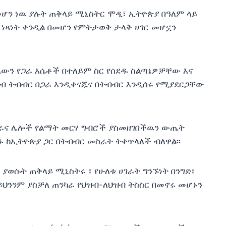
መሆን ነዉ ያሉት ጠቅላይ ሚኒስትር ሞዲ፣ ኢትዮጵያ በዓለም ላይ
ች ነጻነት ቀንዲል በመሆን የምትታወቅ ታላቅ ሀገር መሆኗን
ለውን የጋራ እሴቶች በተለይም ስር የሰደዱ ስልጣኔዎቻቸው እና
ብ ትብብር በጋራ እንዲቀናጁና በትብብር እንዲሰሩ የሚያደርጋቸው
ሻራና ሌሎች የልማት መርሃ ግብሮች ያስመዘገበችዉን ውጤት
 ከኢትዮጵያ ጋር በትብብር መስራት ትቀጥላለች ብለዋል፡፡
 ያወሱት ጠቅላይ ሚኒስትሩ ፣ የሁለቱ ሀገራት ግንኙነት በንግድ፣
ይህንንም ያስቻለ ጠንካራ የህዝብ-ለህዝብ ትስስር በመኖሩ መሆኑን