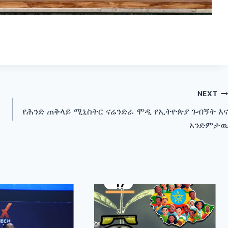
NEXT
የሕንድ ጠቅላይ ሚኒስትር ናሬንድራ ሞዲ የኢትዮጵያ ጉብኝት እና
አንድምታዉ