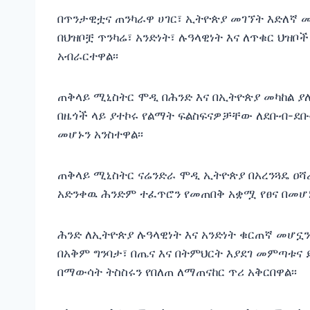
በጥንታዊቷና ጠንካራዋ ሀገር፣ ኢትዮጵያ መገኘት እድለኛ 
በህዝቦቿ ጥንካሬ፣ አንድነት፣ ሉዓላዊነት እና ለጥቁር ህዝቦ
አብራርተዋል፡፡
ጠቅላይ ሚኒስትር ሞዲ በሕንድ እና በኢትዮጵያ መካከል ያ
በዜጎች ላይ ያተኮሩ የልማት ፍልስፍናዎቻቸው ለደቡብ-ደቡ
መሆኑን አንስተዋል፡፡
ጠቅላይ ሚኒስትር ናሬንድራ ሞዲ ኢትዮጵያ በአረንጓዴ ዐ
አድንቀዉ ሕንድም ተፈጥሮን የመጠበቅ አቋሟ የፀና በመሆኑ
ሕንድ ለኢትዮጵያ ሉዓላዊነት እና አንድነት ቁርጠኛ መሆኗን
በአቅም ግንባታ፣ በጤና እና በትምህርት እያደገ መምጣቱና 
በማውሳት ትስስሩን የበለጠ ለማጠናከር ጥሪ አቅርበዋል፡፡