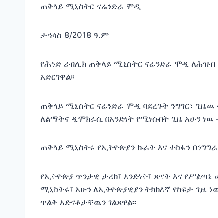
ጠቅላይ ሚኒስትር ናሬንድራ ሞዲ
ታኅሳስ 8/2018 ዓ.ም
የሕንድ ሪብሊክ ጠቅላይ ሚኒስትር ናሬንድራ ሞዲ ለሕዝብ ተ
አድርገዋል፡፡
ጠቅላይ ሚኒስትር ናሬንድራ ሞዲ ባደረጉት ንግግር፣ ጊዜዉ
ለልማትና ዲሞክራሲ በአንድነት የሚነሱበት ጊዜ አሁን ነዉ ብ
ጠቅላይ ሚኒስትሩ የኢትዮጵያን ኩራት እና ተስፋን በንግግ
የኢትዮጵያ ጥንታዊ ታሪክ፣ አንድነት፣ ጽናት እና የሥልጣኔ
ሚኒስትሩ፣ አሁን ለኢትዮጵያዊያን ትክክለኛ የከፍታ ጊዜ ነ
ጥልቅ አድናቆታቸዉን ገልጸዋል፡፡