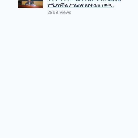
የሚያስችል ሥልጠና እየተሰጠ ነው፡፡..
2969 Views