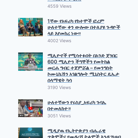
4559 Views
1ኛው የአፍሪካ የከተሞች ፎረም
ሁለተኛው ቀን ውሎው በተለያዩ ጉዳዮች
ላይ እየመከረ ነው፡፡
4002 Views
ሚሊዮኖች የሚሳተፉበት በአንድ ጀንበር
600 ሚሊዮን ችግኞችን የመትከል
መርሐ ግብር ተጀምሯል – የመንግስት
ኮሙኒኬሽን አገልግሎት ሚኒስትር ዴኤታ
ሰላማዊት ካሳ
3190 Views
ሁለተኛውን የሩስያ_አፍሪካ ጉባኤ
በተመለከተ።
3051 Views
ሚዲያዉ የኢትዮጵያን ብሔራዊ
ጥቅሞችና የመዳረሻ ትልሞች እንዲገነዘብ