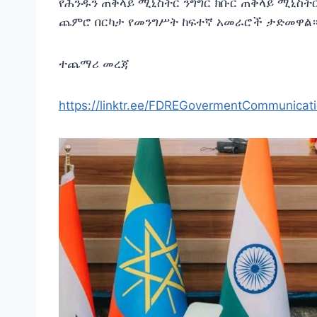
የሕንዱን ጠቅላይ ሚኒስትር ንግግር ክቡር ጠቅላይ ሚኒስትር
ጨምሮ በርካታ የመንግሥት ከፍተኛ አመራሮች ታድመዋል
ተጨማሪ መረጃ
https://linktr.ee/FDREGovermentCommunicat