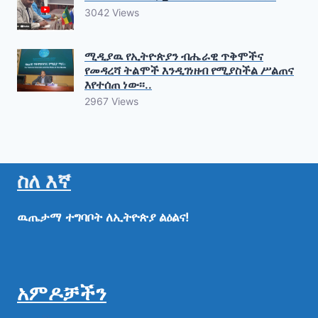
3042 Views
ሚዲያዉ የኢትዮጵያን ብሔራዊ ጥቅሞችና
የመዳረሻ ትልሞች እንዲገነዘብ የሚያስችል ሥልጠና
እየተሰጠ ነው፡፡..
2967 Views
ስለ እኛ
ዉጤታማ
ተግባቦት
ለኢትዮጵያ
ልዕልና!
አምዶቻችን