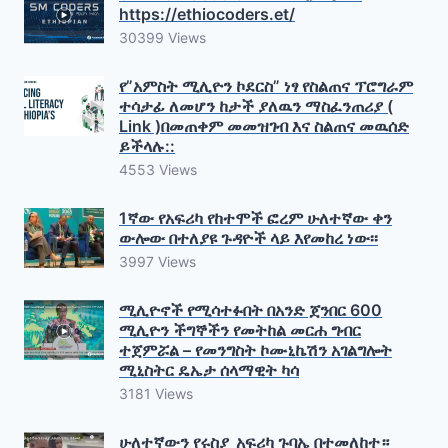
https://ethiocoders.et/
30399 Views
የ”አምስት ሚሊዮን ኮደርስ” ነፃ የስልጠና ፕሮግራም
ተሳታፊ ለመሆን ከታች ያለዉን ማስፈንጠሪያ (
Link )በመጠቀም መመዝገብ እና ስልጠና መዉሰድ
ይችላሉ::
4553 Views
1ኛው የአፍሪካ የከተሞች ፎረም ሁለተኛው ቀን
ውሎው በተለያዩ ጉዳዮች ላይ እየመከረ ነው፡፡
3997 Views
ሚሊዮኖች የሚሳተፉበት በአንድ ጀንበር 600
ሚሊዮን ችግኞችን የመትከል መርሐ ግብር
ተጀምሯል – የመንግስት ኮሙኒኬሽን አገልግሎት
ሚኒስትር ዴኤታ ሰላማዊት ካሳ
3181 Views
ሁለተኛውን የሩስያ_አፍሪካ ጉባኤ በተመለከተ።