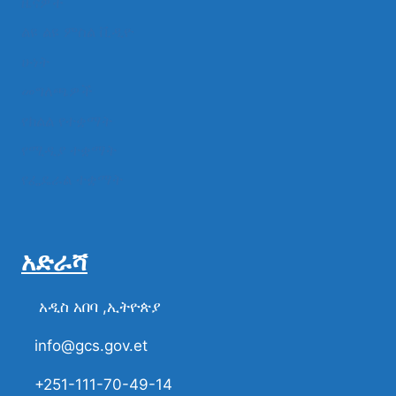
ዜናዎች
ልዩ ልዩ ምስል ቪዲዮ
ሁነት
መግለጫዎች
የክልል የተቋማት
የሚዲያ ተቋማት
የፌዴራል ተቋማት
አድራሻ
አዲስ አበባ ,ኢትዮጵያ
info@gcs.gov.et
+251-111-70-49-14