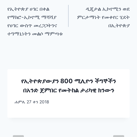
Post
የኢትዮጵያ ሀገር በቀል
ዲጂታል ኢኮኖሚን ወደ
navigation
የማክሮ-ኢኮኖሚ ማሻሻያ
ምርታማነት የመቀየር ሂደት
የሀገር ውስጥ መረጋጋትንና
በኢትዮጵያ
ተዓማኒነትን መልሶ ማምጣቱ
የኢትዮጵያውያን 800 ሚሊዮን ችግኞችን
በአንድ ጀምበር የመትከል ታሪካዊ ክንውን
ሐምሌ 27 ቀን 2018