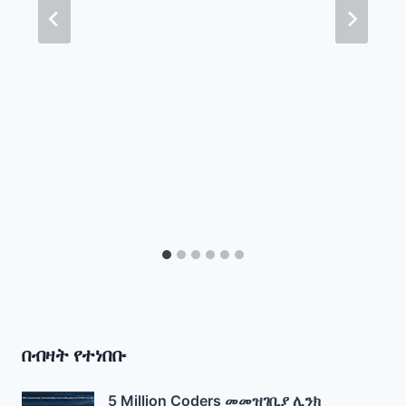
በብዛት የተነበቡ
5 Million Coders መመዝገቢያ ሊንክ