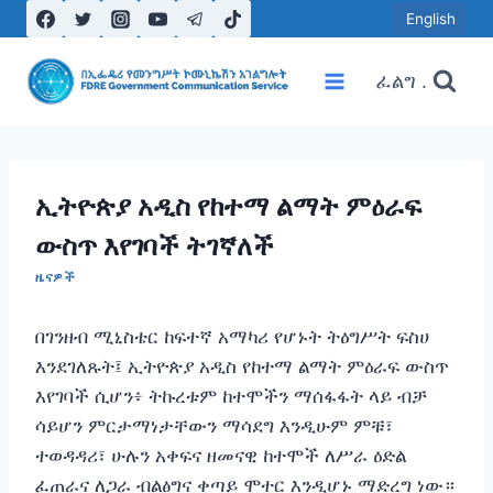
Skip
English
to
content
ፈልግ .
ኢትዮጵያ አዲስ የከተማ ልማት ምዕራፍ
ውስጥ እየገባች ትገኛለች
ዜናዎች
በገንዘብ ሚኒስቴር ከፍተኛ አማካሪ የሆኑት ትዕግሥት ፍስሀ
እንደገለጹት፤ ኢትዮጵያ አዲስ የከተማ ልማት ምዕራፍ ውስጥ
እየገባች ሲሆን፥ ትኩረቱም ከተሞችን ማሰፋፋት ላይ ብቻ
ሳይሆን ምርታማነታቸውን ማሳደግ እንዲሁም ምቹ፣
ተወዳዳሪ፣ ሁሉን አቀፍና ዘመናዊ ከተሞች ለሥራ ዕድል
ፈጠራና ለጋራ ብልፅግና ቀጣይ ሞተር እንዲሆኑ ማድረግ ነው።