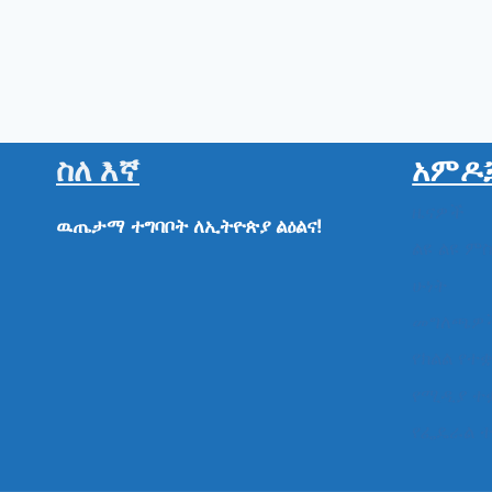
ስለ እኛ
አምዶ
ዜናዎች
ዉጤታማ
ተግባቦት
ለኢትዮጵያ
ልዕልና!
ልዩ ልዩ ም
ሁነት
መግለጫዎ
የክልል የተ
የሚዲያ ተ
የፌዴራል 