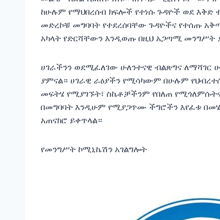
ከሁሉም የማህበረሰብ ክፍሎች የተነሱ ጉዳዮች ወደ እቅድ 
መድረኮቹ መግባባት የተደረሰባቸው ጉዳዮችና የተሰጡ 
አካላት የድርሻቸውን እንዲወጡ በዚህ አጋጣሚ መንግሥት 
ሀገራችንን ወደሚፈለገው ሁለንተናዊ ብልጽግና ለማሻገር 
ያምናል። ሀገራዊ ራዕያችን የሚሳካውም በሁሉም የህብረተሰ
መፍትሄ የሚያገኙት፣ ስኬቶቻችንም የበለጠ የሚጎለምሱትና 
በመግባባት እንዲሁም የሚያጋጥሙ ችግሮችን እየፈቱ በመሄ
አጠናክሮ ይቀጥላል።
የመንግሥት ኮሚኒኬሽን አገልግሎት