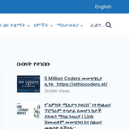
English
ፈልግ .
ዩ ልዩ ተቋማት
ክምችት
ማስታወቂያ
በብዛት የተነበቡ
5 Million Coders መመዝገቢያ
ሊንክ https://ethiocoders.et/
30486 Views
የ”አምስት ሚሊዮን ኮደርስ” ነፃ የስልጠና
ፕሮግራም ተሳታፊ ለመሆን ከታች
ያለዉን ማስፈንጠሪያ ( Link
)በመጠቀም መመዝገብ እና ስልጠና
መዉሰድ ይችላሉ::