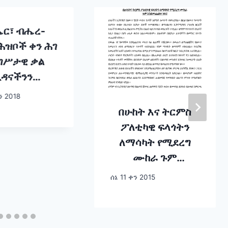
ር፣ ብሔረ-
ሕዝቦች ቀን ሕገ
ግሥታዊ ቃል
ዳናችንን
ናድስበትና
ን 2018
ነታችንን ዐቅም
በሁከት እና ትርምስ
ቅበት ቀን ነው!
ፖለቲካዊ ፍላጎትን
ለማሳካት የሚደረግ
ሙከራ ጉም
እንደመጨበጥ ነው-
ሰኔ 11 ቀን 2015
የመንግሥት
ኮሙኒኬሽን አገልግሎት