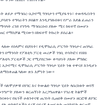
ጉት ቆይታ የማኅበረ-ኢኮኖሚ ግንባታን የሚያፋጥኑ፣ ተወዳዳሪነትን
ሳድጉ ተግባራትን ይበልጥ እንዲያጎለብቱና የሥራ እድል ፈጠራን
ማሳካት ረገድ የንግዱ ማኅበረሰብ ያለው ሚና ከፍተኛ በመሆኑ
ፈጠር የማስቻል ሚናውን በከፍተኛ ትኩረት ይሰራል።
 ላለው የሰላምና ደህንነት፣ የዲሞክራሲ ሥርዓት ግንባታና ጠንካራ
ትን በማንሳት የፖለቲካ ፓርቲ መሪዎች ገንቢ ተሳትፎና የሰከነ
ከፖለቲካ ፓርቲዎች ጋር የሚያደርገው ቀጣይነት ያለው ምክክር
 ኢኮኖሚና ዲሞክራሲ ሥርዓት ግንባታ ሂደት ንቁ ተዋናይ እንዲሆኑ
 ለማስቀጠል ካለው ጽኑ እምነት ነው።
 ባለሞያዎቹ በሃገር እና ትውልድ ግንባታ ሂደት ላበረከቱት ወሳኝ
መንግሥት ያለውን ቁርጠኝነት አረጋግጠዋል። ሃገራዊ ትልሞች
ናወኑና የዜጎች ሁለንተናዊ ጤንነት ሲጠበቅ በመሆኑ ዘርፎቹ ለሃገር
ቹ ያሉ ተግዳሮቶችን ደረጃ በደረጃ ለመፍታት መንግሥት ቁርጠኛ