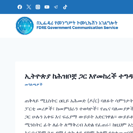
Skip
to
content
ኢትዮጵያ ከሕዝቦቿ ጋር እየመከረች ተግዳ
መግለጫዎች
ጠቅላይ ሚኒስትር ዐቢይ አሕመድ (ዶ/ር) ባለፉት ሳምንታ
ፓርቲ መሪዎች፣ ከመምህራን ተወካዮች፣ የጤና ባለሙያዎች
ጋር ሁሉን አቀፍ እና ፍሬያማ ውይይት አድርገዋል። ውይይቶ
ሚንስትር ፊት ለፊት ለማቅረብ እድል የፈጠሩ፣ ከዚህም 
እና በረጅም ጊዜ የሚፈቱት ላይ ደግሞ ትልም የተቀመጠባ