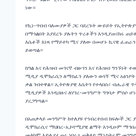
ነው።
የኪነ-ጥበብ ባለሙያዎች ጋር ባደረጉት ውይይት የኢትዮጵያን
በማጎልበት እያደረጉ ያሉትን ጥረቶችን እንዲያጠናክሩ ጠይ
እሴቶች እነጻ የማይተካ ሚና ያለው በመሆኑ ኪናዊ ፈጠራ
ይወጣል።
ከግል እና የሕዝብ መገናኛ ብዙኀን እና የሕዝብ ግንኙነት ተ
ሚዲያ ዲሞክራሲን ለማስፈን ያለውን ወሳኝ ሚና አፅንዖት
ቃል ገብተዋል። ኢትዮጵያዊ እሴትን የተላበሱ፣ ብሔራዊ ጥ
ሚዲያዎች እንዲበዙና ለሃገረ-መንግሥት ግንባታ ምሰሶ ሆ
ያረጋግጣል።
በአጠቃላይ መንግሥት ከተለያዩ የኅብረተሰብ ክፍሎች ጋር
ዲሞክራሲና ማህበረ-ኢኮኖሚያዊ ልማት እንዲሁም ማኅበረ
መልካም እድል የፈጠሩ ነበሩ። ጠቅላይ ሚኒስትሩም መንግሥ