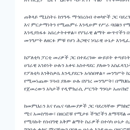
ጠቅላይ ሚኒስትሩ ከንግዱ ማኅበረሰብ ተወካዮች ጋር ባደረ
እና
ምርታማነትን የሚጨምሩ እንዲሁም የሥራ ባህልን የሚያ
እንዲያስፋፉ አበረታትተዋል። የሃገራዊ ልማት ውጥኖችን በ
መንግሥት ለዘርፉ ምቹ የሆነ ሕጋዊና ነባራዊ ሁኔታ እንዲ
ከፖለቲካ ፓርቲ መሪዎች ጋር በተደረገው ውይይት ቀጣይነት
ሀገራዊ አንድነት ሁሉን አቀፍ አስተዳደር ያለውን አስፈላጊነ
የፖለቲካ እንቅስቃሴ እንዲያደርጉ አሳስበዋል። መንግሥት 
የሚመነጨው ሃሳብ ያለው ሁሉ በሃገረ መንግሥት፣ በማህበረ
የጀመረውን አካታች የዲሞክራሲ ሥርዓት ግንባታ አጠናክሮ
ከመምህራን እና የጤና ባለሙያዎች ጋር ባደረጓቸው ምክክሮች
ሚና አመስግነው፣ በዘርፎቹ የሚታዩ ችግሮችን ለማሻሻል 
የሚሳኩት የሰብዓዊ አቅም ልማት ስራዎች በተሳካ ሁኔታ ሲከ
ግንባታ ቁልፍ ሚናቸውን በበለጠ ሁኔታ እንዲወጡ በዘርፎ