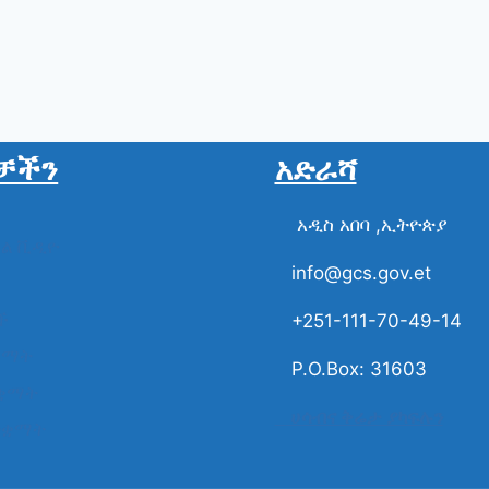
ቻችን
አድራሻ
አዲስ አበባ ,ኢትዮጵያ
ስል ቪዲዮ
info@gcs.gov.et
ች
+251-111-70-49-14
ቋማት
P.O.Box: 31603
ቋማት
ሀሳብና ቅሬታ ያካፍሉን
ተቋማት