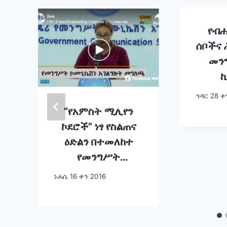
የብሔ
ሰቦችና 
መን
ኪ
የም
ኅዳር 28 ቀ
የብዝኃ
“የአምስት ሚሊየን
የምናል
ኮደሮች” ነፃ የስልጠና
ዕድልን በተመለከተ
የመንግሥት
ኮሙኒኬሽን አገልግሎት
ነሐሴ 16 ቀን 2016
ሚኒስትር ዴኤታ
ሰላማዊት ካሳ የሰጡት
መግለጫ