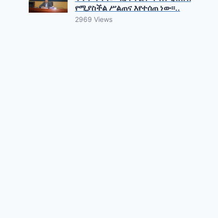
የሚያስችል ሥልጠና እየተሰጠ ነው፡፡..
2969 Views