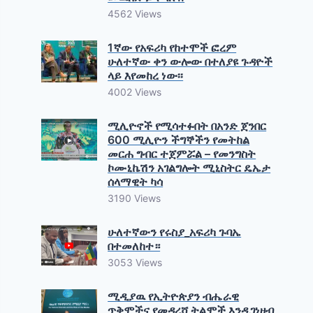
4562 Views
1ኛው የአፍሪካ የከተሞች ፎረም
ሁለተኛው ቀን ውሎው በተለያዩ ጉዳዮች
ላይ እየመከረ ነው፡፡
4002 Views
ሚሊዮኖች የሚሳተፉበት በአንድ ጀንበር
600 ሚሊዮን ችግኞችን የመትከል
መርሐ ግብር ተጀምሯል – የመንግስት
ኮሙኒኬሽን አገልግሎት ሚኒስትር ዴኤታ
ሰላማዊት ካሳ
3190 Views
ሁለተኛውን የሩስያ_አፍሪካ ጉባኤ
በተመለከተ።
3053 Views
ሚዲያዉ የኢትዮጵያን ብሔራዊ
ጥቅሞችና የመዳረሻ ትልሞች እንዲገነዘብ