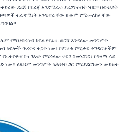
ተቀይረው ደረጃ በደረጃ እንደሚፈቱ ያረጋገጡበት ነበር። በውይይት
አቅጣጫዎች ተፈጻሚነት እንዲኖራቸው ሁሉም የሚመለከታቸው
ያሳስባል።
ሁሉም የማህብረሰብ ክፍል የየራሱ ድርሻ እንዳለው መንግሥት
ብ ክፍሎች ጥረትና ትጋት ነው፤ በሃገሪቱ የሚታዩ ተግዳሮቶችም
የኢትዮጵያ በጎ ገጽታ የሚጎላው ቀርቦ በመነጋገር፣ በዓላማ ላይ
ድ ነው። ለዚህም መንግሥት ከሕዝብ ጋር የሚያደርገውን ውይይት