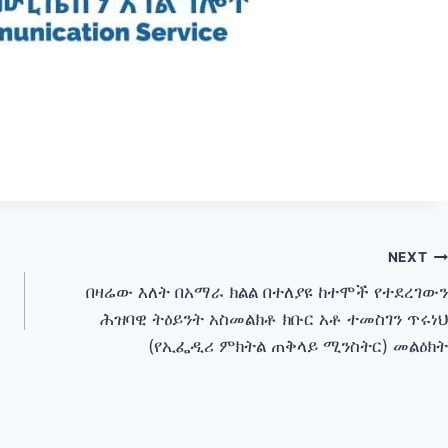
NEXT
በዛሬው እለት በአማራ ክልል በተለያዩ ከተሞች የተደረገውን
ሕዝባዊ ትዕይንት አስመልክቶ ክቡር አቶ ተመስገን ጥሩነህ
(የኢፌዲሪ ምክትል ጠቅላይ ሚንስትር) መልዕክት