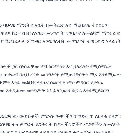
 ባህላዊ ማንነትና እሴት በመቅረጽ እና ማህበራዊ ትስስርን
ቀዋል። ኪነ-ጥበብ ለሃገረ-መንግሥት ግንባታና ለመልካም ማኅበራዊ
ን የሚያበረታታ ምኅዳር እንዲጎለብት መንግሥት ተገቢውን ሃላፊነት
ወካዮች ጋር በነበራቸው ምክክርም ነፃ እና ኃላፊነት የሚሰማው
 ሰጥተው፣ በዚህ ረገድ መንግሥት የሚጠበቅበትን ሚና እንደሚወጣ
ቅምን እንደ መልህቅ የያዙና በሙያዊ ሥነ-ምግባር የታነጹ
ነው እንዲቆሙ መንግሥት አስፈላጊውን ድጋፍ እንደሚያደርግ
 ያደረጋቸው ውይይቶች የሚነሱ ጉዳዮችን በማድመጥ ለዘላቂ ሰላም፣
ሰባዊ ተጠቃሚነት እንቅፋት የሆኑ ችግሮችና ሥጋቶችን ለመለየት
ት ለሃገር ሁለንተናዊ ብልጽግና ያለውን ቁርጠኝነት በመግለጽ፣