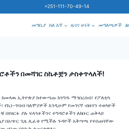
+251-111-70-49-14
መግቢያ
ስለ እኛ
ዜናና ሁነት
መግለጫዎች
ል
ሮቶችን በመሻገር ስኬቶቿን ታስቀጥላለች!
ት ከመላዉ ኢትዮጵያ ከተውጣጡ ከንግዱ ማኅበረሰብ፣ የፖለቲካ
፣ የኪነ-ጥበብ ባለሞያዎች እንዲሁም የመገናኛ ብዙሃን ተወካዮች
ቹ በየዘርፉ ያሉ ፍላጎቶችንና ተግዳሮቶችን ለክቡር ጠቅላይ
አኳያ በአጭር ጊዜ ሊፈቱ የሚችሉ ጉዳዮች አቅጣጫ የተሰጠባቸው
ቸው ሆነው በስኬት ተጠናቀዋል።