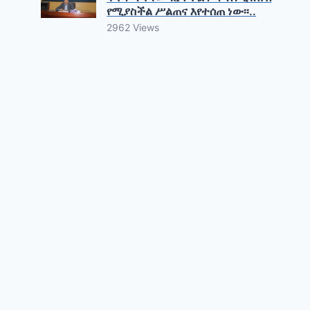
የሚያስችል ሥልጠና እየተሰጠ ነው፡፡..
2962 Views