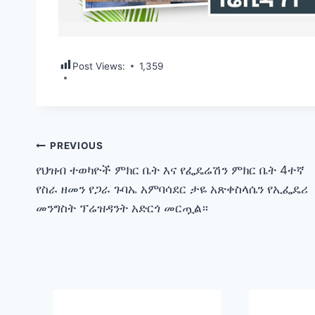
Post Views:
1,359
Post
PREVIOUS
የህዝብ ተወካዮች ምክር ቤት እና የፌዴሬሽን ምክር ቤት 4ተኛ
navigation
የስራ ዘመን የጋራ ጉባኤ አምባሳደር ታዬ አጽቀስላሴን የኢፌዴሪ
መንግስት ፕሬዝዳንት አድርጎ መርጧል።