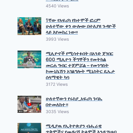
4540 Views
1ኛው የአፍሪካ የከተሞች ፎረም
ሁለተኛው ቀን ውሎው በተለያዩ ጉዳዮች
ላይ እየመከረ ነው፡፡
3993 Views
ሚሊዮኖች የሚሳተፉበት በአንድ ጀንበር
600 ሚሊዮን ችግኞችን የመትከል
መርሐ ግብር ተጀምሯል – የመንግስት
ኮሙኒኬሽን አገልግሎት ሚኒስትር ዴኤታ
ሰላማዊት ካሳ
3172 Views
ሁለተኛውን የሩስያ_አፍሪካ ጉባኤ
በተመለከተ።
3035 Views
ሚዲያዉ የኢትዮጵያን ብሔራዊ
ጥቅሞችና የመዳረሻ ትልሞች እንዲገነዘብ