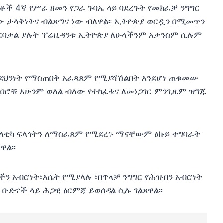
ች 4ኛ የሥራ ዘመን የጋራ ጉባኤ ላይ ባደረጉት የመክፈቻ ንግግር
ቸው ታላቅነትና ብልጽግና ነው ብለዋል፡፡ ኢትዮጵያ ወርዷን በሚመጥን
ኖርባታል ያሉት ፕሬዚዳንቱ ኢትዮጵያ ለሁላችንም አታንስም ሲሉም
 ደህንነት የማስጠበቅ አፈጻጸም የሚያሻሽልበት እንደሆነ ጠቁመው
 በሮቹ አሁንም ወለል ብለው የተከፈቱና ለመነጋገር ምንጊዜም ዝግጁ
ለቲካ ፍላጎትን ለማስፈጸም የሚደረጉ ማናቸውም ዕኩይ ተግባራት
ዋል፡፡
ቦችን አብሮነት፣እሴት የሚያላሉ ፣በጥላቻ ንግግር የሕዝብን አብሮነት
ቡድኖች ላይ ሕጋዊ ዕርምጃ ይወሰዳል ሲሉ ገልጸዋል፡፡