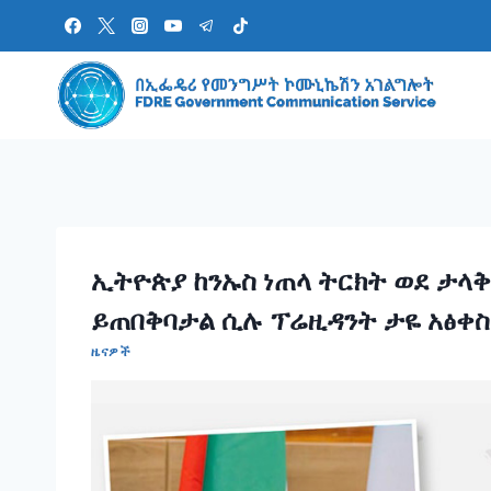
Skip
to
content
ኢትዮጵያ ከንኡስ ነጠላ ትርክት ወደ ታላ
ይጠበቅባታል ሲሉ ፕሬዚዳንት ታዬ አፅቀስላ
ዜናዎች