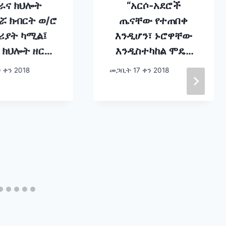
ራና ክህሎት
“አርሶ-አደሮች
ሯ ክብርት ወ/ሮ
ጤናቸው የተጠበቀ
ያት ካሚል፤
እንዲሆን፣ ኑሮዋቸው
 ክህሎት ዘርፍ
እንዲስተካከል ሞዴል
ውጡ ዓመታት
ቤቶች እየገነባን ነው።”
 ቀን 2018
መጋቢት 17 ቀን 2018
ኢትዮጵያ
መዘገበችውን
 አብራርተዋል።