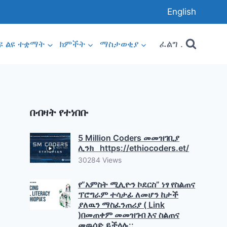
English
ፈልግ .
ዩ ልዩ ተቋማት
ክምችት
ማስታወቂያ
በብዛት የተነበቡ
5 Million Coders መመዝገቢያ
ሊንክ https://ethiocoders.et/
30284 Views
የ”አምስት ሚሊዮን ኮደርስ” ነፃ የስልጠና
ፕሮግራም ተሳታፊ ለመሆን ከታች
ያለዉን ማስፈንጠሪያ ( Link
)በመጠቀም መመዝገብ እና ስልጠና
መዉሰድ ይችላሉ::