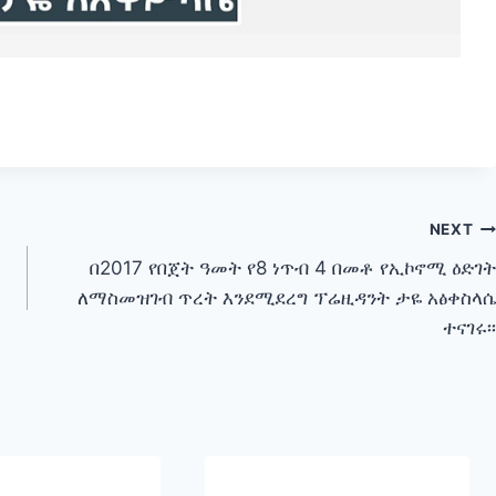
NEXT
በ2017 የበጀት ዓመት የ8 ነጥብ 4 በመቶ የኢኮኖሚ ዕድገት
ለማስመዝገብ ጥረት እንደሚደረግ ፕሬዚዳንት ታዬ አፅቀስላሴ
ተናገሩ፡፡