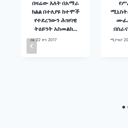
በዛሬው እለት በአማራ
የሥ
ክልል በተለያዩ ከተሞች
ሚኒስት
የተደረገውን ሕዝባዊ
ሙፈሪ
ትዕይንት አስመልክቶ
በስራና
ክቡር አቶ ተመስገን
በለ
ሰኔ 22 ቀን 2017
ሚያዝያ 20
ጥሩነህ (የኢፌዲሪ
ም
ምክትል ጠቅላይ
ያስ
ሚንስትር) መልዕክት
ስኬቶች