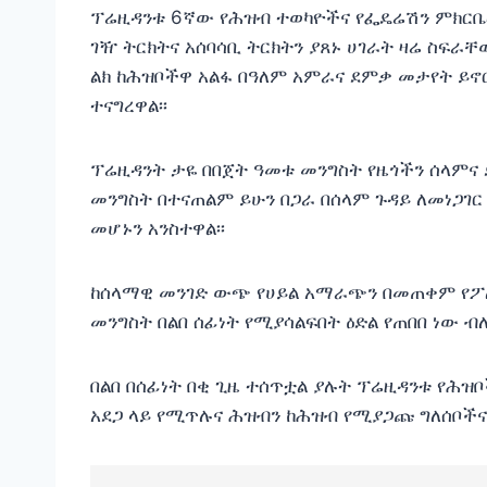
ፕሬዚዳንቱ 6ኛው የሕዝብ ተወካዮችና የፌዴሬሽን ምክርቤቶ
ገዥ ትርክትና አሰባሳቢ ትርክትን ያጸኑ ሀገራት ዛሬ ስፍራ
ልክ ከሕዝቦችዋ አልፋ በዓለም አምራና ደምቃ መታየት ይ
ተናግረዋል፡፡
ፕሬዚዳንት ታዬ በበጀት ዓመቱ መንግስት የዜጎችን ሰላምና
መንግስት በተናጠልም ይሁን በጋራ በሰላም ጉዳይ ለመነጋገር
መሆኑን
አንስተዋል፡፡
ከሰላማዊ መንገድ ውጭ የሀይል አማራጭን በመጠቀም የፖ
መንግስት በልበ ሰፊነት የሚያሳልፍበት ዕድል የጠበበ ነው ብለ
በልበ በሰፊነት በቂ ጊዜ ተሰጥቷል ያሉት ፕሬዚዳንቱ የሕዝ
አደጋ ላይ የሚጥሉና ሕዝብን ከሕዝብ የሚያጋጩ ግለሰቦችና 