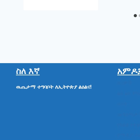
ስለ እኛ
አምዶ
ዜናዎች
ዉጤታማ
ተግባቦት
ለኢትዮጵያ
ልዕልና!
ልዩ ልዩ ም
ሁነት
መግለጫዎ
የክልል የተ
የሚዲያ ተ