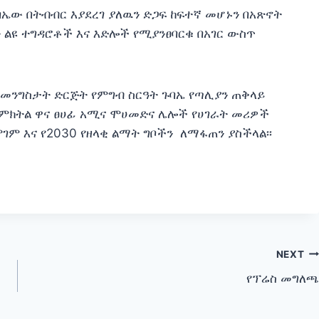
ባኤው በትብብር እያደረገ ያለዉን ድጋፍ ከፍተኛ መሆኑን በአጽኖት
ን ልዩ ተግዳሮቶች እና እድሎች የሚያንፀባርቁ በአገር ውስጥ
ት መንግስታት ድርጅት የምግብ ስርዓት ጉባኤ የጣሊያን ጠቅላይ
 ምክትል ዋና ፀሀፊ አሚና ሞሀመድና ሌሎች የሀገራት መሪዎች
ገም እና የ2030 የዘላቂ ልማት ግቦችን ለማፋጠን ያስችላል፡፡
NEXT
የፕሬስ መግለጫ