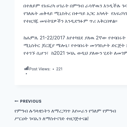
በተለይም የአፍሪካ ሀገራት በምግብ ራሳቸዉን እንዲችሉ ጉ
የገለጹት ጠቅላይ ሚኒስትረ በቀጣይ አጋር አካላት የአፍሪካ
የተዘጋጁ መፍትሄዎችን እንዲደግፉም ጥሪ አቅርበዋል፡፡
ከሐምሌ 21-22/2017 እየተካሄደ ያለዉ 2ኛው የተባበሩ
ሚኒስትር ጆርጂያ ሜሎኒ፣ የተባበሩት መንግስታት ድርጅት
የተገኙ ሲሆን፣ ከ2021 ጉባኤ ወዲህ ያለውን ሂደት ለመገም
Post Views:
221
Post
PREVIOUS
የምግብ ሉዓላዊነትን ለማረጋገጥ እየሠራን የዓለም የምግብ
navigation
ሥርዐት ጉባኤን ለማስተናገድ ተዘጋጅተናል!