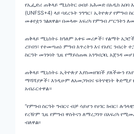
የኢፌድሪ ጠቅላይ ሚኒስትር ዐብይ አሕመድ በአዲስ አበባ እ
(UNFSS+4) ላይ ባደረጉት ንግግር፣ ኢትዮጵያ የምግብ 
መቆየቷን ገልጸዋል፡፡ በመላው አፍሪካ የምግብ ሥርዓትን ለ
ጠቅላይ ሚኒስትሩ ከዓለም አቀፍ መሪዎች፣ የልማት አጋሮች 
ረሃብን፣ የተመጣጠነ ምግብ እጥረትን እና የአየር ንብረት ተ
ስርዓት መገንባት ጊዜ የማይሰጠዉ አንግብጋቢ አጀንዳ መሆኑ
ጠቅላይ ሚኒስትሩ ኢትዮጵያ እያስመዘገበች ያለችውን የአየ
ማሻሻያዎች፣ እንዲሁም ለአመጋገብና ፍትሃዊነት ቅድሚያ 
አብራርተዋል።
“የምግብ ስርዓት ግብርና ብቻ ሳይሆን የሀገር ክብር፣ ሉዓላ
የረዥም ጊዜ የምግብ ዋስትናን ለማረጋገጥ በአፍሪካ የሚ
ብለዋል፡፡