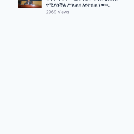
የሚያስችል ሥልጠና እየተሰጠ ነው፡፡..
2969 Views