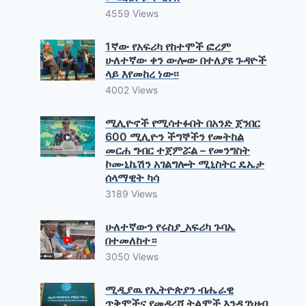
4559 Views
1ኛው የአፍሪካ የከተሞች ፎረም
ሁለተኛው ቀን ውሎው በተለያዩ ጉዳዮች
ላይ እየመከረ ነው፡፡
4002 Views
ሚሊዮኖች የሚሳተፉበት በአንድ ጀንበር
600 ሚሊዮን ችግኞችን የመትከል
መርሐ ግብር ተጀምሯል – የመንግስት
ኮሙኒኬሽን አገልግሎት ሚኒስትር ዴኤታ
ሰላማዊት ካሳ
3189 Views
ሁለተኛውን የሩስያ_አፍሪካ ጉባኤ
በተመለከተ።
3050 Views
ሚዲያዉ የኢትዮጵያን ብሔራዊ
ጥቅሞችና የመዳረሻ ትልሞች እንዲገነዘብ