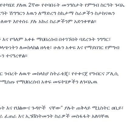
የተካሄደ ያለዉ 2ኛው የተባበሩት መንግስታት የምግብ ስርዓት ጉባኤ
ስርዓት ሽግግርን እዉን ለማድረግ ስኬታማ ስራዎችን ስታከናዉን
መለወጥ እየተሰሩ ያሉ አኩሪ ስራዎችንም አድንቀዋል፡፡
እና የዓለም አቀፉ ማህበረሰብ በተገኙበት ባደረጉት ንግግር፣
ጋላጭነትን ለመከላከል ዘላቂ፣ ሁሉን አቀፍ እና የማይበገር የምግብ
ን ተናግረዋል፡፡
ር ንብረት ለዉጥ መከላከያ ስትራቴጂ፣ የተቀናጀ የግብርና ፖሊሲ
የሚሰጡ የማህበረሰብ አቀፍ መፍትሄዎችን ለጉባኤዉ
ዊነት እና የህልውና ጉዳዮች ናቸው” ያሉት ጠቅላይ ሚኒስትር ዐቢይ፣
መራ ፈጠራ እና ኢንቨስትመንት ስራዎች መስፋፋት አለባቸዉ