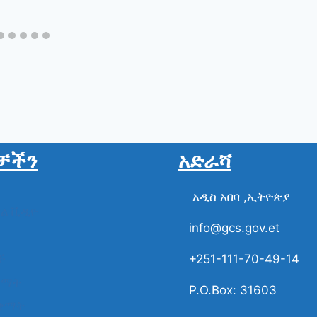
ቻችን
አድራሻ
አዲስ አበባ ,ኢትዮጵያ
ስል ቪዲዮ
info@gcs.gov.et
ች
+251-111-70-49-14
ቋማት
P.O.Box: 31603
ቋማት