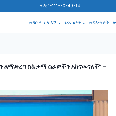
+251-111-70-49-14
መግቢያ
ስለ እኛ
ዜናና ሁነት
መግለጫዎች
ል
ን ለማድረግ ስኬታማ ስራዎችን አከናዉናለች” –