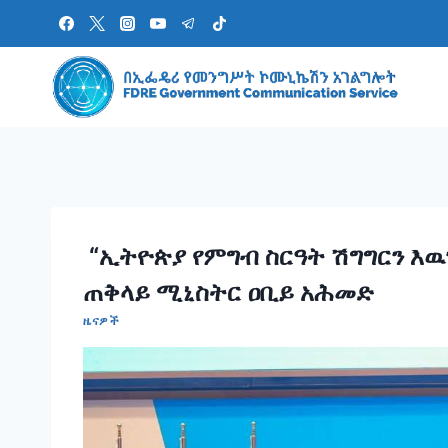
Skip
to
content
“ኢትዮጵያ የምግብ ስርዓት ሽግግርን እዉ
ጠቅላይ ሚኒስትር ዐቢይ አሕመድ
ዜናዎች