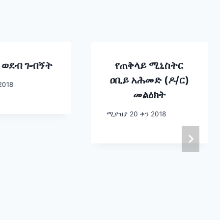
 ወደብ ጉብኝት
የጠቅላይ ሚኒስትር
ዐቢይ አሕመድ (ዶ/ር)
2018
መልዕክት
ሚያዝያ 20 ቀን 2018