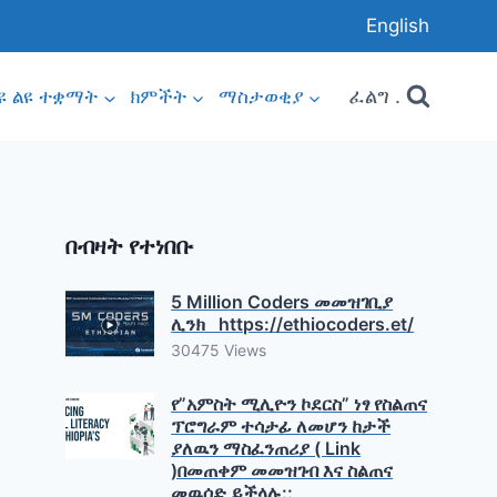
English
ፈልግ .
ዩ ልዩ ተቋማት
ክምችት
ማስታወቂያ
በብዛት የተነበቡ
5 Million Coders መመዝገቢያ
ሊንክ https://ethiocoders.et/
30475 Views
የ”አምስት ሚሊዮን ኮደርስ” ነፃ የስልጠና
ፕሮግራም ተሳታፊ ለመሆን ከታች
ያለዉን ማስፈንጠሪያ ( Link
)በመጠቀም መመዝገብ እና ስልጠና
መዉሰድ ይችላሉ::