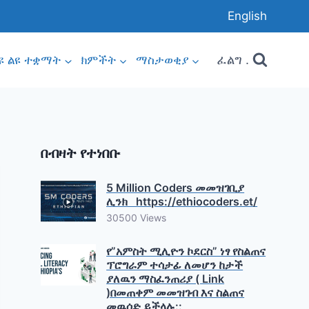
English
ፈልግ .
ዩ ልዩ ተቋማት
ክምችት
ማስታወቂያ
በብዛት የተነበቡ
5 Million Coders መመዝገቢያ
ሊንክ https://ethiocoders.et/
30500 Views
የ”አምስት ሚሊዮን ኮደርስ” ነፃ የስልጠና
ፕሮግራም ተሳታፊ ለመሆን ከታች
ያለዉን ማስፈንጠሪያ ( Link
)በመጠቀም መመዝገብ እና ስልጠና
መዉሰድ ይችላሉ::