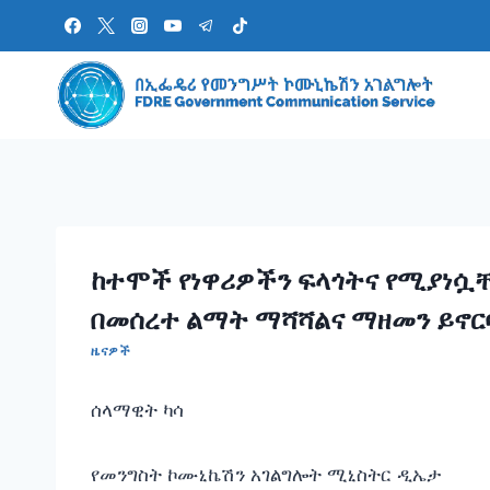
Skip
to
content
ከተሞች የነዋሪዎችን ፍላጎትና የሚያነሷ
በመሰረተ ልማት ማሻሻልና ማዘመን ይኖር
ዜናዎች
ሰላማዊት ካሳ
የመንግስት ኮሙኒኬሽን አገልግሎት ሚኒስትር ዲኤታ