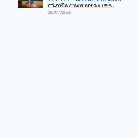
የሚያስችል ሥልጠና እየተሰጠ ነው፡፡..
2970 Views