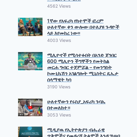
4562 Views
1ኛው የአፍሪካ የከተሞች ፎረም
ሁለተኛው ቀን ውሎው በተለያዩ ጉዳዮች
ላይ እየመከረ ነው፡፡
4003 Views
ሚሊዮኖች የሚሳተፉበት በአንድ ጀንበር
600 ሚሊዮን ችግኞችን የመትከል
መርሐ ግብር ተጀምሯል – የመንግስት
ኮሙኒኬሽን አገልግሎት ሚኒስትር ዴኤታ
ሰላማዊት ካሳ
3190 Views
ሁለተኛውን የሩስያ_አፍሪካ ጉባኤ
በተመለከተ።
3053 Views
ሚዲያዉ የኢትዮጵያን ብሔራዊ
ጥቅሞችና የመዳረሻ ትልሞች እንዲገነዘብ