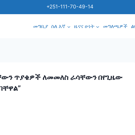
+251-111-70-49-14
መግቢያ
ስለ እኛ
ዜናና ሁነት
መግለጫዎች
ል
ቸውን ጥያቄዎች ለመመለስ ራሳቸውን በየጊዜው
ባቸዋል”