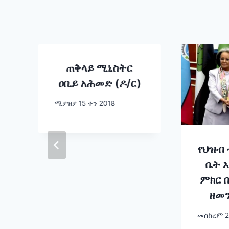
ጠቅላይ ሚኒስትር
ዐቢይ አሕመድ (ዶ/ር)
ሚያዝያ 15 ቀን 2018
የህዝብ
ቤት 
ምክር 
ዘመን
አም
መስከረም 2
አጽቀስ