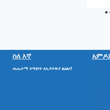
መንግስ
አድር
ስለ እኛ
አምዶ
ዜናዎች
ዉጤታማ
ተግባቦት
ለኢትዮጵያ
ልዕልና!
ልዩ ልዩ ም
ሁነት
መግለጫዎ
የክልል የተ
የሚዲያ ተ