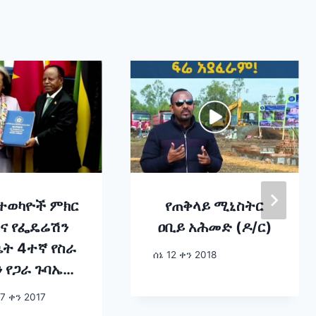
 ተወካዮች ምክር
የጠቅላይ ሚኒስትር
እና የፌዴሬሽን
ዐቢይ አሕመድ (ዶ/ር)
ቤት 4ተኛ የስራ
ሰኔ 12 ቀን 2018
 የጋራ ጉባኤ
ባሳደር ታዬ
7 ቀን 2017
ላሴን የኢፌዴሪ