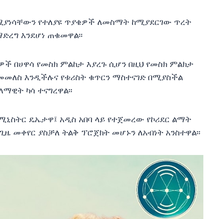
ሚያነሳቸውን የተለያዩ ጥያቄዎች ለመስማት ከሚያደርገው ጥረት
ድረግ እንደሆነ ጠቁመዋል፡፡
ዎች በሀዋሳ የመስክ ምልከታ እያረጉ ሲሆን በዚህ የመስክ ምልክታ
መመለስ እንዲችሉና የቱሪስት ቁጥርን ማስተናገድ በሚያስችል
ማዊት ካሳ ተናግረዋል፡፡
ኒስትር ዴኤታዋ፤ አዲስ አበባ ላይ የተጀመረው የኮሪደር ልማት
ጊዜ መቀየር ያስቻለ ትልቅ ፕሮጀክት መሆኑን ለአብነት አንስተዋል፡፡