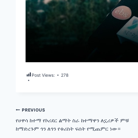
Post Views:
278
Post
PREVIOUS
የሀዋሳ ከተማ የኮሪደር ልማት ስራ ከተማዋን ለኗሪዎች ምቹ
navigation
ከማድረጉም ጎን ለጎን የቱሪስት ፍሰት የሚጨምር ነው።