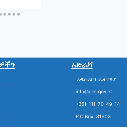
ት ፕሬዝዳንት
ጎ መርጧል።
ቻችን
አድራሻ
አዲስ አበባ ,ኢትዮጵያ
ስል ቪዲዮ
info@gcs.gov.et
ች
+251-111-70-49-14
ቋማት
P.O.Box: 31603
ቋማት