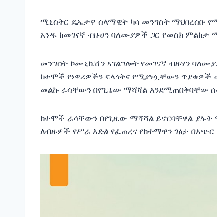
ሚኒስትር ዴኤታዋ ሰላማዊት ካሳ መንግስት ማህበረሰቡ የ
አንዱ ከመገናኛ ብዙሀን ባለሙያዎች ጋር የመስክ ምልከታ ማ
መንግስት ኮሙኒኬሽን አገልግሎት የመገናኛ ብዙሃን ባለሙያ
ከተሞች የነዋሪዎችን ፍላጎትና የሚያነሷቸውን ጥያቄዎች 
መልኩ ራሳቸውን በየጊዜው ማሻሻል እንደሚጠበቅባቸው ሰላ
ከተሞች ራሳቸውን በየጊዜው ማሻሻል ይኖርባቸዋል ያሉት ሚ
ለብዙዎች የሥራ እድል የፈጠረና የከተማዋን ገፅታ በአጭር 