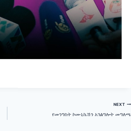
NEXT
የመንግስት ኮሙኒኬሽን አገልግሎት መግለጫ