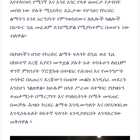
እየተከናወነ የሚገኝ እና እንደ አገር የላቀ ዕመርታ የታየበት
መስክ ነው ያሉት ሚኒስትር ዴኤታው የሆሳዕና የኮሪደር
ልማትን እንደ አርዓያነት የምንወስደውና ለሌሎች ክልሎች
በአጭር ጊዜ መፈጸም እንደሚቻል የሚያስተምር በመሆኑ ነው
ብለዋል፡፡
በህዝባችን ዘንድ የኮሪድር ልማት ፍላጎት ከጊዜ ወደ ጊዜ
በከፍተኛ ደረጃ እያደገ መጥቷል ያሉት አቶ ተስፋሁን ለዚህም
ዋንኛ ምክንያት ፕሮጀክቱ በተባበረ የሕዝብ እና የመንግሥት
ተሳትፎ በአጠረና ደረጃውን በጠበቀ መልኩ እንዲሰራ መደረጉ
እንደሆነ ገልጸዋል፡፡ ከሁሉም በላይ ሥራው በተግባር የህዝቡን
ተጠቃሚነት በማረጋገጥ እና የባለቤትነት ስሜት መፍጠር
በመቻሉ ሕዝቡ ኮሪደር ልማቱ እንዲመጣለት እና በየአካባቢው
እንዲስፋፋለት ከፍተኛ ፍላጎት እንዲያድርበት እንዳደረገው
ጠቅሰዋል ፡፡