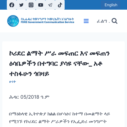
Skip
English
to
content
ፈልግ .
ኮሪደር ልማት ሥራ መፍጠር እና መፍጠን
ዕሳቤዎችን በተግባር ያሳዩ ናቸው_ አቶ
ተስፋሁን ጎበዛይ
ሁነት
ሕዳር 05/2018 ዓ.ም
በማዕከላዊ ኢትዮጵያ ክልል በሆሳዕና ከተማ በመልማት ላይ
የሚገኙ የኮሪደር ልማት ሥራዎችን የኢፌድሪ መንግሥት