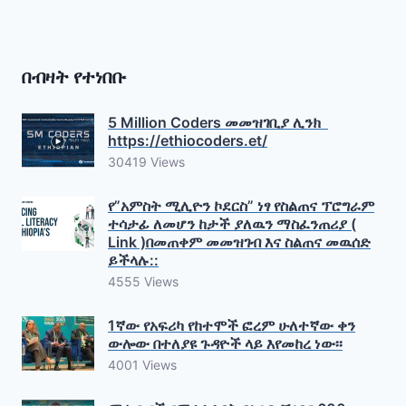
በብዛት የተነበቡ
5 Million Coders መመዝገቢያ ሊንክ
https://ethiocoders.et/
30419 Views
የ”አምስት ሚሊዮን ኮደርስ” ነፃ የስልጠና ፕሮግራም
ተሳታፊ ለመሆን ከታች ያለዉን ማስፈንጠሪያ (
Link )በመጠቀም መመዝገብ እና ስልጠና መዉሰድ
ይችላሉ::
4555 Views
1ኛው የአፍሪካ የከተሞች ፎረም ሁለተኛው ቀን
ውሎው በተለያዩ ጉዳዮች ላይ እየመከረ ነው፡፡
4001 Views