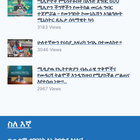
ሚሊዮኖች የሚሳተፉበት በአንድ ጀንበር 600
ሚሊዮን ችግኞችን የመትከል መርሐ ግብር
ተጀምሯል – የመንግስት ኮሙኒኬሽን አገልግሎት
ሚኒስትር ዴኤታ ሰላማዊት ካሳ
3183 Views
ሁለተኛውን የሩስያ_አፍሪካ ጉባኤ በተመለከተ።
3046 Views
ሚዲያዉ የኢትዮጵያን ብሔራዊ ጥቅሞችና
የመዳረሻ ትልሞች እንዲገነዘብ የሚያስችል ሥልጠና
እየተሰጠ ነው፡፡..
2967 Views
ስለ እኛ
ዉጤታማ
ተግባቦት
ለኢትዮጵያ
ልዕልና!