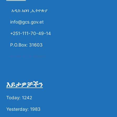
አዲስ አበባ ,ኢትዮጵያ
info@gcs.gov.et
+251-111-70-49-14
P.O.Box: 31603
ሀሳብና ቅሬታ ያካፍሉን
እይታዎቻችን
Today: 1242
Yesterday: 1983