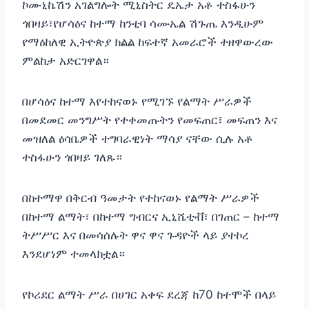
ኮሙኒኬሽን አገልግሎት ሚኒስትር ዴኤታ አቶ ተስፋሁን
ጎበዛይ፣የሆሳዕና ከተማ ከንቲባ ሳሙኤል ሽጉጤ እንዲሁም
የማዕከለዊ ኢትዮጵያ ክልል ከፍተኛ አመራሮች ተዘዋውረው
ምልከታ አድርገዋል።
በሆሳዕና ከተማ እየተከናወኑ የሚገኙ የልማት ሥራዎች
በመደመር መንግሥት የተቀመጡትን የመፍጠር፣ መፍጠን እና
መዝለል ዕሳቤዎች ተግባራዊነት ማሳያ ናቸው ሲሉ አቶ
ተስፋሁን ጎበዛይ ገለጹ።
በከተማዋ በቅርብ ዓመታት የተከናወኑ የልማት ሥራዎች
በከተማ ልማት፣ በከተማ ግብርና ኢኒሼቲቭ፣ በገጠር – ከተማ
ትሥሥር እና በመሳሰሉት ዋና ዋና ጉዳዮች ላይ ያተኮረ
እንደሆነም ተመላክቷል።
የኮሪደር ልማት ሥራ በሀገር አቀፍ ደረጃ ከ70 ከተሞች በላይ