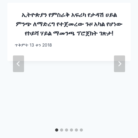
ኢትዮጵያን የምስራቅ አፍሪካ የታዳሽ ሀይል
ምንጭ ለማድረግ የተጀመረው ጉዞ አካል የሆነው
የኮይሻ ሃይል ማመንጫ ፕሮጀክት ገጽታ!
ጥቅምት 13 ቀን 2018