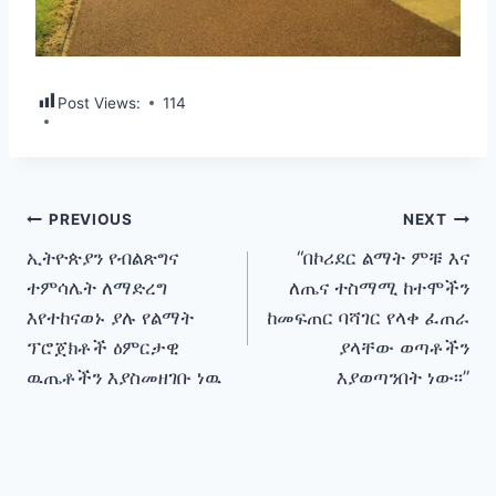
Post Views:
114
Post
PREVIOUS
NEXT
ኢትዮጵያን የብልጽግና
“በኮሪደር ልማት ምቹ እና
navigation
ተምሳሌት ለማድረግ
ለጤና ተስማሚ ከተሞችን
እየተከናወኑ ያሉ የልማት
ከመፍጠር ባሻገር የላቀ ፈጠራ
ፕሮጀክቶች ዕምርታዊ
ያላቸው ወጣቶችን
ዉጤቶችን እያስመዘገቡ ነዉ
እያወጣንበት ነው፡፡”