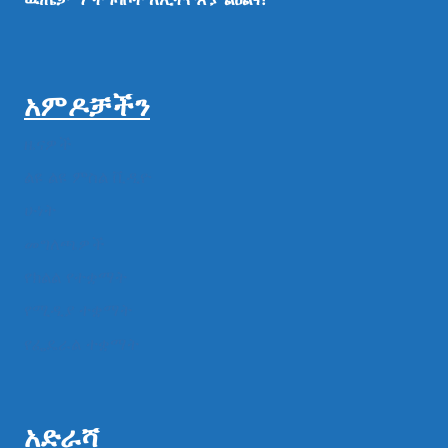
አምዶቻችን
ዜናዎች
ልዩ ልዩ ምስል ቪዲዮ
ሁነት
መግለጫዎች
የክልል የተቋማት
የሚዲያ ተቋማት
የፌዴራል ተቋማት
አድራሻ