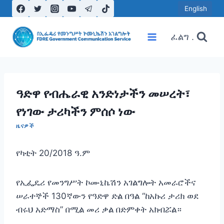
Skip
English
to
content
ፈልግ .
ዓድዋ የብሔራዊ አንድነታችን መሠረት፣
የነገው ታሪካችን ምሰሶ ነው
ዜናዎች
የካቲት 20/2018 ዓ.ም
የኢፌዴሪ የመንግሥት ኮሙኒኬሽን አገልግሎት አመራሮችና
ሠራተኞች 130ኛውን የዓድዋ ድል በዓል “ከአኩሪ ታሪክ ወደ
ብሩህ አድማስ” በሚል መሪ ቃል በድምቀት አክብሯል።