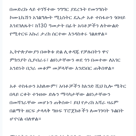
በመድረኩ ላይ ተገኝተው ንግግር ያደረጉት የመንግስት
ኮሙኒኬሽን አገልግሎት ሚኒስትር ዴኤታ አቶ ተስፋሁን ጎበዛይ
እንደገለጹት፣ ከ130 ዓመታት በፊት አባቶቻችን ለትውልድ
የሚተርፍ አኩሪ ታሪክ ሰርተው እንዳስቀሩ ገልጸዋል።
ኢትዮጵያውያን በወቅቱ ድል ሊቀዳጁ የቻሉበትን ዋና
ምክንያት ሲያብራሩ፣ ልዩነታቸውን ወደ ጎን በመተው ለአገር
አንድነት በጋራ መቆም መቻላቸው እንደነበር ጠቅሰዋል።
አቶ ተስፋሁን አክለውም፣ አባቶቻችን ከአንድ ሺህ ኪሎ ሜትር
በላይ ርቀት ተጉዘው ድሉን ማሳካታቸው ልዩነታቸውን
በመሻገራቸው መሆኑን ጠቅሰው፣ ይህ የታሪክ አሻራ ዛሬም
በልማት ዘርፍ ታላላቅ ግዙፍ ፕሮጀክቶችን ለመገንባት ጉልበት
ሆኖናል ብለዋል።