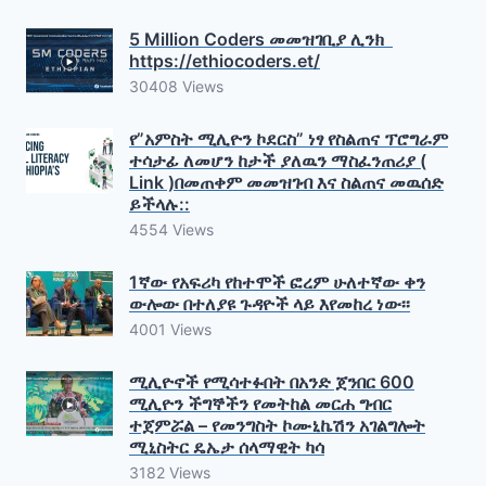
5 Million Coders መመዝገቢያ ሊንክ
https://ethiocoders.et/
30408 Views
የ”አምስት ሚሊዮን ኮደርስ” ነፃ የስልጠና ፕሮግራም
ተሳታፊ ለመሆን ከታች ያለዉን ማስፈንጠሪያ (
Link )በመጠቀም መመዝገብ እና ስልጠና መዉሰድ
ይችላሉ::
4554 Views
1ኛው የአፍሪካ የከተሞች ፎረም ሁለተኛው ቀን
ውሎው በተለያዩ ጉዳዮች ላይ እየመከረ ነው፡፡
4001 Views
ሚሊዮኖች የሚሳተፉበት በአንድ ጀንበር 600
ሚሊዮን ችግኞችን የመትከል መርሐ ግብር
ተጀምሯል – የመንግስት ኮሙኒኬሽን አገልግሎት
ሚኒስትር ዴኤታ ሰላማዊት ካሳ
3182 Views