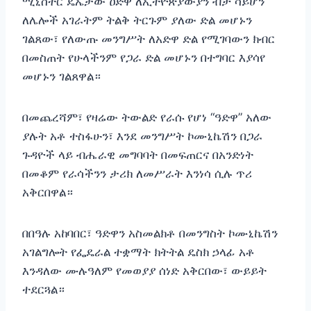
ሚኒስትር ዴኤታው ዐድዋ ለኢትዮጵያውያን ብቻ ሳይሆን
ለሌሎች አገራትም ትልቅ ትርጉም ያለው ድል መሆኑን
ገልጸው፣ የለውጡ መንግሥት ለአድዋ ድል የሚገባውን ክብር
በመስጠት የሁላችንም የጋራ ድል መሆኑን በተግባር እያሳየ
መሆኑን ገልጸዋል።
በመጨረሻም፣ የዛሬው ትውልድ የራሱ የሆነ “ዓድዋ” አለው
ያሉት አቶ ተስፋሁን፣ እንደ መንግሥት ኮሙኒኬሽን በጋራ
ጉዳዮች ላይ ብሔራዊ መግባባት በመፍጠርና በአንድነት
በመቆም የራሳችንን ታሪክ ለመሥራት እንነሳ ሲሉ ጥሪ
አቅርበዋል።
በበዓሉ አከባበር፣ ዓድዋን አስመልክቶ በመንግስት ኮሙኒኬሽን
አገልግሎት የፌዴራል ተቋማት ክትትል ዴስክ ኃላፊ አቶ
እንዳለው ሙሉዓለም የመወያያ ሰነድ አቅርበው፣ ውይይት
ተደርጓል።