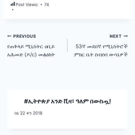
Post Views:
74
Post
PREVIOUS
NEXT
የጠቅላይ ሚኒስትር ዐቢይ
53ኛ መደበኛ የሚኒስትሮች
navigation
አሕመድ (ዶ/ር) መልዕክት
ምክር ቤት ስብሰባ ውሳኔዎች
‎#ኢትዮጵያ አንድ ቪዛ፣ ዓለም በውስጧ!
ሰኔ 22 ቀን 2018