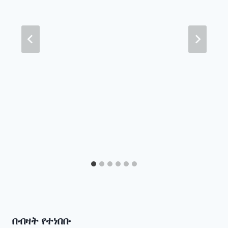
በብዛት የተነበቡ