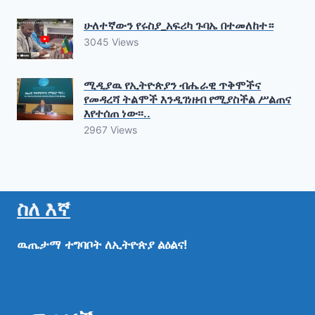
ሁለተኛውን የሩስያ_አፍሪካ ጉባኤ በተመለከተ።
3045 Views
ሚዲያዉ የኢትዮጵያን ብሔራዊ ጥቅሞችና
የመዳረሻ ትልሞች እንዲገነዘብ የሚያስችል ሥልጠና
እየተሰጠ ነው፡፡..
2967 Views
ስለ እኛ
ዉጤታማ
ተግባቦት
ለኢትዮጵያ
ልዕልና!