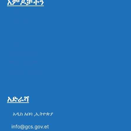
አምዶቻችን
ዜናዎች
ልዩ ልዩ ምስል ቪዲዮ
ሁነት
መግለጫዎች
የክልል የተቋማት
የሚዲያ ተቋማት
የፌዴራል ተቋማት
አድራሻ
አዲስ አበባ ,ኢትዮጵያ
info@gcs.gov.et