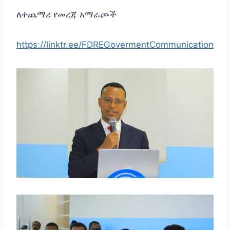
ለተጨማሪ የመረጃ አማራጮች
https://linktr.ee/FDREGovermentCommunication