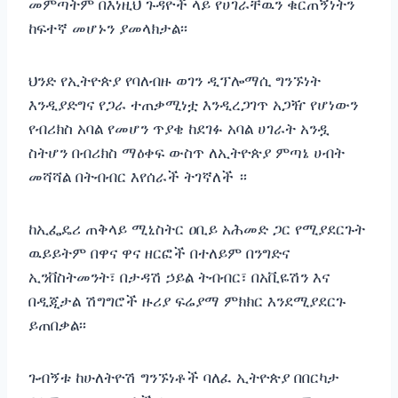
መምጣትም በእነዚህ ጉዳዮች ላይ የሀገራቸዉን ቁርጠኝነትን
ከፍተኛ መሆኑን ያመላክታል፡፡
ህንድ የኢትዮጵያ የባለብዙ ወገን ዲፕሎማሲ ግንኙነት
እንዲያድግና የጋራ ተጠቃሚነቷ እንዲረጋገጥ አጋዥ የሆነውን
የብሪክስ አባል የመሆን ጥያቄ ከደገፉ አባል ሀገራት አንዷ
ስትሆን በብሪክስ ማዕቀፍ ውስጥ ለኢትዮጵያ ምጣኔ ሀብት
መሻሻል በትብብር እየሰራች ትገኛለች ።
ከኢፌዴሪ ጠቅላይ ሚኒስትር ዐቢይ አሕመድ ጋር የሚያደርጉት
ዉይይትም በዋና ዋና ዘርፎች በተለይም በንግድና
ኢንቨስትመንት፣ በታዳሽ ኃይል ትብብር፣ በአቪዬሽን እና
በዲጂታል ሽግግሮች ዙሪያ ፍሬያማ ምክክር እንደሚያደርጉ
ይጠበቃል፡፡
ጉብኝቱ ከሁለትዮሽ ግንኙነቶች ባለፈ ኢትዮጵያ በበርካታ