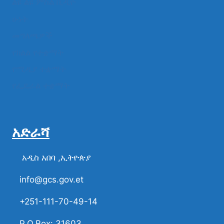
ልዩ ልዩ ምስል ቪዲዮ
ሁነት
መግለጫዎች
የክልል የተቋማት
የሚዲያ ተቋማት
የፌዴራል ተቋማት
አድራሻ
አዲስ አበባ ,ኢትዮጵያ
info@gcs.gov.et
+251-111-70-49-14
P.O.Box: 31603