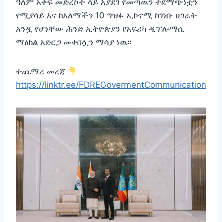
ዓለም አቀፍ መድረኮች ላይ እያደገ የመጣዉን ተደማጭነቷን
የሚያሳይ እና ከአለማችን 10 ግዝፉ ኢኮኖሚ ከገነቡ ሀገራት
አንዷ የሆነቸው ሕንድ ኢትዮጵያን የአፍሪካ ዲፕሎማሲ
ማዕከል አድርጋ መቀበሏን ማሳያ ነዉ፡፡
ተጨማሪ መረጃ
https://linktr.ee/FDREGovermentCommunication