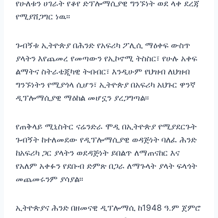
የሁለቱን ሀገራት የቆየ ድፕሎማሲያዊ ግንኙነት ወደ ላቀ ደረጃ
የሚያሸጋግር ነዉ፡፡
ጉብኝቱ ኢትዮጵያ በሕንድ የአፍሪካ ፖሊሲ ማዕቀፍ ውስጥ
ያላትን እየጨመረ የመጣውን የኢኮኖሚ ትስስር፣ የሁሉ አቀፍ
ልማትና ስትራቴጂካዊ ትብብር፣ እንዲሁም የህዝብ ለህዝብ
ግንኙነትን የሚያጎላ ሲሆን፣ ኢትዮጵያ በአፍሪካ አህጉር ዋንኛ
ዲፕሎማሲያዊ ማዕከል መሆኗን ያረጋግጣል፡፡
የጠቅላይ ሚኒስትር ናሬንድራ ሞዲ በኢትዮጵያ የሚያደርጉት
ጉብኝት ከተለመደው የዲፕሎማሲያዊ ወዳጅነት ባለፈ ሕንድ
ከአፍሪካ ጋር ያላትን ወደዳጅነት ይበልጥ ለማጠናከር እና
የአለም አቀፉን የደቡብ ድምጽ በጋራ ለማጉላት ያላት ፍላጎት
መጨመሩንም ያሳያል፡፡
ኢትዮጵያና ሕንድ በዘመናዊ ዲፕሎማሲ ከ1948 ዓ.ም ጀምሮ