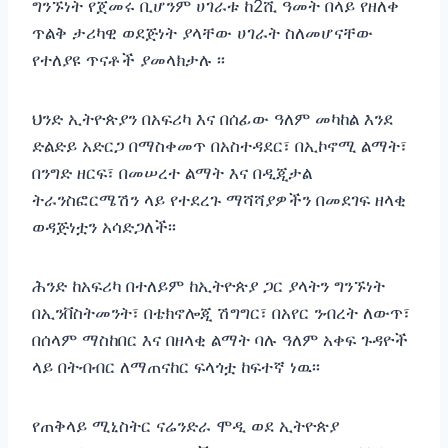
ግንኙነት የጀመሩ ቢሆንም ሀገራቱ ከ2ሺ ዓመት በላይ የዘለቀ
ጥልቅ ታሪካዊ ወደጅነት ያላቸው ሀገራት ስለመሆናቸው
የተለያዩ ጥናቶች ያመላክታሉ ፡፡
ህንድ ኢትዮጵያን በአፍሪካ እና በሰፊው ዓለም መካከል እንደ
ድልድይ አድርጋ በማስቀመጥ በአስተዳደር፣ በኢኮኖሚ ልማት፣
በንግድ ዘርፍ፣ በመሠረተ ልማት እና በዲጂታል
ትራንስፎርሜሽን ላይ የተደረጉ ማሻሻያዎችን በመደገፍ ዘላቂ
ወዳጅነቷን አሳድጋለች፡፡
ሕንድ ከአፍሪካ በተለይም ከኢትዮጵያ ጋር ያላትን ግንኙነት
በኢንቨስትመንት፣ በቴክኖሎጂ ሽግግር፣ በአየር ንብረት ለውጥ፣
በሰላም ማስከበር እና በዘላቂ ልማት ባሉ ዓለም አቀፍ ጉዳዮች
ላይ በትብብር ለማጠናከር ፍላጎቷ ከፍተኛ ነዉ፡፡
የጠቅላይ ሚኒስትር ናሬንድራ ሞዲ ወደ ኢትዮጵያ