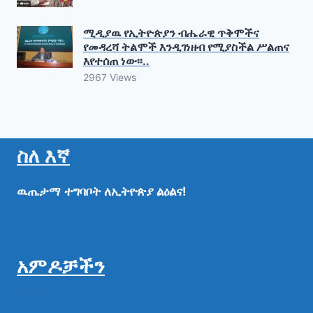
ሚዲያዉ የኢትዮጵያን ብሔራዊ ጥቅሞችና
የመዳረሻ ትልሞች እንዲገነዘብ የሚያስችል ሥልጠና
እየተሰጠ ነው፡፡..
2967 Views
ስለ እኛ
ዉጤታማ
ተግባቦት
ለኢትዮጵያ
ልዕልና!
አምዶቻችን
ዜናዎች