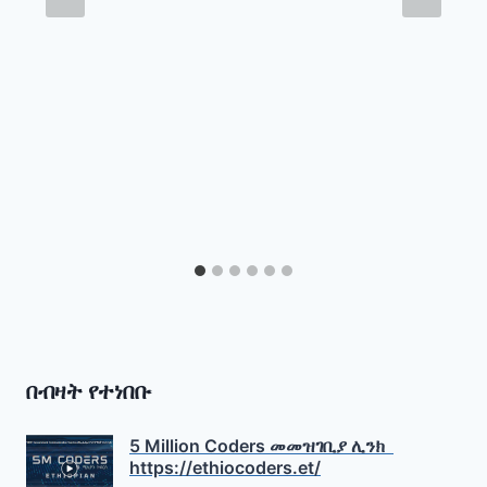
በብዛት የተነበቡ
5 Million Coders መመዝገቢያ ሊንክ
https://ethiocoders.et/