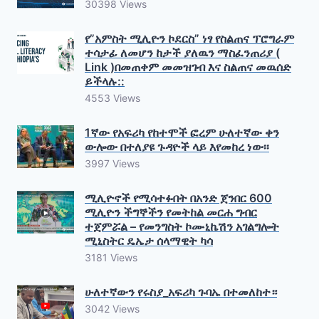
30398 Views
የ”አምስት ሚሊዮን ኮደርስ” ነፃ የስልጠና ፕሮግራም
ተሳታፊ ለመሆን ከታች ያለዉን ማስፈንጠሪያ (
Link )በመጠቀም መመዝገብ እና ስልጠና መዉሰድ
ይችላሉ::
4553 Views
1ኛው የአፍሪካ የከተሞች ፎረም ሁለተኛው ቀን
ውሎው በተለያዩ ጉዳዮች ላይ እየመከረ ነው፡፡
3997 Views
ሚሊዮኖች የሚሳተፉበት በአንድ ጀንበር 600
ሚሊዮን ችግኞችን የመትከል መርሐ ግብር
ተጀምሯል – የመንግስት ኮሙኒኬሽን አገልግሎት
ሚኒስትር ዴኤታ ሰላማዊት ካሳ
3181 Views
ሁለተኛውን የሩስያ_አፍሪካ ጉባኤ በተመለከተ።
3042 Views