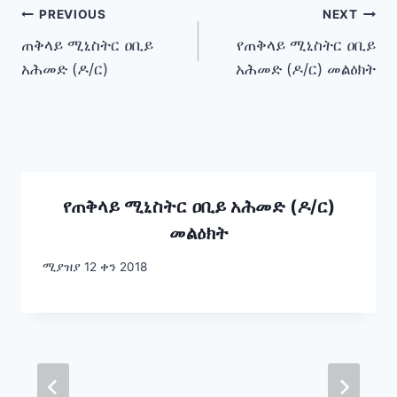
Post
PREVIOUS
NEXT
ጠቅላይ ሚኒስትር ዐቢይ
የጠቅላይ ሚኒስትር ዐቢይ
navigation
አሕመድ (ዶ/ር)
አሕመድ (ዶ/ር) መልዕክት
የጠቅላይ ሚኒስትር ዐቢይ አሕመድ (ዶ/ር)
መልዕክት
ሚያዝያ 12 ቀን 2018