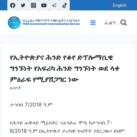
Skip
English
to
content
ፈልግ .
የኢትዮጵያና ሕንድ የቆየ ድፕሎማሲዊ
ግንኙነት የአፍሪካ ሕንድ ግንኙነት ወደ ላቀ
ምዕራፍ የሚያሸጋግር ነው
ዜናዎች
ታኅሳስ 7/2018 ዓ.ም
የሕንድ ጠቅላይ ሚኒስትር ናሬንድራ ሞዲ ከታኅሳስ 7-
8/2018 ዓ.ም በኢትዮጵያ ታሪካዊ ጉብኝት ያደርጋሉ፡፡ ይህም