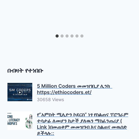
በብዛት የተነበቡ
5 Million Coders መመዝገቢያ ሊንክ
https://ethiocoders.et/
30658 Views
የ”አምስት ሚሊዮን ኮደርስ” ነፃ የስልጠና ፕሮግራም
ተሳታፊ ለመሆን ከታች ያለዉን ማስፈንጠሪያ (
Link )በመጠቀም መመዝገብ እና ስልጠና መዉሰድ
ይችላሉ::