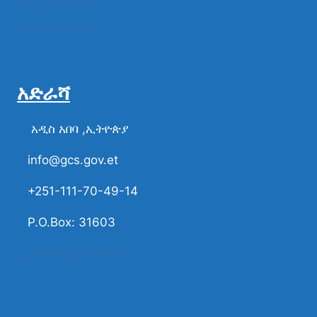
የሚዲያ ተቋማት
የፌዴራል ተቋማት
አድራሻ
አዲስ አበባ ,ኢትዮጵያ
info@gcs.gov.et
+251-111-70-49-14
P.O.Box: 31603
ሀሳብና ቅሬታ ያካፍሉን