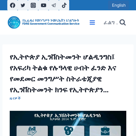
Skip
English
to
content
ፈልግ .
የኢትዮጵያ ኢንቨስትመንት ሆልዲንግስ፤
የአፍሪካ ትልቁ የሉዓላዊ ሀብት ፈንድ እና
የመደመር መንግሥት ስትራቴጂያዊ
የኢንቨስትመንት ክንፍ የኢትዮጵያን
ዜናዎች
የወደፊት ዕድል የሚቀርፁ ልማቶች
እያንቀሳቀሰ ይገኛል።