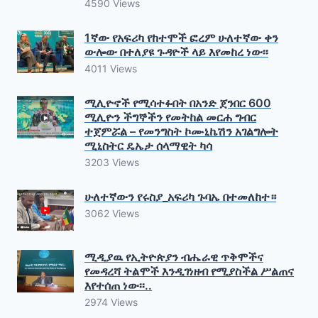
4590 Views
1ኛው የአፍሪካ የከተሞች ፎረም ሁለተኛው ቀን
ውሎው በተለያዩ ጉዳዮች ላይ እየመከረ ነው፡፡
4011 Views
ሚሊዮኖች የሚሳተፉበት በአንድ ጀንበር 600
ሚሊዮን ችግኞችን የመትከል መርሐ ግብር
ተጀምሯል – የመንግስት ኮሙኒኬሽን አገልግሎት
ሚኒስትር ዴኤታ ሰላማዊት ካሳ
3203 Views
ሁለተኛውን የሩስያ_አፍሪካ ጉባኤ በተመለከተ።
3062 Views
ሚዲያዉ የኢትዮጵያን ብሔራዊ ጥቅሞችና
የመዳረሻ ትልሞች እንዲገነዘብ የሚያስችል ሥልጠና
እየተሰጠ ነው፡፡..
2974 Views