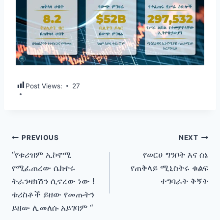
Post Views:
27
Post
PREVIOUS
NEXT
“የቱሪዝም ኢኮኖሚ
የወርሀ ግንቦት እና ሰኔ
navigation
የሚፈጠረው ሴክተሩ
የጠቅላይ ሚኒስትሩ ቁልፍ
ትራንዛክሽን ሲኖረው ነው !
ተግባራት ቅኝት
ቱሪስቶች ይዘው የመጡትን
ይዘው ሊመለሱ አይገባም “