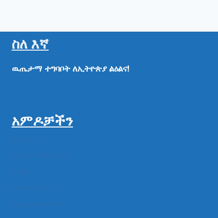
ስለ እኛ
ዉጤታማ
ተግባቦት
ለኢትዮጵያ
ልዕልና!
አምዶቻችን
ዜናዎች
ልዩ ልዩ ምስል ቪዲዮ
ሁነት
መግለጫዎች
የክልል የተቋማት