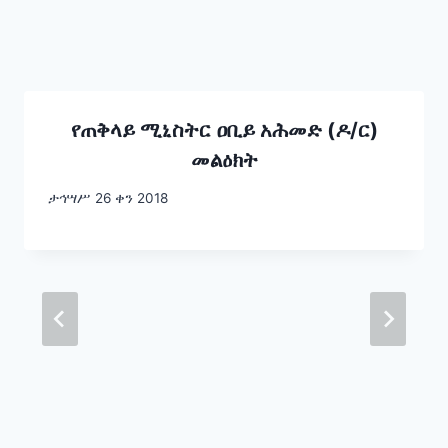
የጠቅላይ ሚኒስትር ዐቢይ አሕመድ (ዶ/ር)
መልዕክት
ታኅሣሥ 26 ቀን 2018