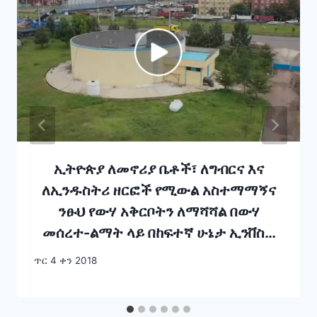
ኢትዮጵያ ለመኖሪያ ቤቶች፣ ለግብርና እና
ለኢንዱስትሪ ዘርፎች የሚውል አስተማማኝና
ንፁህ የውሃ አቅርቦትን ለማሻሻል በውሃ
መሰረተ-ልማት ላይ በከፍተኛ ሁኔታ ኢንቨስት
እያደረገች ትገኛለች።
ጥር 4 ቀን 2018