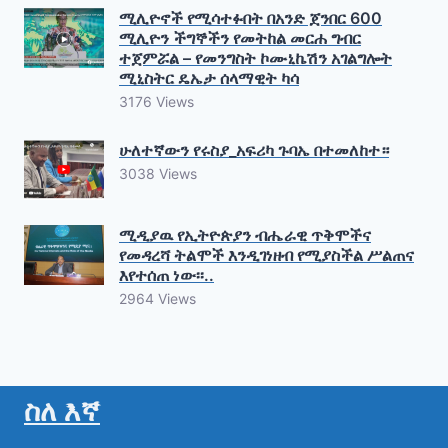
ሚሊዮኖች የሚሳተፉበት በአንድ ጀንበር 600
ሚሊዮን ችግኞችን የመትከል መርሐ ግብር
ተጀምሯል – የመንግስት ኮሙኒኬሽን አገልግሎት
ሚኒስትር ዴኤታ ሰላማዊት ካሳ
3176 Views
ሁለተኛውን የሩስያ_አፍሪካ ጉባኤ በተመለከተ።
3038 Views
ሚዲያዉ የኢትዮጵያን ብሔራዊ ጥቅሞችና
የመዳረሻ ትልሞች እንዲገነዘብ የሚያስችል ሥልጠና
እየተሰጠ ነው፡፡..
2964 Views
ስለ እኛ