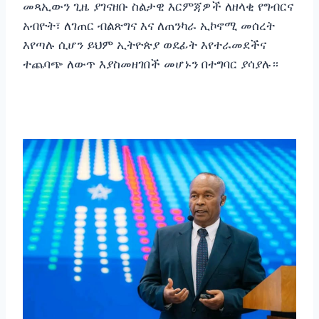
መጻኢውን ጊዜ ያገናዘቡ ስልታዊ እርምጃዎች ለዘላቂ የግብርና
አብዮት፣ ለገጠር ብልጽግና እና ለጠንካራ ኢኮኖሚ መሰረት
እየጣሉ ሲሆን ይህም ኢትዮጵያ ወደፊት እየተራመደችና
ተጨባጭ ለውጥ እያስመዘገበች መሆኑን በተግባር ያሳያሉ።