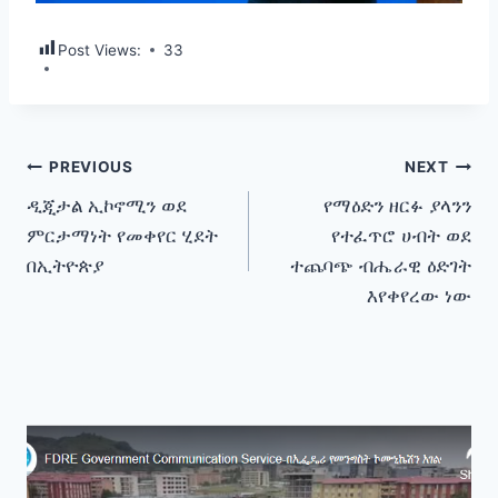
Post Views:
33
Post
PREVIOUS
NEXT
ዲጂታል ኢኮኖሚን ወደ
የማዕድን ዘርፉ ያላንን
navigation
ምርታማነት የመቀየር ሂደት
የተፈጥሮ ሀብት ወደ
በኢትዮጵያ
ተጨባጭ ብሔራዊ ዕድገት
እየቀየረው ነው