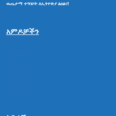
ዉጤታማ
ተግባቦት
ለኢትዮጵያ
ልዕልና!
አምዶቻችን
ዜናዎች
ልዩ ልዩ ምስል ቪዲዮ
ሁነት
መግለጫዎች
የክልል የተቋማት
የሚዲያ ተቋማት
የፌዴራል ተቋማት