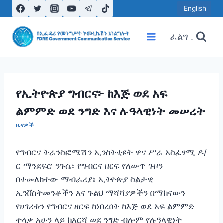
Skip
English
to
content
ፈልግ .
የኢትዮጵያ ግብርና፦ ከእጅ ወደ አፍ
ልምምድ ወደ ንግድ እና ሉዓላዊነት መሠረት
ዜናዎች
የግብርና ትራንስፎሜሽን ኢንስትቲዩት ዋና ሥራ አስፈፃሚ ዶ/
ር ማንደፍሮ ንጉሴ፣ የግብርና ዘርፍ የለውጥ ጉዞን
በተመለከተው ማብራሪያ፤ ኢትዮጵያ ስልታዊ
ኢንቨስትመንቶችን እና ጉልህ ማሻሻያዎችን በማከናውን
የሀገሪቱን የግብርና ዘርፍ ከነበረበት ከእጅ ወደ አፍ ልምምድ
ተላቃ አሁን ላይ ከእርሻ ወደ ንግድ ብሎም የሉዓላዊነት