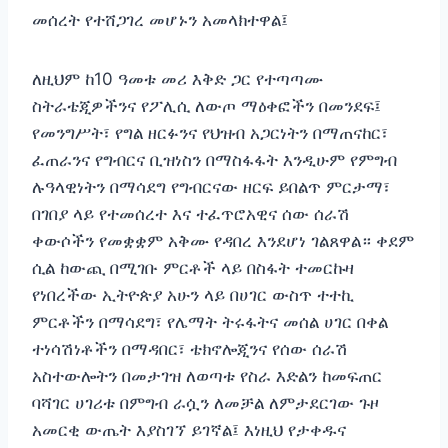
መሰረት የተሸጋገረ መሆኑን አመላክተዋል፤
‎‎ለዚህም ከ10 ዓመቱ መሪ እቅድ ጋር የተጣጣሙ
ስትራቴጂዎችንና የፖሊሲ ለውጦ ማዕቀፎችን በመንደፍ፤
የመንግሥት፣ የግል ዘርፉንና የህዝብ አጋርነትን በማጠናከር፣
ፈጠራንና የግብርና ቢዝነስን በማስፋፋት እንዲሁም የምግብ
ሉዓላዊነትን በማሳደግ የግብርናው ዘርፍ ይበልጥ ምርታማ፣
በገበያ ላይ የተመሰረተ እና ተፈጥሮአዊና ሰው ሰራሽ
ቀውሶችን የመቋቋም አቅሙ የዳበረ እንደሆነ ገልጸዋል። ቀደም
ሲል ከውጪ በሚገቡ ምርቶች ላይ በስፋት ተመርኩዛ
የነበረችው ኢትዮጵያ አሁን ላይ በሀገር ውስጥ ተተኪ
ምርቶችን በማሳደግ፣ የሌማት ትሩፋትና መሰል ሀገር በቀል
ተነሳሽነቶችን በማዳበር፣ ቴክኖሎጂንና የሰው ሰራሽ
አስተውሎትን በመታገዝ ለወጣቱ የስራ እድልን ከመፍጠር
ባሻገር ሀገሪቱ በምግብ ራሷን ለመቻል ለምታደርገው ጉዞ
አመርቂ ውጤት እያስገኘ ይገኛል፤ እነዚህ የታቀዱና