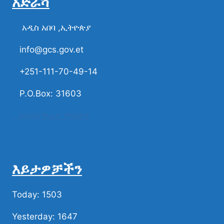
አድራሻ
አዲስ አበባ ,ኢትዮጵያ
info@gcs.gov.et
+251-111-70-49-14
P.O.Box: 31603
ሀሳብና ቅሬታ ያካፍሉን
እይታዎቻችን
Today: 1503
Yesterday: 1647