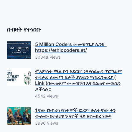
በብዛት የተነበቡ
5 Million Coders መመዝገቢያ ሊንክ
https://ethiocoders.et/
30348 Views
የ”አምስት ሚሊዮን ኮደርስ” ነፃ የስልጠና ፕሮግራም
ተሳታፊ ለመሆን ከታች ያለዉን ማስፈንጠሪያ (
Link )በመጠቀም መመዝገብ እና ስልጠና መዉሰድ
ይችላሉ::
4542 Views
1ኛው የአፍሪካ የከተሞች ፎረም ሁለተኛው ቀን
ውሎው በተለያዩ ጉዳዮች ላይ እየመከረ ነው፡፡
3996 Views