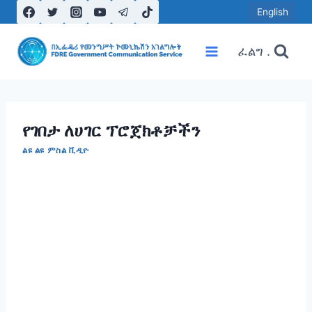
Skip
English
to
content
ፈልግ .
የገበታ ለሀገር ፕሮጀክቶቻችን
ልዩ ልዩ ምስል ቪዲዮ