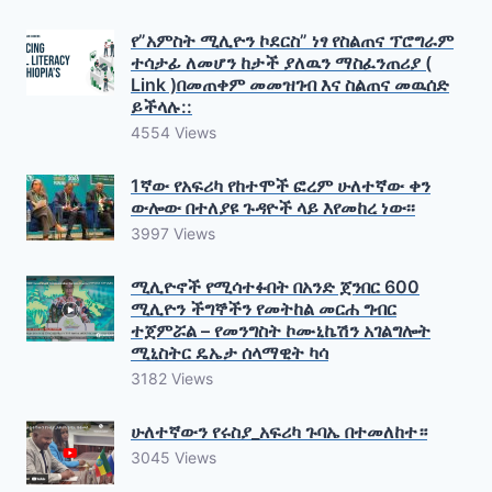
የ”አምስት ሚሊዮን ኮደርስ” ነፃ የስልጠና ፕሮግራም
ተሳታፊ ለመሆን ከታች ያለዉን ማስፈንጠሪያ (
Link )በመጠቀም መመዝገብ እና ስልጠና መዉሰድ
ይችላሉ::
4554 Views
1ኛው የአፍሪካ የከተሞች ፎረም ሁለተኛው ቀን
ውሎው በተለያዩ ጉዳዮች ላይ እየመከረ ነው፡፡
3997 Views
ሚሊዮኖች የሚሳተፉበት በአንድ ጀንበር 600
ሚሊዮን ችግኞችን የመትከል መርሐ ግብር
ተጀምሯል – የመንግስት ኮሙኒኬሽን አገልግሎት
ሚኒስትር ዴኤታ ሰላማዊት ካሳ
3182 Views
ሁለተኛውን የሩስያ_አፍሪካ ጉባኤ በተመለከተ።
3045 Views