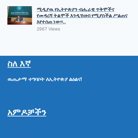
ሚዲያዉ የኢትዮጵያን ብሔራዊ ጥቅሞችና
የመዳረሻ ትልሞች እንዲገነዘብ የሚያስችል ሥልጠና
እየተሰጠ ነው፡፡..
2967 Views
ስለ እኛ
ዉጤታማ
ተግባቦት
ለኢትዮጵያ
ልዕልና!
አምዶቻችን
ዜናዎች
ልዩ ልዩ ምስል ቪዲዮ