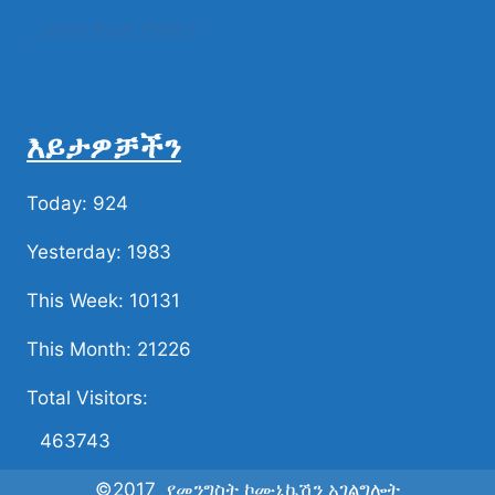
ሀሳብና ቅሬታ ያካፍሉን
እይታዎቻችን
Today: 924
Yesterday: 1983
This Week: 10131
This Month: 21226
Total Visitors:
463743
©2017 የመንግስት ኮሙኒኬሽን አገልግሎት