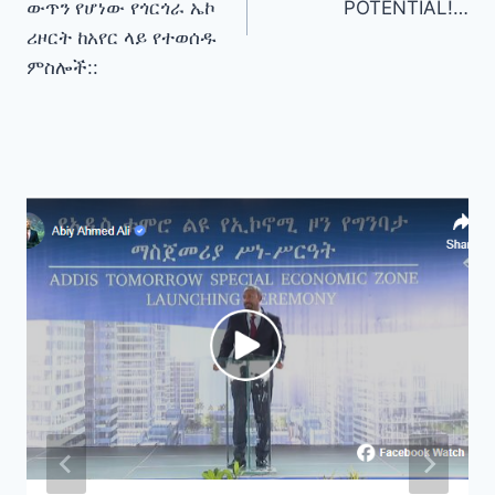
ውጥን የሆነው የጎርጎራ ኤኮ
POTENTIAL!…
ሪዞርት ከአየር ላይ የተወሰዱ
ምስሎች::