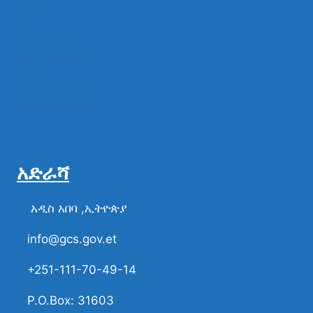
ሁነት
መግለጫዎች
የክልል የተቋማት
የሚዲያ ተቋማት
የፌዴራል ተቋማት
አድራሻ
አዲስ አበባ ,ኢትዮጵያ
info@gcs.gov.et
+251-111-70-49-14
P.O.Box: 31603