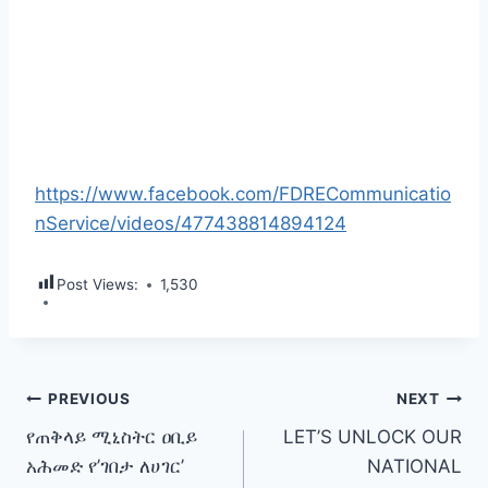
https://www.facebook.com/FDRECommunicatio
nService/videos/477438814894124
Post Views:
1,530
Post
PREVIOUS
NEXT
የጠቅላይ ሚኒስትር ዐቢይ
LET’S UNLOCK OUR
navigation
አሕመድ የ’ገበታ ለሀገር’
NATIONAL