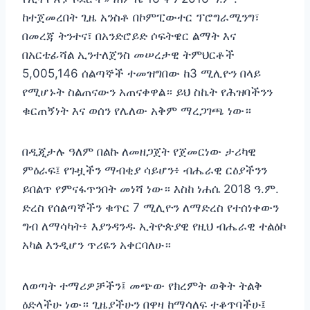
ከተጀመረበት ጊዜ አንስቶ በኮምፒውተር ፕሮግራሚንግ፣
በመረጃ ትንተና፣ በአንድሮይድ ሶፍትዌር ልማት እና
በአርቴፊሻል ኢንተለጀንስ መሠረታዊ ትምህርቶች
5,005,146 ሰልጣኞች ተመዝግበው ከ3 ሚሊዮን በላይ
የሚሆኑት ስልጠናውን አጠናቀዋል። ይህ ስኬት የሕዝባችንን
ቁርጠኝነት እና ወሰን የሌለው አቅም ማረጋገጫ ነው።‎
‎በዲጂታሉ ዓለም በልኩ ለመዘጋጀት የጀመርነው ታሪካዊ
ምዕራፍ፤ የጉዟችን ማብቂያ ሳይሆን፥ ብሔራዊ ርዕያችንን
ይበልጥ የምናፋጥንበት መነሻ ነው። እስከ ነሐሴ 2018 ዓ.ም.
ድረስ የሰልጣኞችን ቁጥር 7 ሚሊዮን ለማድረስ የተሰነቀውን
ግብ ለማሳካት፥ እያንዳንዱ ኢትዮጵያዊ የዚህ ብሔራዊ ተልዕኮ
አካል እንዲሆን ጥሪዬን አቀርባለሁ።‎
‎ለወጣት ተማሪዎቻችን፤ መጭው የክረምት ወቅት ትልቅ
ዕድላችሁ ነው። ጊዜያችሁን በዋዛ ከማሳለፍ ተቆጥባችሁ፤