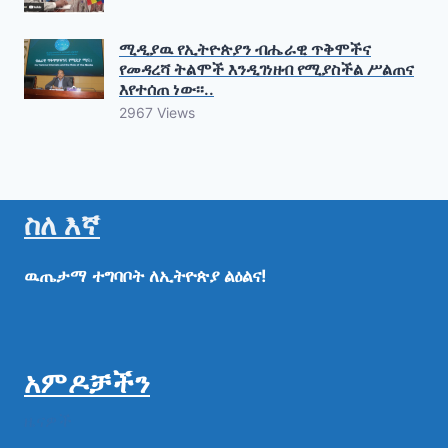
ሚዲያዉ የኢትዮጵያን ብሔራዊ ጥቅሞችና
የመዳረሻ ትልሞች እንዲገነዘብ የሚያስችል ሥልጠና
እየተሰጠ ነው፡፡..
2967 Views
ስለ እኛ
ዉጤታማ
ተግባቦት
ለኢትዮጵያ
ልዕልና!
አምዶቻችን
ዜናዎች