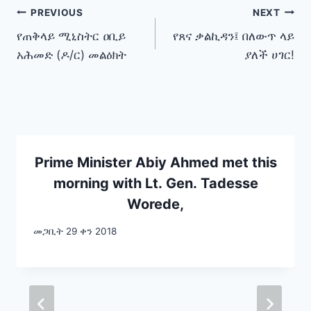
Post
PREVIOUS
NEXT
የጠቅላይ ሚኒስትር ዐቢይ
የጸና ቃልኪዳን፤ በለውጥ ላይ
navigation
አሕመድ (ዶ/ር) መልዕክት
ያለች ሀገር!
Prime Minister Abiy Ahmed met this
morning with Lt. Gen. Tadesse
Worede,
መጋቢት 29 ቀን 2018