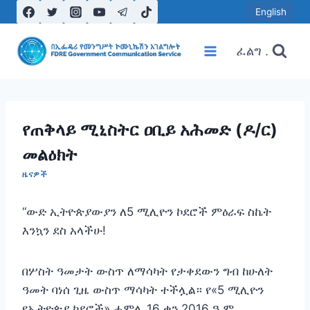
Skip
English
to
content
ፈልግ .
የጠቅላይ ሚኒስትር ዐቢይ አሕመድ (ዶ/ር)
መልዕክት
ዜናዎች
“ውድ ኢትዮጵያውያን ለ5 ሚሊዮን ኮደሮች ምዕራፍ ስኬት
እንኳን ደስ አላችሁ!
‎‎በሦስት ዓመታት ውስጥ ለማሳካት የታቀደውን ግብ ከሁለት
ዓመት ባነሰ ጊዜ ውስጥ ማሳካት ተችሏል። የ«5 ሚሊዮን
የኢትዮጵያ ኮደሮች» ሐምሌ 16 ቀን 2016 ዓ.ም.