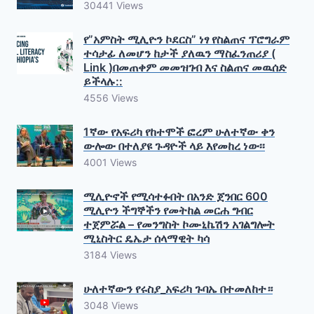
30441 Views
የ”አምስት ሚሊዮን ኮደርስ” ነፃ የስልጠና ፕሮግራም
ተሳታፊ ለመሆን ከታች ያለዉን ማስፈንጠሪያ (
Link )በመጠቀም መመዝገብ እና ስልጠና መዉሰድ
ይችላሉ::
4556 Views
1ኛው የአፍሪካ የከተሞች ፎረም ሁለተኛው ቀን
ውሎው በተለያዩ ጉዳዮች ላይ እየመከረ ነው፡፡
4001 Views
ሚሊዮኖች የሚሳተፉበት በአንድ ጀንበር 600
ሚሊዮን ችግኞችን የመትከል መርሐ ግብር
ተጀምሯል – የመንግስት ኮሙኒኬሽን አገልግሎት
ሚኒስትር ዴኤታ ሰላማዊት ካሳ
3184 Views
ሁለተኛውን የሩስያ_አፍሪካ ጉባኤ በተመለከተ።
3048 Views