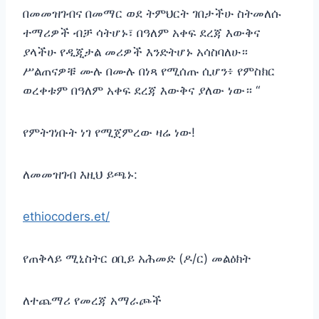
በመመዝገብና በመማር ወደ ትምህርት ገበታችሁ ስትመለሱ
ተማሪዎች ብቻ ሳትሆኑ፣ በዓለም አቀፍ ደረጃ እውቅና
ያላችሁ የዲጂታል መሪዎች እንድትሆኑ አሳስባለሁ።
ሥልጠናዎቹ ሙሉ በሙሉ በነጻ የሚሰጡ ሲሆን፥ የምስክር
ወረቀቱም በዓለም አቀፍ ደረጃ እውቅና ያለው ነው። “‎
‎የምትገነቡት ነገ የሚጀምረው ዛሬ ነው!‎
‎ለመመዝገብ እዚህ ይጫኑ:
ethiocoders.et/
የጠቅላይ ሚኒስትር ዐቢይ አሕመድ (ዶ/ር) መልዕክት
ለተጨማሪ የመረጃ አማራጮች