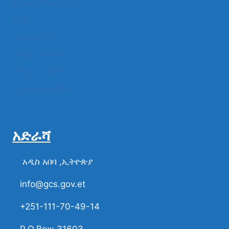
ልዩ ልዩ ምስል ቪዲዮ
ሁነት
መግለጫዎች
የክልል የተቋማት
የሚዲያ ተቋማት
የፌዴራል ተቋማት
አድራሻ
አዲስ አበባ ,ኢትዮጵያ
info@gcs.gov.et
+251-111-70-49-14