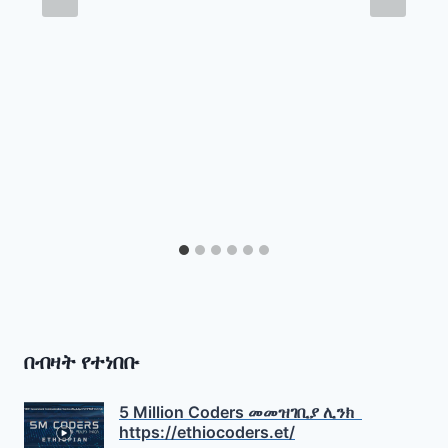
በብዛት የተነበቡ
5 Million Coders መመዝገቢያ ሊንክ
https://ethiocoders.et/