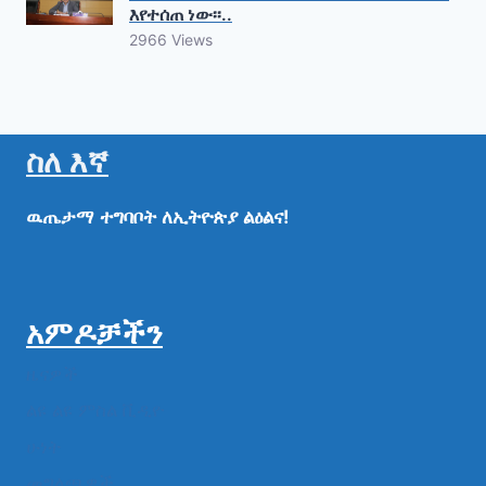
እየተሰጠ ነው፡፡..
2966 Views
ስለ እኛ
ዉጤታማ
ተግባቦት
ለኢትዮጵያ
ልዕልና!
አምዶቻችን
ዜናዎች
ልዩ ልዩ ምስል ቪዲዮ
ሁነት
መግለጫዎች