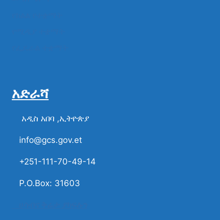
የክልል የተቋማት
የሚዲያ ተቋማት
የፌዴራል ተቋማት
አድራሻ
አዲስ አበባ ,ኢትዮጵያ
info@gcs.gov.et
+251-111-70-49-14
P.O.Box: 31603
ሀሳብና ቅሬታ ያካፍሉን