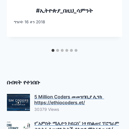
#ኢትዮጵያ_በዚህ_ሳምንት
ግንቦት 16 ቀን 2018
በብዛት የተነበቡ
5 Million Coders መመዝገቢያ ሊንክ
https://ethiocoders.et/
30379 Views
የ”አምስት ሚሊዮን ኮደርስ” ነፃ የስልጠና ፕሮግራም