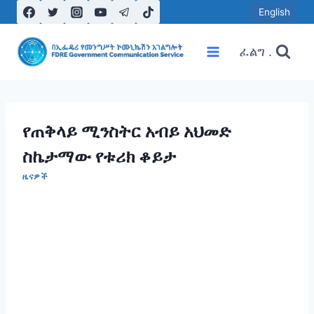
Skip
English
to
content
ፈልግ .
የጠቅላይ ሚንስትር አብይ አህመድ
ስኬታማው የቱሪክ ቆይታ
ዜናዎች