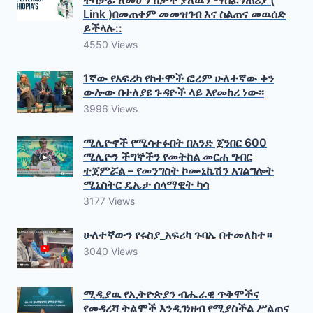
ተሳታፊ ለመሆን ከታች ያለዉን ማስፈንጠሪያ (
Link )በመጠቀም መመዝገብ እና ስልጠና መዉሰድ
ይችላሉ::
4550 Views
1ኛው የአፍሪካ የከተሞች ፎረም ሁለተኛው ቀን
ውሎው በተለያዩ ጉዳዮች ላይ እየመከረ ነው፡፡
3996 Views
ሚሊዮኖች የሚሳተፉበት በአንድ ጀንበር 600
ሚሊዮን ችግኞችን የመትከል መርሐ ግብር
ተጀምሯል – የመንግስት ኮሙኒኬሽን አገልግሎት
ሚኒስትር ዴኤታ ሰላማዊት ካሳ
3177 Views
ሁለተኛውን የሩስያ_አፍሪካ ጉባኤ በተመለከተ።
3040 Views
ሚዲያዉ የኢትዮጵያን ብሔራዊ ጥቅሞችና
የመዳረሻ ትልሞች እንዲገነዘብ የሚያስችል ሥልጠና