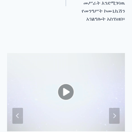
መሥራት እንደሚገባዉ
የመንግሥት ኮሙኒኬሽን
አገልግሎት አስገነዘበ፡፡