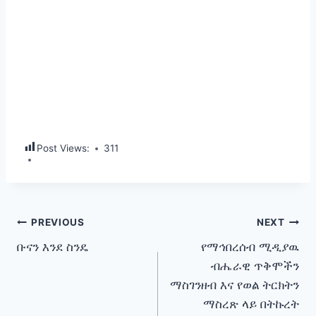
Post Views:
311
Post
PREVIOUS
NEXT
ቡናን እንደ ስንዴ
የማኅበረሰብ ሚዲያዉ
navigation
ብሔራዊ ጥቅሞችን
ማስገንዘብ እና የወል ትርክትን
ማስረጽ ላይ በትኩረት