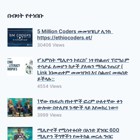
በብዛት የተነበቡ
5 Million Coders መመዝገቢያ ሊንክ
https://ethiocoders.et/
30406 Views
የ”አምስት ሚሊዮን ኮደርስ” ነፃ የስልጠና ፕሮግራም
ተሳታፊ ለመሆን ከታች ያለዉን ማስፈንጠሪያ (
Link )በመጠቀም መመዝገብ እና ስልጠና መዉሰድ
ይችላሉ::
4554 Views
1ኛው የአፍሪካ የከተሞች ፎረም ሁለተኛው ቀን
ውሎው በተለያዩ ጉዳዮች ላይ እየመከረ ነው፡፡
3999 Views
ሚሊዮኖች የሚሳተፉበት በአንድ ጀንበር 600
ሚሊዮን ችግኞችን የመትከል መርሐ ግብር