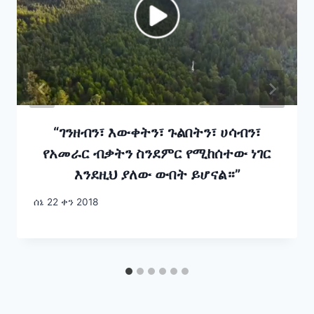
“ገንዘብን፣ እውቀትን፣ ጉልበትን፣ ሀሳብን፣
የአመራር ብቃትን ስንደምር የሚከሰተው ነገር
እንደዚህ ያለው ውበት ይሆናል።”
ሰኔ 22 ቀን 2018