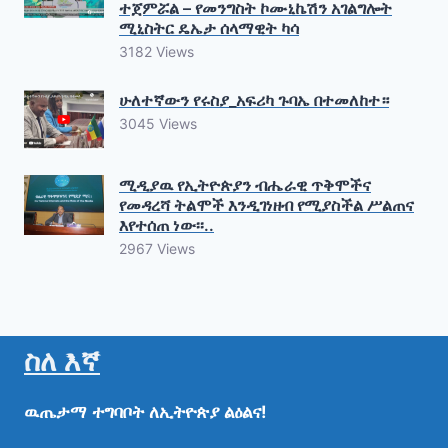
ተጀምሯል – የመንግስት ኮሙኒኬሽን አገልግሎት
ሚኒስትር ዴኤታ ሰላማዊት ካሳ
3182 Views
ሁለተኛውን የሩስያ_አፍሪካ ጉባኤ በተመለከተ።
3045 Views
ሚዲያዉ የኢትዮጵያን ብሔራዊ ጥቅሞችና
የመዳረሻ ትልሞች እንዲገነዘብ የሚያስችል ሥልጠና
እየተሰጠ ነው፡፡..
2967 Views
ስለ እኛ
ዉጤታማ
ተግባቦት
ለኢትዮጵያ
ልዕልና!