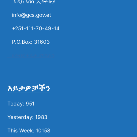
አዲስ አበባ ,ኢትዮጵያ
info@gcs.gov.et
+251-111-70-49-14
P.O.Box: 31603
ሀሳብና ቅሬታ ያካፍሉን
እይታዎቻችን
Today: 951
Yesterday: 1983
This Week: 10158