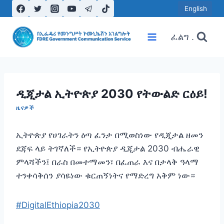
Skip
English
to
content
ፈልግ .
ዲጂታል ኢትዮጵያ 2030 የትውልድ ርዕይ!
ዜናዎች
ኢትዮጵያ የሀገራትን ዕጣ ፈንታ በሚወስነው የዲጂታል ዘመን
ደጃፍ ላይ ትገኛለች። የኢትዮጵያ ዲጂታል 2030 ብሔራዊ
ምላሻችን፤ በራስ በመተማመን፣ በፈጠራ እና በታላቅ ዓላማ
ተንቀሳቅሰን ያሳዬነው ቁርጠኝነትና የማድረግ አቅም ነው።
#DigitalEthiopia2030