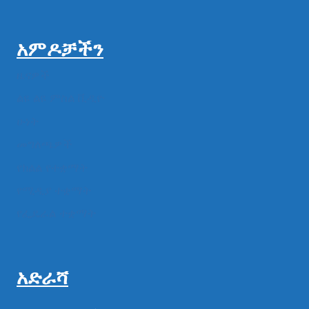
አምዶቻችን
ዜናዎች
ልዩ ልዩ ምስል ቪዲዮ
ሁነት
መግለጫዎች
የክልል የተቋማት
የሚዲያ ተቋማት
የፌዴራል ተቋማት
አድራሻ