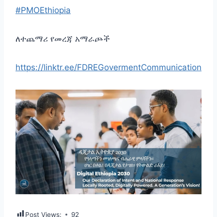
#PMOEthiopia
ለተጨማሪ የመረጃ አማራጮች
https://linktr.ee/FDREGovermentCommunication
Post Views:
92