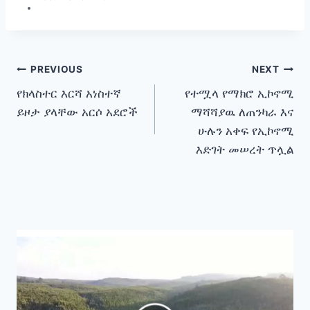
Post
PREVIOUS
NEXT
የክላስተር እርሻ አነስተኛ
የተሟላ የማክሮ ኢኮኖሚ
navigation
ይዞታ ያላቸው አርሶ አደሮች
ማሻሻያዉ ለጠንካራ እና
ሁሉን አቀፍ የኢኮኖሚ
እድገት መሠረት ጥሏል