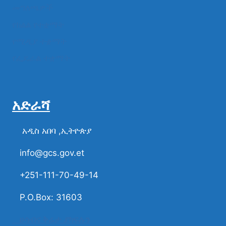
መግለጫዎች
የክልል የተቋማት
የሚዲያ ተቋማት
የፌዴራል ተቋማት
አድራሻ
አዲስ አበባ ,ኢትዮጵያ
info@gcs.gov.et
+251-111-70-49-14
P.O.Box: 31603
ሀሳብና ቅሬታ ያካፍሉን