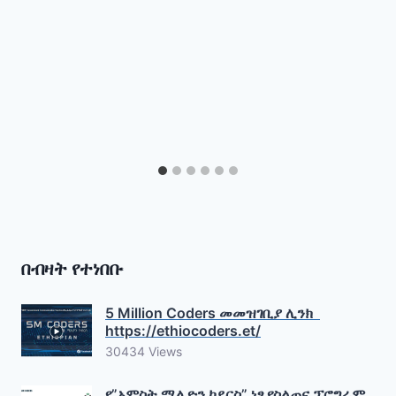
በብዛት የተነበቡ
5 Million Coders መመዝገቢያ ሊንክ
https://ethiocoders.et/
30434 Views
የ”አምስት ሚሊዮን ኮደርስ” ነፃ የስልጠና ፕሮግራም