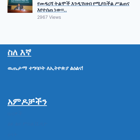
የመዳረሻ ትልሞች እንዲገነዘብ የሚያስችል ሥልጠና
እየተሰጠ ነው፡፡..
2967 Views
ስለ እኛ
ዉጤታማ
ተግባቦት
ለኢትዮጵያ
ልዕልና!
አምዶቻችን
ዜናዎች
ልዩ ልዩ ምስል ቪዲዮ
ሁነት