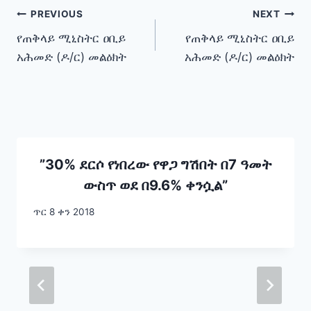
Post
PREVIOUS
NEXT
የጠቅላይ ሚኒስትር ዐቢይ
የጠቅላይ ሚኒስትር ዐቢይ
navigation
አሕመድ (ዶ/ር) መልዕክት
አሕመድ (ዶ/ር) መልዕክት
”30% ደርሶ የነበረው የዋጋ ግሽበት በ7 ዓመት
ውስጥ ወደ በ9.6% ቀንሷል”
ጥር 8 ቀን 2018