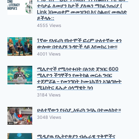
ተሳታፊ ለመሆን ከታች ያለዉን ማስፈንጠሪያ (
Link )በመጠቀም መመዝገብ እና ስልጠና መዉሰድ
ይችላሉ::
4555 Views
1ኛው የአፍሪካ የከተሞች ፎረም ሁለተኛው ቀን
ውሎው በተለያዩ ጉዳዮች ላይ እየመከረ ነው፡፡
4001 Views
ሚሊዮኖች የሚሳተፉበት በአንድ ጀንበር 600
ሚሊዮን ችግኞችን የመትከል መርሐ ግብር
ተጀምሯል – የመንግስት ኮሙኒኬሽን አገልግሎት
ሚኒስትር ዴኤታ ሰላማዊት ካሳ
3184 Views
ሁለተኛውን የሩስያ_አፍሪካ ጉባኤ በተመለከተ።
3048 Views
ሚዲያዉ የኢትዮጵያን ብሔራዊ ጥቅሞችና