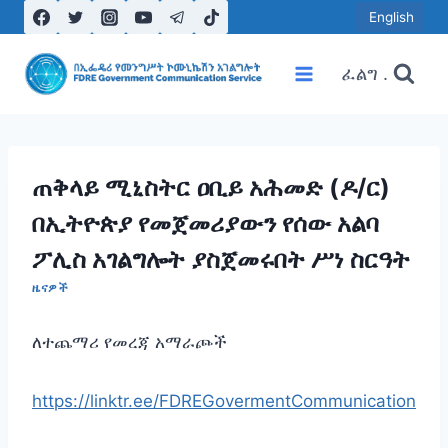
Skip
English
to
content
ፈልግ .
ጠቅላይ ሚኒስትር ዐቢይ አሕመድ (ዶ/ር)
በኢትዮጵያ የመጀመሪያውን የሰው አልባ
ፖሊስ አገልግሎት ያስጀመሩበት ሥነ ስርዓት
ዜናዎች
ለተጨማሪ የመረጃ አማራጮች
https://linktr.ee/FDREGovermentCommunication