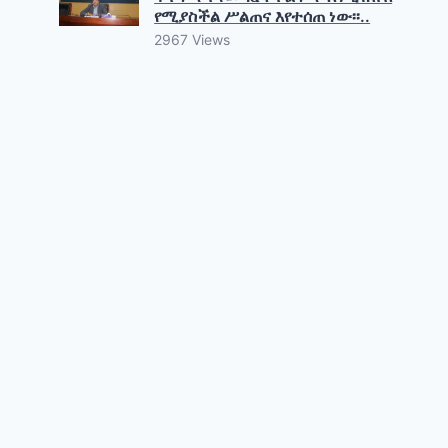
የሚያስችል ሥልጠና እየተሰጠ ነው፡፡..
2967 Views