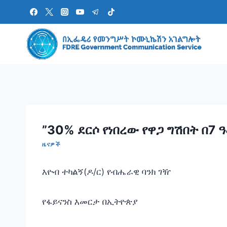
Skip
to
content
”30% ደርሶ የነበረው የዋጋ ግሽበት በ7 
ዜናዎች
እዮብ ተካልኝ(ዶ/ር) የብሔራዊ ባንክ ገዥ
የፋይናንስ እመርታ በኢትዮጵያ