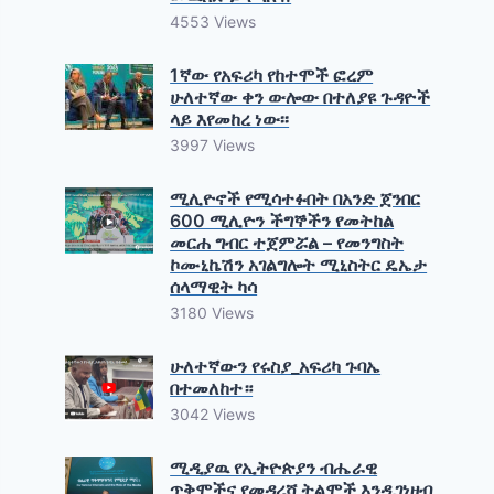
4553 Views
1ኛው የአፍሪካ የከተሞች ፎረም
ሁለተኛው ቀን ውሎው በተለያዩ ጉዳዮች
ላይ እየመከረ ነው፡፡
3997 Views
ሚሊዮኖች የሚሳተፉበት በአንድ ጀንበር
600 ሚሊዮን ችግኞችን የመትከል
መርሐ ግብር ተጀምሯል – የመንግስት
ኮሙኒኬሽን አገልግሎት ሚኒስትር ዴኤታ
ሰላማዊት ካሳ
3180 Views
ሁለተኛውን የሩስያ_አፍሪካ ጉባኤ
በተመለከተ።
3042 Views
ሚዲያዉ የኢትዮጵያን ብሔራዊ
ጥቅሞችና የመዳረሻ ትልሞች እንዲገነዘብ