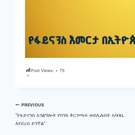
Post Views:
75
Post
PREVIOUS
“የፋይናንስ አገልግሎት የባንክ ቅርንጫፍ ወደሌሉበት አካባቢ
navigation
እየደረሰ ይገኛል”