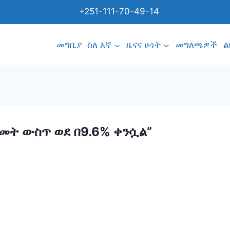
+251-111-70-49-14
መግቢያ
ስለ እኛ
ዜናና ሁነት
መግለጫዎች
ል
ዓመት ውስጥ ወደ በ9.6% ቀንሷል”