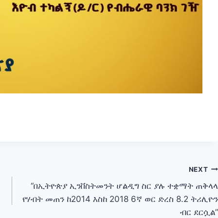
NEXT
“በኢትዮጵያ ኢንቨስትመንት ሆልዲግ ስር ያሉ ተቋማት ጠቅላላ
የሃብት መጠን ከ2014 እስከ 2018 6ኛ ወር ድረስ 8.2 ትሪሊዮን
ብር ደርሷል”