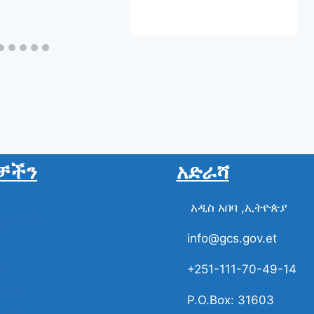
የሚጨምር ነው።
ቻችን
አድራሻ
አዲስ አበባ ,ኢትዮጵያ
ስል ቪዲዮ
info@gcs.gov.et
ች
+251-111-70-49-14
ቋማት
P.O.Box: 31603