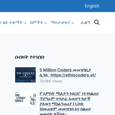
English
ፈልግ .
ዩ ልዩ ተቋማት
ክምችት
ማስታወቂያ
በብዛት የተነበቡ
5 Million Coders መመዝገቢያ
ሊንክ https://ethiocoders.et/
30386 Views
የ”አምስት ሚሊዮን ኮደርስ” ነፃ የስልጠና
ፕሮግራም ተሳታፊ ለመሆን ከታች
ያለዉን ማስፈንጠሪያ ( Link
)በመጠቀም መመዝገብ እና ስልጠና
መዉሰድ ይችላሉ::