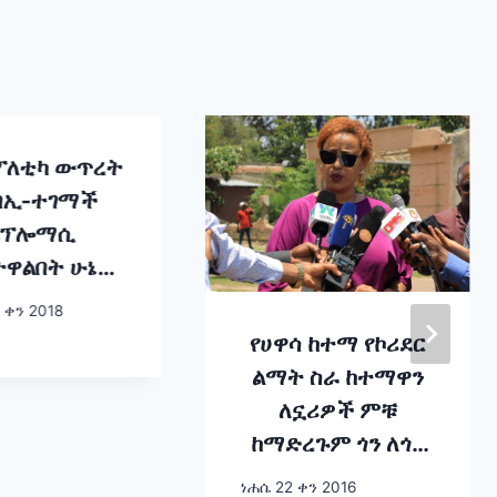
 ፖለቲካ ውጥረት
 በኢ-ተገማች
ፕሎማሲ
ዋልበት ሁኔታ
ገራችን ፈጣን
 ቀን 2018
ኮኖሚ ዕድገት
የሀዋሳ ከተማ የኮሪደር
ገብ ችለናል”
ልማት ስራ ከተማዋን
 አደም ፋራህ
ለኗሪዎች ምቹ
ከማድረጉም ጎን ለጎን
የቱሪስት ፍሰት
ነሐሴ 22 ቀን 2016