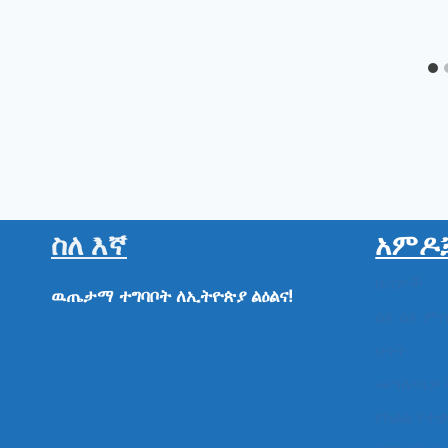
ስለ እኛ
አምዶ
ዜናዎች
ዉጤታማ
ተግባቦት
ለኢትዮጵያ
ልዕልና!
ልዩ ልዩ ም
ሁነት
መግለጫዎ
የክልል የተ