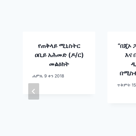
ተ
የጠቅላይ ሚኒስትር
“በጂኦ
ዐቢይ አሕመድ (ዶ/ር)
እና
መልዕክት
ዲ
በሚስተ
ሐምሌ 9 ቀን 2018
በሀ
ጥቅምት 15
የኢ
ማስመዝ
አቶ
ው