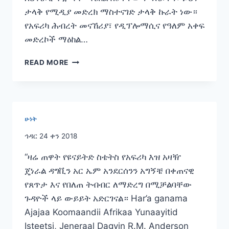
ታላቅ የሚዲያ መድረክ ማስተናገድ ታላቅ ኩራት ነው።
የአፍሪካ ሕብረት መናኸሪያ፣ የዲፕሎማሲና የዓለም አቀፍ
መድረኮች ማዕከል…
የጋራ
READ MORE
አህጉር
ለጋራ
አላማ!
ሁነት
ኅዳር 24 ቀን 2018
“ዛሬ ጠዋት የዩናይትድ ስቴትስ የአፍሪካ እዝ አዛዥ
ጄነራል ዳግቪን አር ኤም አንደርሰንን አግኝቼ በቀጠናዊ
የጸጥታ እና የበለጠ ትብብር ለማድረግ በሚቻልባቸው
ጉዳዮች ላይ ውይይት አድርገናል። Har’a ganama
Ajajaa Koomaandii Afrikaa Yunaayitid
Isteetsi, Jeneraal Dagvin R.M. Anderson