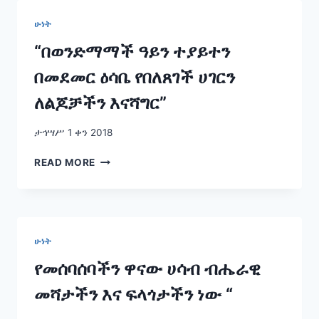
በብልጽግና
ማጽናት
ሁነት
ከዚህ
ትውልድ
“በወንድማማች ዓይን ተያይተን
የሚጠበቅ
በመደመር ዕሳቤ የበለጸገች ሀገርን
ይሆናል
“
ለልጆቻችን እናሻግር”
ታኅሣሥ 1 ቀን 2018
“በወንድማማች
READ MORE
ዓይን
ተያይተን
በመደመር
ዕሳቤ
የበለጸገች
ሁነት
ሀገርን
ለልጆቻችን
የመሰባሰባችን ዋናው ሀሳብ ብሔራዊ
እናሻግር”
መሻታችን እና ፍላጎታችን ነው “