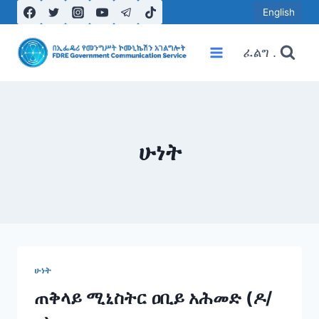
Skip
English
to
content
ፈልግ .
ሁነት
ሁነት
ጠቅላይ ሚኒስትር ዐቢይ አሕመድ (ዶ/