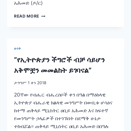
አሕመድ (ዶ/ር)
“አንድ
READ MORE
ክር
ደካማ
ነው።
ብዙ
ክር
ሁነት
ግን
የማይበጠስ
”የኢትዮጵያን ችግሮች ብቻ ሳይሆን
ገመድ
አቅሞቿን መመልከት ይገባናል”
ነው።“
ታኅሣሥ 1 ቀን 2018
20ኛው የብሔር ብሔረሰቦች ቀን በዓል በማዕከላዊ
ኢትዮጵያ ብሔራዊ ክልላዊ መንግሥት በውቢቱ ሆሳዕና
ከተማ ጠቅላይ ሚኒስትር ዐቢይ አሕመድ እና ከፍተኛ
የመንግሥት ኃላፊዎች በተገኙበት በደማቅ ሁኔታ
ተከብሯል። ጠቅላይ ሚኒስትር ዐቢይ አሕመድ በበዓሉ