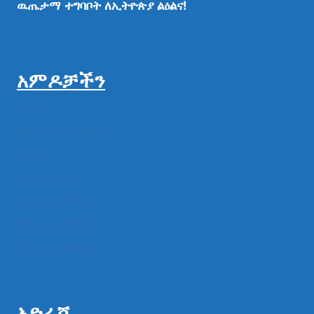
ዉጤታማ
ተግባቦት
ለኢትዮጵያ
ልዕልና!
አምዶቻችን
ዜናዎች
ልዩ ልዩ ምስል ቪዲዮ
ሁነት
መግለጫዎች
የክልል የተቋማት
የሚዲያ ተቋማት
የፌዴራል ተቋማት
አድራሻ