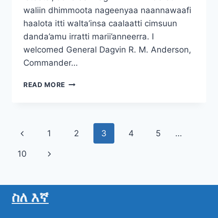
waliin dhimmoota nageenyaa naannawaafi
haalota itti walta’insa caalaatti cimsuun
danda’amu irratti marii’anneerra. I
welcomed General Dagvin R. M. Anderson,
Commander…
READ MORE
Page
Previous
1
2
3
4
5
…
navigation
Page
Next
10
Page
ስለ እኛ