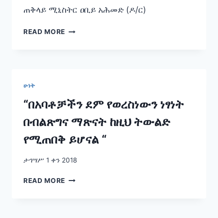
ጠቅላይ ሚኒስትር ዐቢይ አሕመድ (ዶ/ር)
“የወረስነውን
READ MORE
ነፃነት
ብቻ
ሳይሆን
የተሸከምነውን
የትውልድ
ሁነት
አደራ
ማሰብ
“በአባቶቻችን ደም የወረስነውን ነፃነት
ይኖረብናል
በብልጽግና ማጽናት ከዚህ ትውልድ
::”
የሚጠበቅ ይሆናል “
ታኅሣሥ 1 ቀን 2018
“በአባቶቻችን
READ MORE
ደም
የወረስነውን
ነፃነት