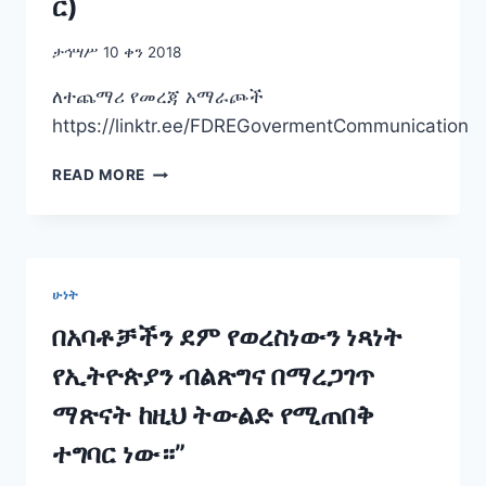
ር)
ታኅሣሥ 10 ቀን 2018
ለተጨማሪ የመረጃ አማራጮች
https://linktr.ee/FDREGovermentCommunication
ጠቅላይ
READ MORE
ሚኒስትር
ዐቢይ
አሕመድ
(ዶ/
ር)
ሁነት
በአባቶቻችን ደም የወረስነውን ነጻነት
የኢትዮጵያን ብልጽግና በማረጋገጥ
ማጽናት ከዚህ ትውልድ የሚጠበቅ
ተግባር ነው።”