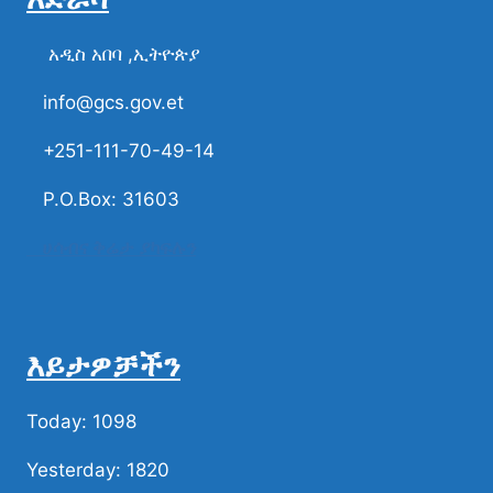
አዲስ አበባ ,ኢትዮጵያ
info@gcs.gov.et
+251-111-70-49-14
P.O.Box: 31603
ሀሳብና ቅሬታ ያካፍሉን
እይታዎቻችን
Today: 1098
Yesterday: 1820