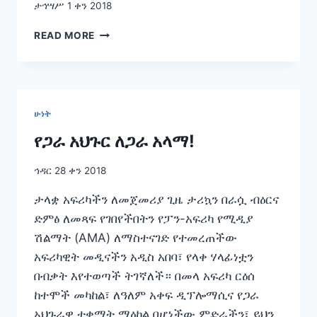
ታኅሣሥ 1 ቀን 2018
የመሰባሰባችን
READ MORE
ዋናው
ሀሳብ
ብሔራዊ
መሻታችን
እና
ሁነት
ፍላጎታችን
ነው
የጋራ አህጉር ለጋራ አላማ!
“
ኅዳር 28 ቀን 2018
ታላቋ አፍሪካችን ለመጀመሪያ ጊዜ ታሪኳን በራሷ ብዕርና
ድምፅ ለመጻፍ የገበየችበትን የፓን-አፍሪካ የሚዲያ
ሽልማት (AMA) ለማስተናገድ የተመረጠችው
አፍሪካዊት መዲናችን አዲስ አበባ፣ የላቀ ሃላፊነቷን
በብቃት እየተወጣች ትገኛለች። በመላ አፍሪካ ርዕሰ
ከተሞች መካከል፣ ለዓለም አቀፍ ዲፕሎማሲና የጋራ
አህጉራዊ ተቋማት ማዕከል በሆነችው ምድራችን፣ ይህን