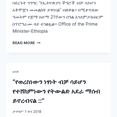
ባደረጉት ንግግር “የኢትዮጵያን ችግሮች ብቻ ሳይሆን
አቅሞቿን መመልከት ይገባናል” ብለዋል። በሚቀጥለው
ዓመትም የጅማ ከተማ 21ኛውን በዓል እንደምታከብርም
በፕሮግራሙ ላይ ተገልጿል። Office of the Prime
Minister-Ethiopia
”የኢትዮጵያን
READ MORE
ችግሮች
ብቻ
ሳይሆን
አቅሞቿን
መመልከት
ሁነት
ይገባናል”
“የወረስነውን ነፃነት ብቻ ሳይሆን
የተሸከምነውን የትውልድ አደራ ማሰብ
ይኖረብናል ::”
ታኅሣሥ 1 ቀን 2018