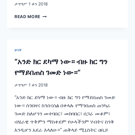
ታኅሣሥ 1 ቀን 2018
በአባቶቻችን
READ MORE
ደም
የወረስነውን
ነጻነት
የኢትዮጵያን
ብልጽግና
ሁነት
በማረጋገጥ
ማጽናት
“አንድ ክር ደካማ ነው። ብዙ ክር ግን
ከዚህ
የማይበጠስ ገመድ ነው።“
ትውልድ
የሚጠበቅ
ተግባር
ታኅሣሥ 1 ቀን 2018
ነው።”
“አንድ ክር ደካማ ነው። ብዙ ክር ግን የማይበጠስ ገመድ
ነው። ስንበዛና ስንሰናሰል በቀላሉ የማንበጠስ ጠንካራ
ገመድ ስለሆንን መተባበር፣ መከባበር፣ በጋራ መቆም፣
ብሄራዊ ጥቅምን ማስቀደም የሁላችንም ሃብትና ስንቅ
እንዲሆን አደራ እላለሁ።” ጠቅላይ ሚኒስትር ዐቢይ