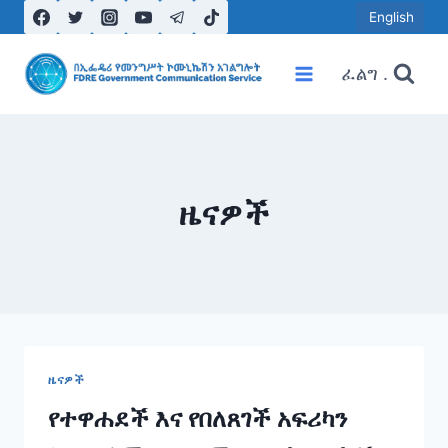
Skip
English
to
content
ፈልግ .
ዜናዎች
ዜናዎች
የተዋሐደች እና የበለጸገች አፍሪካን