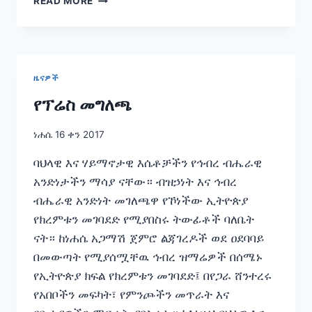
READ MORE
እና
የበለጸገች
አፍሪካን
እውን
ለማድረግ
ዜናዎች
የሚዲያና
ኮሙኒኬሽን
የፕሬስ መግለጫ
ተቋማት
በአፍሪካ
ነሐሴ 16 ቀን 2017
ሕዝቦች
መካከል
ባህላዊ እና ሃይማኖታዊ እሴቶቻችን የኅብረ ብሔራዊ
ድልድይ
አንድነታችን ማሳያ ናቸው። ብዝኃነት እና ኅብረ
መገንባትና
ብሔራዊ አንድነት መገለጫዋ የኾነችው ኢትዮጵያ
ትስስር
ማጠናከር
የክረምቱን መገባደድ የሚያበስሩ ትውፊቶች ባለቤት
ላይ
ናት። ከነሐሴ አጋማሽ ጀምሮ ልጃገረዶች ወደ ዐደባባይ
መሥራት
በመውጣት የሚያሰሟቸዉ ኅብረ ዝማሬዎች በሰሜኑ
አለባቸው፡-
የኢትዮጵያ ክፍል የክረምቱን መገባደድ፤ በየጋራ ሸንተረሩ
ዶ.ር
ለገሠ
የአበቦችን መፍካት፣ የምንጮችን መጥራት እና
ቱሉ