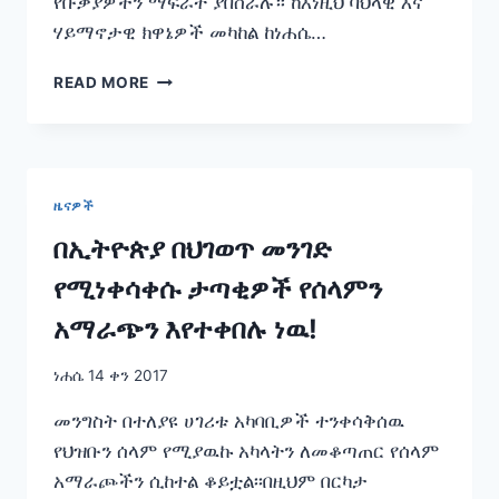
የቡቃያዎችን ማፍራት ያበስራሉ። ከእነዚህ ባህላዊ እና
ሃይማኖታዊ ክዋኔዎች መካከል ከነሐሴ…
የፕሬስ
READ MORE
መግለጫ
ዜናዎች
በኢትዮጵያ በህገወጥ መንገድ
የሚነቀሳቀሱ ታጣቂዎች የሰላምን
አማራጭን እየተቀበሉ ነዉ!
ነሐሴ 14 ቀን 2017
መንግስት በተለያዩ ሀገሪቱ አካባቢዎች ተንቀሳቅሰዉ
የህዝቡን ሰላም የሚያዉኩ አካላትን ለመቆጣጠር የሰላም
አማራጮችን ሲከተል ቆይቷል፡፡በዚህም በርካታ