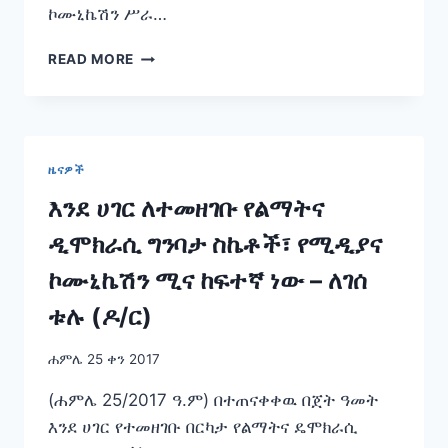
ኮሙኒኬሽን ሥራ…
ተለዋዋጭ
READ MORE
ነባራዊ
ኹኔታዎችንና
ሀገራዊ
አቅጣጫዎችን
ታሳቢ
ዜናዎች
ያደረገ
የሚዲያ
እንደ ሀገር ለተመዘገቡ የልማትና
እና
ዲሞክራሲ ግንባታ ስኬቶች፣ የሚዲያና
ኩሙኒኬሽን
ሥራ
ኮሙኒኬሽን ሚና ከፍተኛ ነው – ለገሰ
በበጀት
ዓመቱ
ቱሉ (ዶ/ር)
ትኩረት
ይሰጠዋል፦
ሐምሌ 25 ቀን 2017
ዶ.ር
ለገሠ
(ሐምሌ 25/2017 ዓ.ም) በተጠናቀቀዉ በጀት ዓመት
ቱሉ
እንደ ሀገር የተመዘገቡ በርካታ የልማትና ዴሞክራሲ