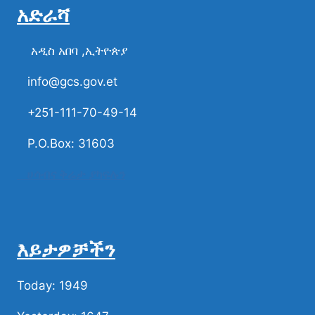
አድራሻ
አዲስ አበባ ,ኢትዮጵያ
info@gcs.gov.et
+251-111-70-49-14
P.O.Box: 31603
ሀሳብና ቅሬታ ያካፍሉን
እይታዎቻችን
Today: 1949