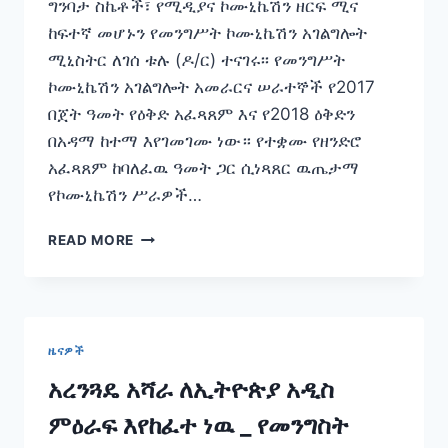
ግንባታ ስኬቶች፣ የሚዲያና ኮሙኒኬሽን ዘርፍ ሚና
ከፍተኛ መሆኑን የመንግሥት ኮሙኒኬሽን አገልግሎት
ሚኒስትር ለገሰ ቱሉ (ዶ/ር) ተናገሩ፡፡ የመንግሥት
ኮሙኒኬሽን አገልግሎት አመራርና ሠራተኞች የ2017
በጀት ዓመት የዕቅድ አፈጻጸም እና የ2018 ዕቅድን
በአዳማ ከተማ እየገመገሙ ነው። የተቋሙ የዘንድሮ
አፈጻጸም ከባለፈዉ ዓመት ጋር ሲነጻጸር ዉጤታማ
የኮሙኒኬሽን ሥራዎች…
እንደ
READ MORE
ሀገር
ለተመዘገቡ
የልማትና
ዲሞክራሲ
ግንባታ
ዜናዎች
ስኬቶች፣
የሚዲያና
አረንጓዴ አሻራ ለኢትዮጵያ አዲስ
ኮሙኒኬሽን
ምዕራፍ እየከፈተ ነዉ _ የመንግስት
ሚና
ከፍተኛ