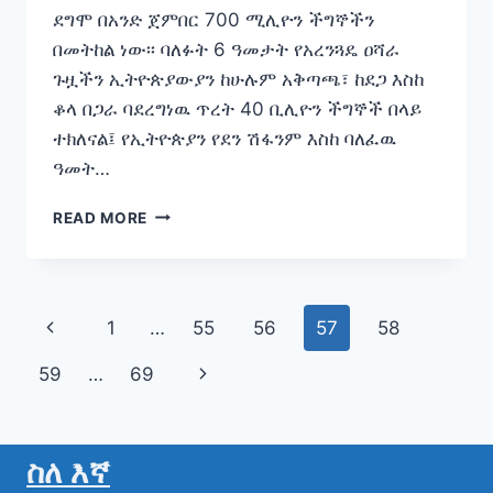
ደግሞ በአንድ ጀምበር 700 ሚሊዮን ችግኞችን
በመትከል ነው፡፡ ባለፉት 6 ዓመታት የአረንጓዴ ዐሻራ
ጉዟችን ኢትዮጵያውያን ከሁሉም አቅጣጫ፣ ከደጋ እስከ
ቆላ በጋራ ባደረግነዉ ጥረት 40 ቢሊዮን ችግኞች በላይ
ተክለናል፤ የኢትዮጵያን የደን ሽፋንም እስከ ባለፈዉ
ዓመት…
በአንድ
READ MORE
ጀምበር
ሚሊዮኖችን
በመትከል
የማንሰራራት
Page
Previous
1
…
55
56
57
58
ታሪካዊ
ጉዞ
navigation
Page
Next
59
…
69
አካል
እንሁን!
Page
ስለ እኛ