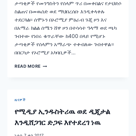
ታጣቂዎች የመንግስትን የሰላም ጥሪ በመቀበልና የታህድሶ
ስልጠና በመዉሰድ ወደ ማህበረሰቡ እንዲቀላቀሉ
ተደርጓል፡፡ ሰሞኑን በኦሮሚያ ምዕራብ ጉጂ ዞን እና
በአማራ ክልል ሰሜን ሸዋ ዞን በተሳሳተ ዓላማ ወደ ጫካ
ገብተው የነበሩ ቁጥራቸው ከ400 በላይ የሚሆኑ
ታጣቂዎች የሰላምን አማራጭ ተቀብለው ገብተዋል።
በበርካታ የኦሮሚያ አካባቢዎች…
በኢትዮጵያ
READ MORE
በህገወጥ
መንገድ
የሚነቀሳቀሱ
ታጣቂዎች
የሰላምን
ዜናዎች
አማራጭን
እየተቀበሉ
የሚዲያ ኢንዱስትሪዉ ወደ ዲጂታል
ነዉ!
እንዲሸጋገር ድጋፍ እየተደረገ ነዉ
ነሐሴ 7 ቀን 2017