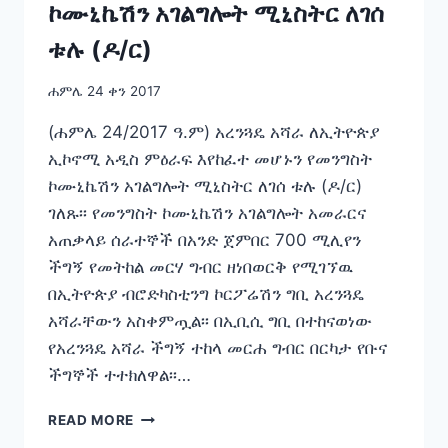
ኮሙኒኬሽን አገልግሎት ሚኒስትር ለገሰ
ነው
–
ቱሉ (ዶ/ር)
ለገሰ
ቱሉ
ሐምሌ 24 ቀን 2017
(ዶ/
ር)
(ሐምሌ 24/2017 ዓ.ም) አረንጓዴ አሻራ ለኢትዮጵያ
ኢኮኖሚ አዲስ ምዕራፍ እየከፈተ መሆኑን የመንግስት
ኮሙኒኬሽን አገልግሎት ሚኒስትር ለገሰ ቱሉ (ዶ/ር)
ገለጹ፡፡ የመንግስት ኮሙኒኬሽን አገልግሎት አመራርና
አጠቃላይ ሰራተኞች በአንድ ጀምበር 700 ሚሊየን
ችግኝ የመትከል መርሃ ግብር ዘነበወርቅ የሚገኘዉ
በኢትዮጵያ ብሮድካስቲንግ ኮርፖሬሽን ግቢ አረንጓዴ
አሻራቸውን አስቀምጧል፡፡ በኢቢሲ ግቢ በተከናወነው
የአረንጓዴ አሻራ ችግኝ ተከላ መርሐ ግብር በርካታ የቡና
ችግኞች ተተክለዋል፡፡…
አረንጓዴ
READ MORE
አሻራ