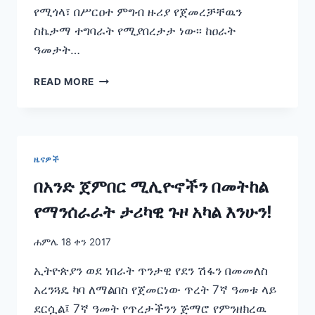
የሚጎላ፣ በሥርዐተ ምግብ ዙሪያ የጀመረቻቸዉን
ስኬታማ ተግባራት የሚያበረታታ ነው፡፡ ከዐራት
ዓመታት…
የምግብ
READ MORE
ሉዓላዊነትን
ለማረጋገጥ
እየሠራን
የዓለም
የምግብ
ዜናዎች
ሥርዐት
ጉባኤን
በአንድ ጀምበር ሚሊዮኖችን በመትከል
ለማስተናገድ
የማንሰራራት ታሪካዊ ጉዞ አካል እንሁን!
ተዘጋጅተናል!
ሐምሌ 18 ቀን 2017
ኢትዮጵያን ወደ ነበራት ጥንታዊ የደን ሽፋን በመመለስ
አረንጓዴ ካባ ለማልበስ የጀመርነው ጥረት 7ኛ ዓመቱ ላይ
ደርሷል፤ 7ኛ ዓመት የጥረታችንን ጅማሮ የምንዘክረዉ