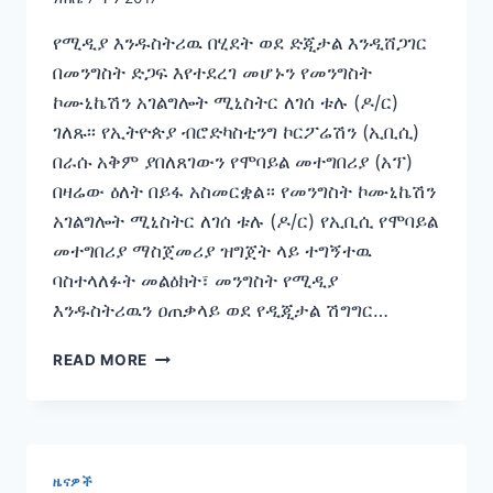
የሚዲያ እንዱስትሪዉ በሂደት ወደ ድጂታል እንዲሸጋገር
በመንግስት ድጋፍ እየተደረገ መሆኑን የመንግስት
ኮሙኒኬሽን አገልግሎት ሚኒስትር ለገሰ ቱሉ (ዶ/ር)
ገለጹ፡፡ የኢትዮጵያ ብሮድካስቲንግ ኮርፖሬሽን (ኢቢሲ)
በራሱ አቅም ያበለጸገውን የሞባይል መተግበሪያ (አፕ)
በዛሬው ዕለት በይፋ አስመርቋል። የመንግስት ኮሙኒኬሽን
አገልግሎት ሚኒስትር ለገሰ ቱሉ (ዶ/ር) የኢቢሲ የሞባይል
መተግበሪያ ማስጀመሪያ ዝግጀት ላይ ተግኝተዉ
ባስተላለፉት መልዕክት፣ መንግስት የሚዲያ
እንዱስትሪዉን ዐጠቃላይ ወደ የዲጂታል ሽግግር…
የሚዲያ
READ MORE
ኢንዱስትሪዉ
ወደ
ዲጂታል
እንዲሸጋገር
ድጋፍ
ዜናዎች
እየተደረገ