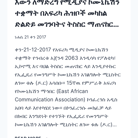
እውን ለማድረግ የሚዲያና ኮሙኒኬሽን
ተቋማት በአፍሪካ ሕዝቦች መካከል
ድልድይ መገንባትና ትስስር ማጠናከር
ላይ መሥራት አለባቸው፡- ዶ.ር ለገሠ
ነሐሴ 21 ቀን 2017
ቱሉ
ቀን-21-12-2017 የአፍሪካ ሚዲያና ኮሙኒኬሽን
ተቋማት የኅብረቱ አጀንዳ 2063 እንዲሳካ የፖለቲካ፣
ኢኮኖሚ እና ባህል ትስስር መጠናከር ላይ እንዲያተኩር
የኢፌዴሪ የመንግሥት ኮሙኒኬሽን አገልግሎት ሚኒስትር
ለገሠ ቱሉ (ዶ.ር) አሳሰቡ፡፡ 15ኛዉ የምሥራቅ አፍሪካ
የኮሙኒኬሽን ማኅበር (East African
Communication Association) ኮንፈረንስ አዲስ
አበባ ላይ እየተካሄደ ነው፡፡ በኮንፈረንሱ መክፈቻ ላይ
በክብር እንግድነት የተገኙት የኢፌዴሪ የመንግሥት
ኮሙኒኬሽን አገልግሎት ሚኒስትር ለገሠ ቱሉ (ዶ.ር)…
የተዋሐደች