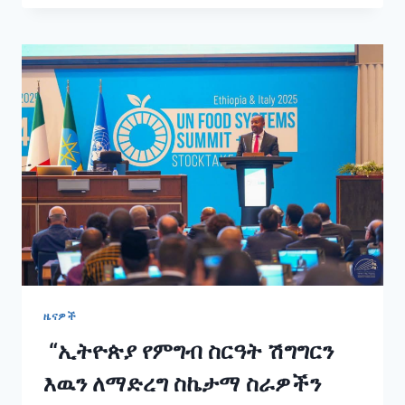
ለኢትዮጵያ
አዲስ
ምዕራፍ
እየከፈተ
ነዉ
_
የመንግስት
ኮሙኒኬሽን
አገልግሎት
ሚኒስትር
ለገሰ
ቱሉ
(ዶ/
ር)
ዜናዎች
“ኢትዮጵያ የምግብ ስርዓት ሽግግርን
እዉን ለማድረግ ስኬታማ ስራዎችን