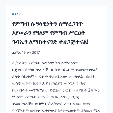
ሽግግርን
እዉን
ለማድረግ
ዜናዎች
ስኬታማ
ስራዎችን
የምግብ ሉዓላዊነትን ለማረጋገጥ
አከናዉናለች”
እየሠራን የዓለም የምግብ ሥርዐት
–
ጠቅላይ
ጉባኤን ለማስተናገድ ተዘጋጅተናል!
ሚኒስትር
ዐቢይ
ሐምሌ 19 ቀን 2017
አሕመድ
ኢትዮጵያ የምግብ ሉዓላዊነትን ለማረጋገጥ
በጀመረቻቸዉ ጥረቶች በርካታ ስኬቶች ተመዝግበዋል፤
ለላቀ ስኬትም ጥረቶች ተጠናክረው ቀጥለዋል፡፡ በዚህ
ወሳኝ ወቅት ኢትዮጵያ ከጣልያን መንግሥት እና
ከተባበሩት መንግሥታት ድርጅት ጋር በመቀናጀት 2ኛዉን
የዓለም የምግብ ሥርዐት ጉባኤ እንድታዘጋጅ
ተመርጣለች፡፡ ይህም በኹለትዮሽ እና ባለብዙ ወገን
ግንኙነቶች ውስጥ ኢትዮጵያ እየተጫወተች ያለዉን ሚና