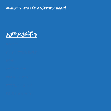
ዉጤታማ
ተግባቦት
ለኢትዮጵያ
ልዕልና!
አምዶቻችን
ዜናዎች
ልዩ ልዩ ምስል ቪዲዮ
ሁነት
መግለጫዎች
የክልል የተቋማት
የሚዲያ ተቋማት
የፌዴራል ተቋማት