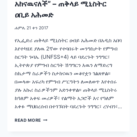
አከናዉናለች” – ጠቅላይ ሚኒስትር
ዐቢይ አሕመድ
ሐምሌ 21 ቀን 2017
የኢፌድሪ ጠቅላይ ሚኒስትር ዐብይ አሕመድ በአዲስ አበባ
እየተካሄደ ያለዉ 2ኛው የተባበሩት መንግስታት የምግብ
ስርዓት ጉባኤ (UNFSS+4) ላይ ባደረጉት ንግግር፣
ኢትዮጵያ የምግብ ስርዓት ሽግግርን እዉን ለማድረግ
ስኬታማ ስራዎችን ስታከናዉን መቆየቷን ገልጸዋል፡፡
በመላው አፍሪካ የምግብ ሥርዓትን ለመለወጥ እየተሰሩ
ያሉ አኩሪ ስራዎችንም አድንቀዋል፡፡ ጠቅላይ ሚኒስትሩ
ከዓለም አቀፍ መሪዎች፣ የልማት አጋሮች እና የዓለም
አቀፉ ማህበረሰብ በተገኙበት ባደረጉት ንግግር፣ ረሃብን፣…
“ኢትዮጵያ
READ MORE
የምግብ
ስርዓት