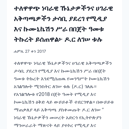
ነዉ
ተለዋዋጭ ነባራዊ ኹኔታዎችንና ሀገራዊ
አቅጣጫዎችን ታሳቢ ያደረገ የሚዲያ
እና ኩሙኒኬሽን ሥራ በበጀት ዓመቱ
ትኩረት ይሰጠዋል፦ ዶ.ር ለገሠ ቱሉ
ሐምሌ 27 ቀን 2017
ተለዋዋጭ ነባራዊ ኹኔታዎችንና ሀገራዊ አቅጣጫዎችን
ታሳቢ ያደረገ የሚዲያ እና ኩሙኒኬሽን ሥራ በበጀት
ዓመቱ ትኩረት እንደሚሰጠዉ የመንግሥት ኮሙኒኬሽን
አገልግሎት ሚንስትር ለገሠ ቱሉ (ዶ.ር) ገለጹ።
የአገልግሎቱ የ2018 በጀት ዓመት የሚዲያ እና
ኮሙኒኬሽን ዕቅድ ላይ ውይይቶች ተደርገዋል። በውይይቱ
ማጠቃለያ ላይ አቅጣጫ ያስቀመጡት ዶ.ር ለገሠ ”
ነባራዊ ኹኔታዎችን መሠረት አድርጎ የኢትዮጵያን
ማንሠራራት ማጽናት ላይ ያተኮረ የሚዲያ እና