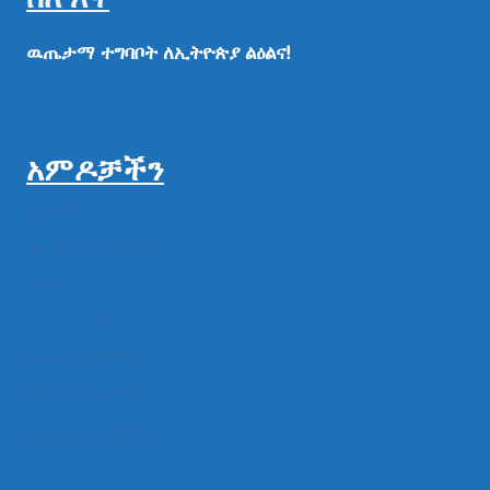
ዉጤታማ
ተግባቦት
ለኢትዮጵያ
ልዕልና!
አምዶቻችን
ዜናዎች
ልዩ ልዩ ምስል ቪዲዮ
ሁነት
መግለጫዎች
የክልል የተቋማት
የሚዲያ ተቋማት
የፌዴራል ተቋማት