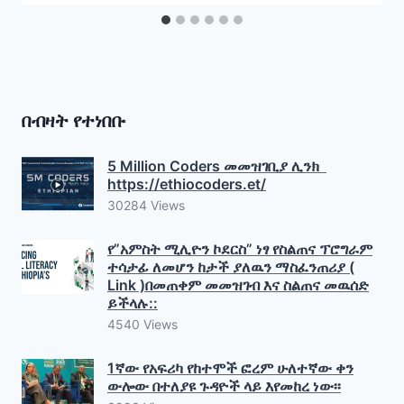
በብዛት የተነበቡ
5 Million Coders መመዝገቢያ ሊንክ
https://ethiocoders.et/
30284 Views
የ”አምስት ሚሊዮን ኮደርስ” ነፃ የስልጠና ፕሮግራም
ተሳታፊ ለመሆን ከታች ያለዉን ማስፈንጠሪያ (
Link )በመጠቀም መመዝገብ እና ስልጠና መዉሰድ
ይችላሉ::
4540 Views
1ኛው የአፍሪካ የከተሞች ፎረም ሁለተኛው ቀን
ውሎው በተለያዩ ጉዳዮች ላይ እየመከረ ነው፡፡