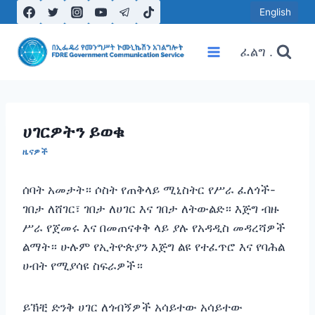
Skip
English
to
content
ፈልግ .
ሀገርዎትን ይወቁ
ዜናዎች
ሰባት አመታት። ሶስት የጠቅላይ ሚኒስትር የሥራ ፈለጎች-
ገበታ ለሸገር፣ ገበታ ለሀገር እና ገበታ ለትውልድ። እጅግ ብዙ
ሥራ የጀመሩ እና በመጠናቀቅ ላይ ያሉ የአዳዲስ መዳረሻዎች
ልማት። ሁሉም የኢትዮጵያን እጅግ ልዩ የተፈጥሮ እና የባሕል
ሀብት የሚያሳዩ ስፍራዎች።
ይኽቺ ድንቅ ሀገር ለጎብኝዎች አሳይተው አሳይተው