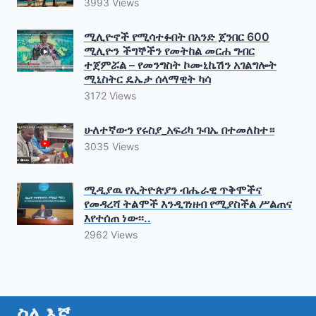
3993 Views
ሚሊዮኖች የሚሳተፉበት በአንድ ጀንበር 600
ሚሊዮን ችግኞችን የመትከል መርሐ ግብር
ተጀምሯል – የመንግስት ኮሙኒኬሽን አገልግሎት
ሚኒስትር ዴኤታ ሰላማዊት ካሳ
3172 Views
ሁለተኛውን የሩስያ_አፍሪካ ጉባኤ በተመለከተ።
3035 Views
ሚዲያዉ የኢትዮጵያን ብሔራዊ ጥቅሞችና
የመዳረሻ ትልሞች እንዲገነዘብ የሚያስችል ሥልጠና
እየተሰጠ ነው፡፡..
2962 Views
ስለ እኛ