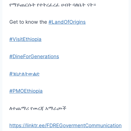
የማይጨርሱት የተትረፈረፈ ሀብት ባለቤት ናት።
Get to know the
#LandOfOrigins
#VisitEthiopia
#DineForGenerations
#ገበታለትውልድ
#PMOEthiopia
ለተጨማሪ የመረጃ አማራጮች
https://linktr.ee/FDREGovermentCommunication