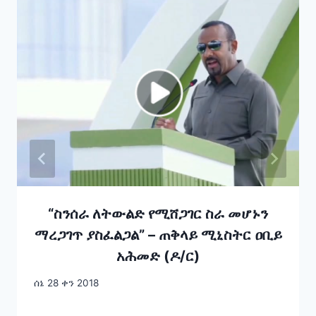
“ስንሰራ ለትውልድ የሚሸጋገር ስራ መሆኑን
ማረጋገጥ ያስፈልጋል” – ጠቅላይ ሚኒስትር ዐቢይ
አሕመድ (ዶ/ር)
ሰኔ 28 ቀን 2018