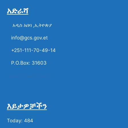
አድራሻ
አዲስ አበባ ,ኢትዮጵያ
info@gcs.gov.et
+251-111-70-49-14
P.O.Box: 31603
ሀሳብና ቅሬታ ያካፍሉን
እይታዎቻችን
Today: 484