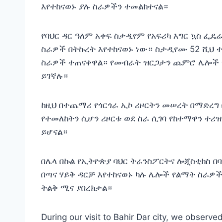
እየተከናወኑ ያሉ ስራዎችን ተመልክተናል።
የባህር ዳር ዓለም አቀፍ ስታዲየም የአፍሪካ እግር ኳስ ፌ
ስራዎች በትኩረት እየተከናወኑ ነው። ስታዲየሙ 52 ሺህ 
ስራዎች ተጠናቀዋል። የመብራት ዝርጋታን ጨምሮ ሌሎች 
ይገኛሉ።
ከዚህ በተጨማሪ የጎርጎራ ኢኮ ሪዞርትን መሠረት በማድረግ በ
የተመለከትን ሲሆን ሪዞርቱ ወደ ስራ ሲገባ የከተማዋን ተሪ
ይሆናል።
በሌላ በኩል የኢትዮጵያ ባህር ትራንስፖርትና ሎጂስቲክስ በባ
በጣና ሃይቅ ዳርቻ እየተከናወኑ ካሉ ሌሎች የልማት ስራዎች
ትልቅ ሚና ያበረክታል።
During our visit to Bahir Dar city, we observe