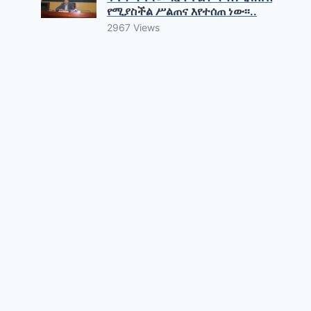
የሚያስችል ሥልጠና እየተሰጠ ነው፡፡..
2967 Views