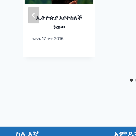
ኢትዮጵያ እየተከለች
ነው፡፡
ና
ነሐሴ 17 ቀን 2016
ስለ እኛ
አምዶ