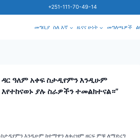
+251-111-70-49-14
መግቢያ
ስለ እኛ
ዜናና ሁነት
መግለጫዎች
ል
ህር ዳር ዓለም አቀፍ ስታዲየምን እንዲሁም
እየተከናወኑ ያሉ ስራዎችን ተመልክተናል።”
አቀፍ ስታዲየምን እንዲሁም ከተማዋን ለቱሪዝም ዘርፍ ምቹ ለማድረግ