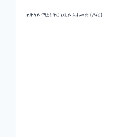
ጠቅላይ ሚኒስትር ዐቢይ አሕመድ (ዶ/ር)