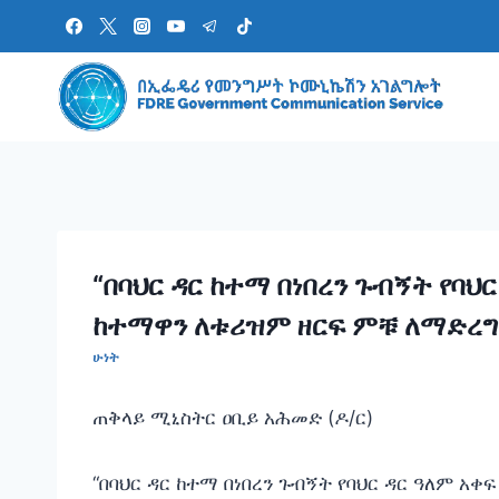
Skip
to
content
“በባህር ዳር ከተማ በነበረን ጉብኝት የባ
ከተማዋን ለቱሪዝም ዘርፍ ምቹ ለማድረግ 
ሁነት
ጠቅላይ ሚኒስትር ዐቢይ አሕመድ (ዶ/ር)
“በባህር ዳር ከተማ በነበረን ጉብኝት የባህር ዳር ዓለም 