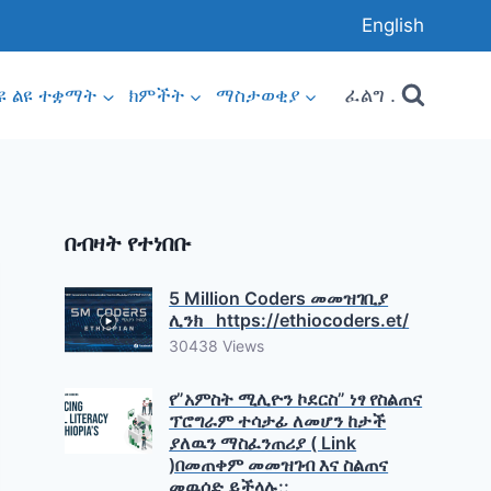
English
ፈልግ .
ዩ ልዩ ተቋማት
ክምችት
ማስታወቂያ
በብዛት የተነበቡ
5 Million Coders መመዝገቢያ
ሊንክ https://ethiocoders.et/
30438 Views
የ”አምስት ሚሊዮን ኮደርስ” ነፃ የስልጠና
ፕሮግራም ተሳታፊ ለመሆን ከታች
ያለዉን ማስፈንጠሪያ ( Link
)በመጠቀም መመዝገብ እና ስልጠና
መዉሰድ ይችላሉ::