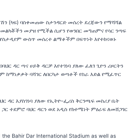
ዴሬሽን (ካፍ) ባስቀመጠው ስታንዳርድ መሰረት ደረጃውን የማሻሻል
ተመልካቾችን መያዝ የሚችል ሲሆን የወንበር መግጠምና የሳር ንጣፍ
የስታዲየም ውስጥ መሰረተ ልማቶችም በፍጥነት እየተከናወኑ
ባህር ዳር ጣና ሀይቅ ዳርቻ እየተገነባ ያለው ፈለገ ጊዮን ሪዞርትን
ዝም ከማነቃቃት ባሻገር ለበርካታ ወጣቶች የስራ እድል የሚፈጥር
ህር ዳር እያስገነባ ያለው የኢትዮ-ፌሪስ ቅርንጫፍ መስሪያ ቤት
 ጋር ተደምሮ ባህር ዳርን ወደ አዲስ የከተሜነት ምዕራፍ ለመሸጋገር
d the Bahir Dar International Stadium as well as