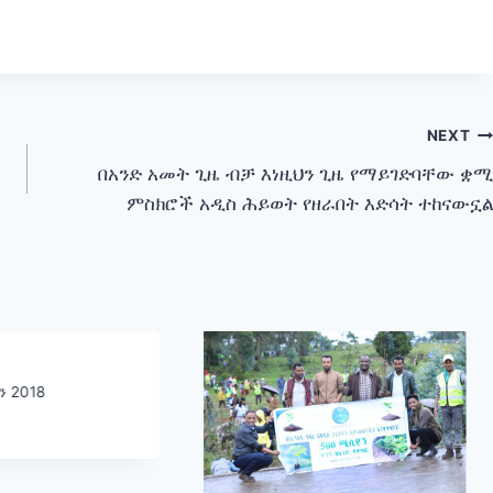
NEXT
በአንድ አመት ጊዜ ብቻ እነዚህን ጊዜ የማይገድባቸው ቋሚ
ምስክሮች አዲስ ሕይወት የዘራበት እድሳት ተከናውኗል
ን 2018