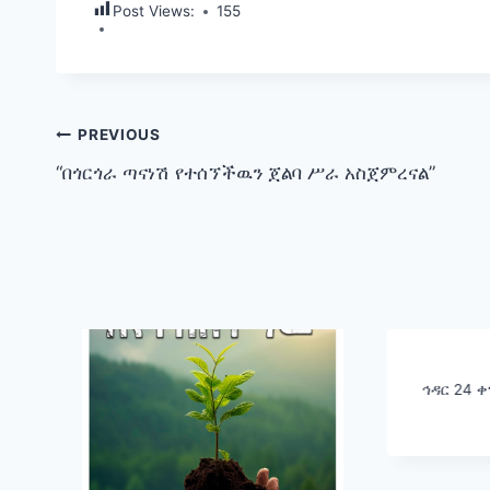
Post Views:
155
Post
PREVIOUS
“በጎርጎራ ጣናነሽ የተሰኘችዉን ጀልባ ሥራ አስጀምረናል”
navigation
ኅዳር 24 ቀ