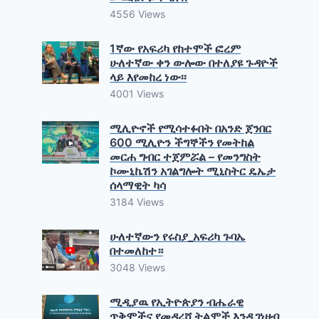
4556 Views
1ኛው የአፍሪካ የከተሞች ፎረም
ሁለተኛው ቀን ውሎው በተለያዩ ጉዳዮች
ላይ እየመከረ ነው፡፡
4001 Views
ሚሊዮኖች የሚሳተፉበት በአንድ ጀንበር
600 ሚሊዮን ችግኞችን የመትከል
መርሐ ግብር ተጀምሯል – የመንግስት
ኮሙኒኬሽን አገልግሎት ሚኒስትር ዴኤታ
ሰላማዊት ካሳ
3184 Views
ሁለተኛውን የሩስያ_አፍሪካ ጉባኤ
በተመለከተ።
3048 Views
ሚዲያዉ የኢትዮጵያን ብሔራዊ
ጥቅሞችና የመዳረሻ ትልሞች እንዲገነዘብ