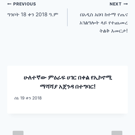
Post
PREVIOUS
NEXT
ግንቦት 18 ቀን 2018 ዓ.ም
በአዲስ አበባ ከተማ የጤና
navigation
አገልግሎት ላይ የተጨመረ
ትልቅ እመርታ!
ሁለተኛው ምዕራፍ ሀገር በቀል የኢኮኖሚ
ማሻሻያ አጀንዳ በተግባር!
ሰኔ 19 ቀን 2018