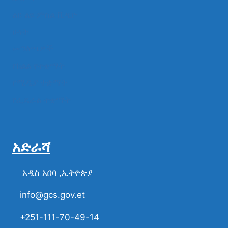
ልዩ ልዩ ምስል ቪዲዮ
ሁነት
መግለጫዎች
የክልል የተቋማት
የሚዲያ ተቋማት
የፌዴራል ተቋማት
አድራሻ
አዲስ አበባ ,ኢትዮጵያ
info@gcs.gov.et
+251-111-70-49-14