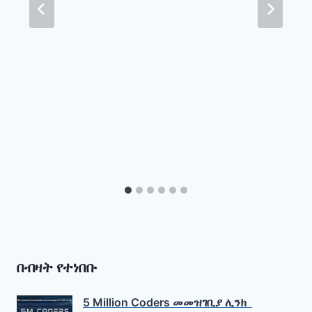
በብዛት የተነበቡ
5 Million Coders መመዝገቢያ ሊንክ