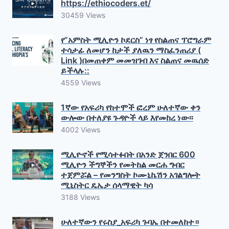
https://ethiocoders.et/
30459 Views
የ”አምስት ሚሊዮን ኮደርስ” ነፃ የስልጠና ፕሮግራም
ተሳታፊ ለመሆን ከታች ያለዉን ማስፈንጠሪያ (
Link )በመጠቀም መመዝገብ እና ስልጠና መዉሰድ
ይችላሉ::
4559 Views
1ኛው የአፍሪካ የከተሞች ፎረም ሁለተኛው ቀን
ውሎው በተለያዩ ጉዳዮች ላይ እየመከረ ነው፡፡
4002 Views
ሚሊዮኖች የሚሳተፉበት በአንድ ጀንበር 600
ሚሊዮን ችግኞችን የመትከል መርሐ ግብር
ተጀምሯል – የመንግስት ኮሙኒኬሽን አገልግሎት
ሚኒስትር ዴኤታ ሰላማዊት ካሳ
3188 Views
ሁለተኛውን የሩስያ_አፍሪካ ጉባኤ በተመለከተ።