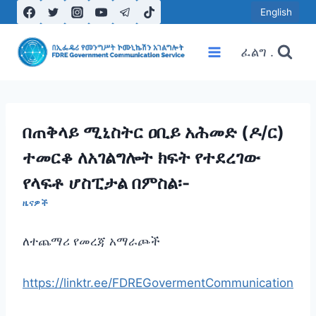
Skip
English
to
content
ፈልግ .
በጠቅላይ ሚኒስትር ዐቢይ አሕመድ (ዶ/ር)
ተመርቆ ለአገልግሎት ክፍት የተደረገው
የላፍቶ ሆስፒታል በምስል፡-
ዜናዎች
ለተጨማሪ የመረጃ አማራጮች
https://linktr.ee/FDREGovermentCommunication