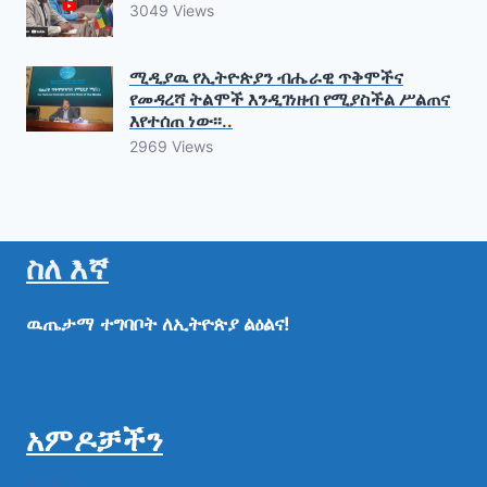
3049 Views
ሚዲያዉ የኢትዮጵያን ብሔራዊ ጥቅሞችና
የመዳረሻ ትልሞች እንዲገነዘብ የሚያስችል ሥልጠና
እየተሰጠ ነው፡፡..
2969 Views
ስለ እኛ
ዉጤታማ
ተግባቦት
ለኢትዮጵያ
ልዕልና!
አምዶቻችን
ዜናዎች