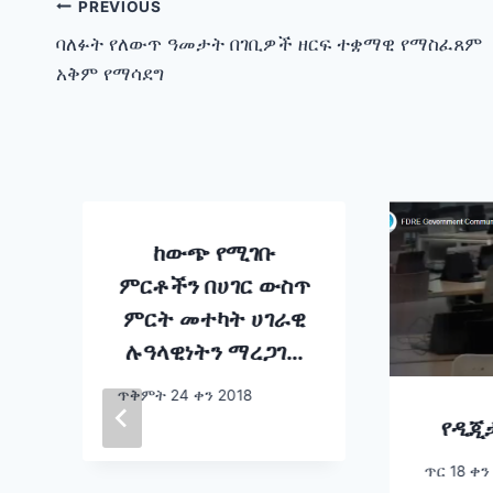
Post
PREVIOUS
ባለፉት የለውጥ ዓመታት በገቢዎች ዘርፍ ተቋማዊ የማስፈጸም
navigation
አቅም የማሳደግ
ከውጭ የሚገቡ
ምርቶችን በሀገር ውስጥ
ምርት መተካት ሀገራዊ
ሉዓላዊነትን ማረጋገጥ
ነው !
ጥቅምት 24 ቀን 2018
የዲጂ
ጥር 18 ቀን