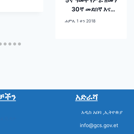
5ኛ ዓመት የሥራ ዘመን
30ኛ መደበኛ እና
የመጨረሻው ስብሰባ::
ሐምሌ 1 ቀን 2018
ቻችን
አድራሻ
አዲስ አበባ ,ኢትዮጵያ
ስል ቪዲዮ
info@gcs.gov.et