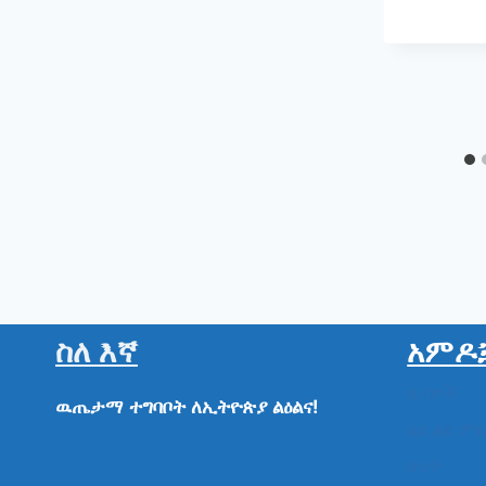
ስለ እኛ
አምዶ
ዜናዎች
ዉጤታማ
ተግባቦት
ለኢትዮጵያ
ልዕልና!
ልዩ ልዩ ም
ሁነት