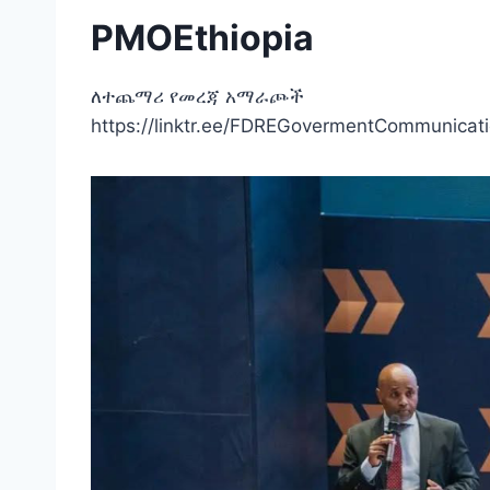
PMOEthiopia
ለተጨማሪ የመረጃ አማራጮች
https://linktr.ee/FDREGovermentCommunicat