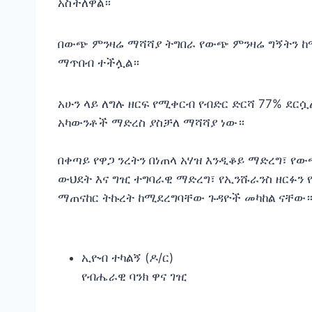
አስችለዋል።
በውጭ ምንዛሬ ማሻሻያ ትግበራ የውጭ ምንዛሬ ግኝትን ከማሳ
ማጥበብ ተችሏል።
አሁን ላይ ለግሉ ዘርፍ የሚቀርብ የብድር ድርሻ 77% ደ
አካውንቶች ማድረስ ያስቻለ ማሻሻያ ነው።
‎በቀጣይ የዋጋ ንረትን በነጠላ አሃዝ እንዲቆይ ማድረግ፣ የ
ውህደት እና ግዢ ተግባራዊ ማድረግ፣ የኢንሹራንስ ዘርፉን 
ማጠናከር ትኩረት ከሚደረግባቸው ጉዳዮች መካከል ናቸው
ኢዮብ ተካልኝ (ዶ/ር)
‎የብሔራዊ ባንክ ዋና ገዢ