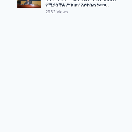
የሚያስችል ሥልጠና እየተሰጠ ነው፡፡..
2962 Views