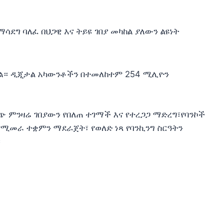
ደግ ባለፈ በህጋዊ እና ትይዩ ገበያ መካከል ያለውን ልዩነት
ርሷል። ዲጂታል አካውንቶችን በተመለከተም 254 ሚሊዮን
ውጭ ምንዛሬ ገበያውን የበለጠ ተገማች እና የተረጋጋ ማድረግ፣የባንኮች
የሚመራ ተቋምን ማደራጀት፣ የወለድ ነጻ የባንኪንግ ስርዓትን
።