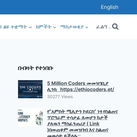
English
ፈልግ .
ዩ ልዩ ተቋማት
ክምችት
ማስታወቂያ
በብዛት የተነበቡ
5 Million Coders መመዝገቢያ
ሊንክ https://ethiocoders.et/
30277 Views
የ”አምስት ሚሊዮን ኮደርስ” ነፃ የስልጠና
ፕሮግራም ተሳታፊ ለመሆን ከታች
ያለዉን ማስፈንጠሪያ ( Link
)በመጠቀም መመዝገብ እና ስልጠና
መዉሰድ ይችላሉ::