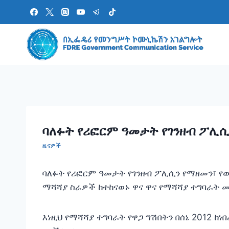
Skip
to
content
ባለፉት የሪፎርም ዓመታት የገንዘብ ፖሊሲ
ዜናዎች
ባለፉት የሪፎርም ዓመታት የገንዘብ ፖሊሲን የማዘመን፣ የ
ማሻሻያ ስራዎች ከተከናወኑ ዋና ዋና የማሻሻያ ተግባራት 
እነዚህ የማሻሻያ ተግባራት የዋጋ ግሽበትን በሰኔ 2012 ከነ