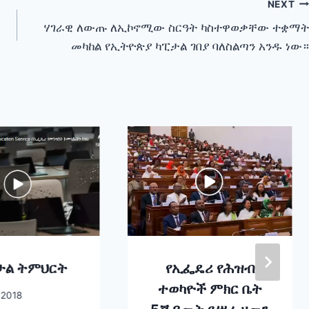
NEXT
ሃገራዊ ለውጡ ለኢኮኖሚው ስርዓት ካስተዋወቃቸው ተቋማት
መካከል የኢትዮጵያ ካፒታል ገበያ ባለስልጣን አንዱ ነው።
ታል ትምህርት
የኢፌዴሪ የሕዝብ
ተወካዮች ምክር ቤት
 2018