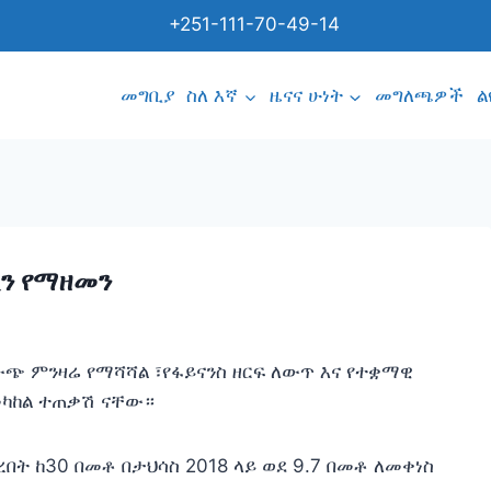
+251-111-70-49-14
መግቢያ
ስለ እኛ
ዜናና ሁነት
መግለጫዎች
ል
ን የማዘመን
ውጭ ምንዛሬ የማሻሻል ፣የፋይናንስ ዘርፍ ለውጥ እና የተቋማዊ
መካከል ተጠቃሽ ናቸው።
በረበት ከ30 በመቶ በታህሳስ 2018 ላይ ወደ 9.7 በመቶ ለመቀነስ