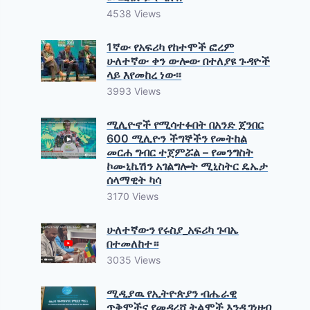
4538 Views
1ኛው የአፍሪካ የከተሞች ፎረም
ሁለተኛው ቀን ውሎው በተለያዩ ጉዳዮች
ላይ እየመከረ ነው፡፡
3993 Views
ሚሊዮኖች የሚሳተፉበት በአንድ ጀንበር
600 ሚሊዮን ችግኞችን የመትከል
መርሐ ግብር ተጀምሯል – የመንግስት
ኮሙኒኬሽን አገልግሎት ሚኒስትር ዴኤታ
ሰላማዊት ካሳ
3170 Views
ሁለተኛውን የሩስያ_አፍሪካ ጉባኤ
በተመለከተ።
3035 Views
ሚዲያዉ የኢትዮጵያን ብሔራዊ
ጥቅሞችና የመዳረሻ ትልሞች እንዲገነዘብ